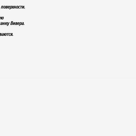
поверхности.
ую
ланку Вивера.
ваются.