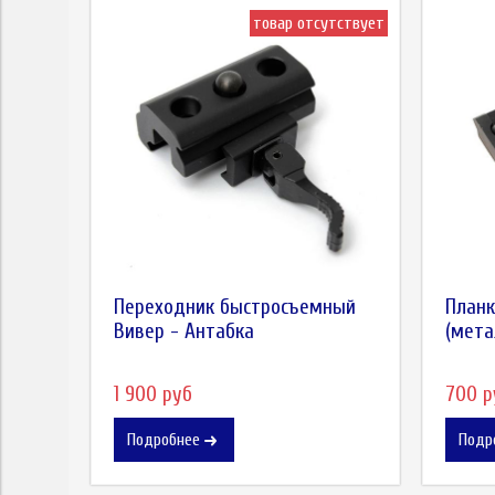
товар отсутствует
Переходник быстросъемный
Планк
Вивер - Антабка
(мета
1 900 руб
700 р
Подробнее
Подр