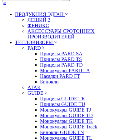
ПРОДУКЦИЯ ЭДГАН
ЛЕШИЙ 2
ФЕНИКС
АКСЕССУАРЫ СРОТОННИХ
ПРОИЗВОДИТЕЛЕЙ
ТЕПЛОВИЗОРЫ
PARD
Прицелы PARD SA
Прицелы PARD TS
Прицелы PARD TD
Монокуляры PARD TA
Насадки PARD FT
Бинокли
ATAK
GUIDE
Прицелы GUIDE TR
Прицелы GUIDE TU
Монокуляры GUIDE TJ
Монокуляры GUIDE TD
Монокуляры GUIDE TK
Монокуляры GUIDE Track
Бинокли GUIDE TN
Монокуляры GUIDE TL