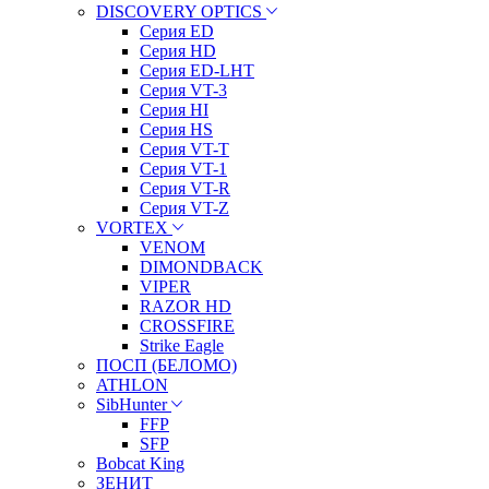
DISCOVERY OPTICS
Серия ED
Серия HD
Серия ED-LHT
Серия VT-3
Серия HI
Серия HS
Серия VT-T
Серия VT-1
Серия VT-R
Серия VT-Z
VORTEX
VENOM
DIMONDBACK
VIPER
RAZOR HD
CROSSFIRE
Strike Eagle
ПОСП (БЕЛОМО)
ATHLON
SibHunter
FFP
SFP
Bobcat King
ЗЕНИТ