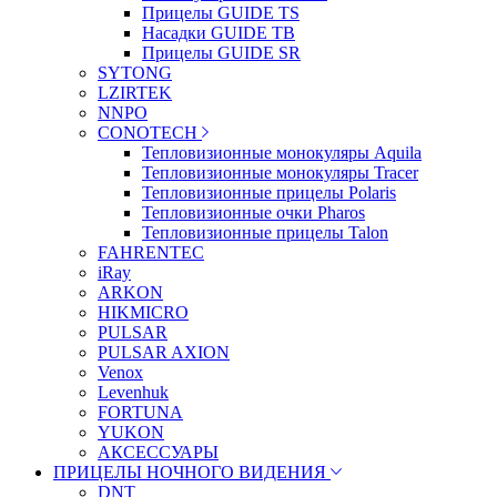
Прицелы GUIDE TS
Насадки GUIDE TB
Прицелы GUIDE SR
SYTONG
LZIRTEK
NNPO
CONOTECH
Тепловизионные монокуляры Aquila
Тепловизионные монокуляры Tracer
Тепловизионные прицелы Polaris
Тепловизионные очки Pharos
Тепловизионные прицелы Talon
FAHRENTEC
iRay
ARKON
HIKMICRO
PULSAR
PULSAR AXION
Venox
Levenhuk
FORTUNA
YUKON
АКСЕССУАРЫ
ПРИЦЕЛЫ НОЧНОГО ВИДЕНИЯ
DNT