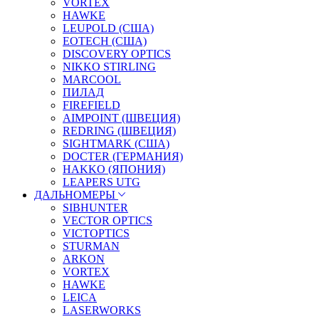
VORTEX
HAWKE
LEUPOLD (США)
EOTECH (США)
DISCOVERY OPTICS
NIKKO STIRLING
MARCOOL
ПИЛАД
FIREFIELD
AIMPOINT (ШВЕЦИЯ)
REDRING (ШВЕЦИЯ)
SIGHTMARK (США)
DOCTER (ГЕРМАНИЯ)
HAKKO (ЯПОНИЯ)
LEAPERS UTG
ДАЛЬНОМЕРЫ
SIBHUNTER
VECTOR OPTICS
VICTOPTICS
STURMAN
ARKON
VORTEX
HAWKE
LEICA
LASERWORKS