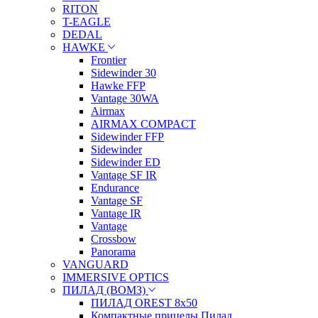
RITON
T-EAGLE
DEDAL
HAWKE
Frontier
Sidewinder 30
Hawke FFP
Vantage 30WA
Airmax
AIRMAX COMPACT
Sidewinder FFP
Sidewinder
Sidewinder ED
Vantage SF IR
Endurance
Vantage SF
Vantage IR
Vantage
Crossbow
Panorama
VANGUARD
IMMERSIVE OPTICS
ПИЛАД (ВОМЗ)
ПИЛАД OREST 8х50
Компактные прицелы Пилад