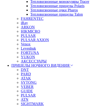
Тепловизионные монокуляры Tracer
Тепловизионные прицелы Polaris
Тепловизионные очки Pharos
Тепловизионные прицелы Talon
FAHRENTEC
iRay
ARKON
HIKMICRO
PULSAR
PULSAR AXION
Venox
Levenhuk
FORTUNA
YUKON
АКСЕССУАРЫ
ПРИЦЕЛЫ НОЧНОГО ВИДЕНИЯ
DNT
PARD
ATAK
SYTONG
VEBER
GUIDE
PULSAR
ATN
SIGHTMARK