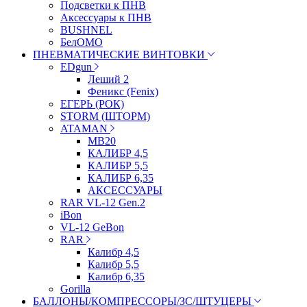
Подсветки к ПНВ
Аксессуары к ПНВ
BUSHNEL
БелОМО
ПНЕВМАТИЧЕСКИЕ ВИНТОВКИ
EDgun
Леший 2
Феникс (Fenix)
ЕГЕРЬ (РОК)
STORM (ШТОРМ)
ATAMAN
МВ20
КАЛИБР 4,5
КАЛИБР 5,5
КАЛИБР 6,35
АКСЕССУАРЫ
RAR VL-12 Gen.2
iBon
VL-12 GeBon
RAR
Калибр 4,5
Калибр 5,5
Калибр 6,35
Gorilla
БАЛЛОНЫ/КОМПРЕССОРЫ/ЗС/ШТУЦЕРЫ