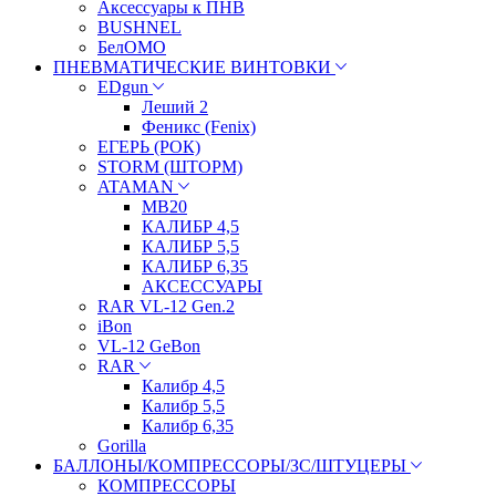
Аксессуары к ПНВ
BUSHNEL
БелОМО
ПНЕВМАТИЧЕСКИЕ ВИНТОВКИ
EDgun
Леший 2
Феникс (Fenix)
ЕГЕРЬ (РОК)
STORM (ШТОРМ)
ATAMAN
МВ20
КАЛИБР 4,5
КАЛИБР 5,5
КАЛИБР 6,35
АКСЕССУАРЫ
RAR VL-12 Gen.2
iBon
VL-12 GeBon
RAR
Калибр 4,5
Калибр 5,5
Калибр 6,35
Gorilla
БАЛЛОНЫ/КОМПРЕССОРЫ/ЗС/ШТУЦЕРЫ
КОМПРЕССОРЫ