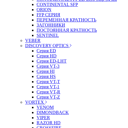
CONTINENTAL SFP
ORION
FFP СЕРИЯ
ПЕРЕМЕННАЯ КРАТНОСТЬ
ЗАГОННИКИ
ПОСТОЯННАЯ КРАТНОСТЬ
SENTINEL
VEBER
DISCOVERY OPTICS
Серия ED
Серия HD
Серия ED-LHT
Серия VT-3
Серия HI
Серия HS
Серия VT-T
Серия VT-1
Серия VT-R
Серия VT-Z
VORTEX
VENOM
DIMONDBACK
VIPER
RAZOR HD
CROSSFIRE