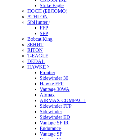
Strike Eagle
ПОСП (БЕЛОМО)
ATHLON
SibHunter
FFP
SFP
Bobcat King
ЗЕНИТ
RITON
T-EAGLE
DEDAL
HAWKE
Frontier
Sidewinder 30
Hawke FFP
Vantage 30WA
Airmax
AIRMAX COMPACT
Sidewinder FFP
Sidewinder
Sidewinder ED
Vantage SF IR
Endurance
Vantage SF