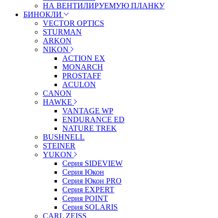
НА ВЕНТИЛИРУЕМУЮ ПЛАНКУ
БИНОКЛИ
VECTOR OPTICS
STURMAN
ARKON
NIKON
ACTION EX
MONARCH
PROSTAFF
ACULON
CANON
HAWKE
VANTAGE WP
ENDURANCE ED
NATURE TREK
BUSHNELL
STEINER
YUKON
Серия SIDEVIEW
Серия Юкон
Серия Юкон PRO
Серия EXPERT
Серия POINT
Серия SOLARIS
CARL ZEISS