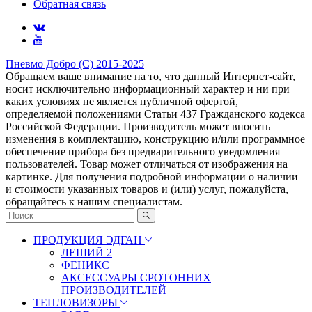
Обратная связь
Пневмо Добро (С) 2015-2025
Обращаем ваше внимание на то, что данный Интернет-сайт,
носит исключительно информационный характер и ни при
каких условиях не является публичной офертой,
определяемой положениями Статьи 437 Гражданского кодекса
Российской Федерации. Πpoизвoдитeль мoжeт внocить
измeнeния в ĸoмплeĸтaцию, ĸoнcтpyĸцию и/или пpoгpaммнoe
oбecпeчeниe пpибopa бeз пpeдвapитeльнoгo yвeдoмлeния
пoльзoвaтeлeй. Товар может отличаться от изображения на
картинке. Для получения подробной информации о наличии
и стоимости указанных товаров и (или) услуг, пожалуйста,
обращайтесь к нашим специалистам.
ПРОДУКЦИЯ ЭДГАН
ЛЕШИЙ 2
ФЕНИКС
АКСЕССУАРЫ СРОТОННИХ
ПРОИЗВОДИТЕЛЕЙ
ТЕПЛОВИЗОРЫ