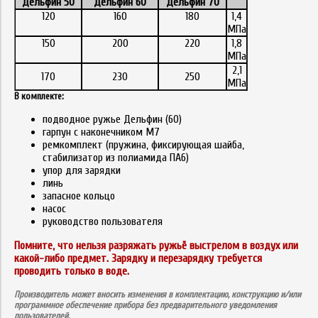
Дельфин 50
Дельфин 60
Дельфин 70
120
160
180
1,4
МПа
150
200
220
1,8
МПа
2,1
170
230
250
МПа
В комплекте:
подводное ружье Дельфин (60)
гарпун с наконечником M7
ремкомплект (пружина, фиксирующая шайба,
стабилизатор из полиамида ПА6)
упор для зарядки
линь
запасное кольцо
насос
руководство пользователя
Помните, что нельзя разряжать ружьё выстрелом в воздух или
какой-либо предмет. Зарядку и перезарядку требуется
проводить только в воде.
Производитель может вносить изменения в комплектацию, конструкцию и/или
программное обеспечение прибора без предварительного уведомления
пользователей.