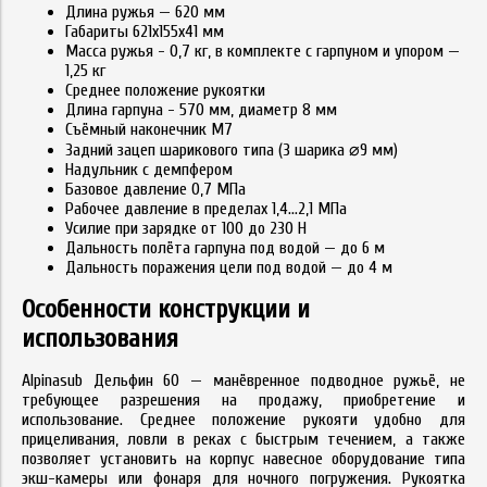
Длина ружья — 620 мм
Габариты 621x155x41 мм
Масса ружья - 0,7 кг, в комплекте с гарпуном и упором —
1,25 кг
Среднее положение рукоятки
Длина гарпуна - 570 мм, диаметр 8 мм
Съёмный наконечник М7
Задний зацеп шарикового типа (3 шарика ⌀9 мм)
Надульник с демпфером
Базовое давление 0,7 МПа
Рабочее давление в пределах 1,4...2,1 МПа
Усилие при зарядке от 100 до 230 Н
Дальность полёта гарпуна под водой — до 6 м
Дальность поражения цели под водой — до 4 м
Особенности конструкции и
использования
Alpinasub Дельфин 60 — манёвренное подводное ружьё, не
требующее разрешения на продажу, приобретение и
использование. Среднее положение рукояти удобно для
прицеливания, ловли в реках с быстрым течением, а также
позволяет установить на корпус навесное оборудование типа
экш-камеры или фонаря для ночного погружения. Рукоятка