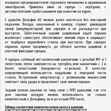
оснащена предохранителем спускового механизма и пружинным
линесбросом. Привязка линя за гарпун — передняя, с
автоматическим срабатыванием при нажатии на курок.
С ружьём Дельфин 60 можно долго охотиться без повторной
подкачки. Воздух, накачанный в камеру, служит движущей
силой (аккумулятором) при зарядке и не расходуется при
выстреле. Трёхточечный задний шариковый зацеп поршня
исключает самострел, обеспечивает мягкий спуск и защищает
от подброса оружейного ствола при выстреле. При зарядке
поршень нужно продвинуть до лёгкого щелчка шариков и
плотной фиксации гарпуна.
У гарпуна съёмный металлический наконечник с резьбой М7 и 1
лепестком, легко заменяется на трезубец или наконечник с 2 и
более лепестками (покупаются отдельно). В качестве
направляющей используется надульник в передней части
ствола. Встроенный амортизатор с резиновыми манжетами
смягчает силу удара и продлевает срок жизни поршня.
Задний клапан накачки по типу схож с РПП ружьями, так что
для закачки воздуха можно использовать не только
комплектный к Дельфину, но и штатный РПП насос.
Таблица соответствия количества качков насоса и давления