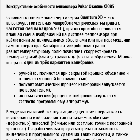
Конструктивные особенности тепловизора Pulsar Quantum XD38S
Основная отличительная черта серии
Quantum XD
– это
высокочувствительная
микроболометрическая матрица с
частотой смены кадров 50 Гц
, при которой обеспечивается
плавная смена изображений на дисплее тепловизора при
наблюдении за движущимися объектами или при перемещении
самого оператора. Калибровка микроболометра по
равнотемпературному полю позволяет скорректировать
температурный фон и устранить дефекты изображения. Можно
выбрать
один из трёх вариантов калибровки
:
ручной (выполняется при закрытой крышке объектива и
отличается полной бесшумностью),
полуавтоматический (процесс калибровки запускается
пользователем),
автоматический (процесс калибровки запускается
согласно программному алгоритму).
В ходе интенсивной эксплуатации существует вероятность
появления на изображении так называемых «битых»
(дефектных) пикселей (тёмные или светлые точки с постоянной
яркостью). Разработчиками предусмотрена возможность
выделения и программного удаления таких пикселей, а также