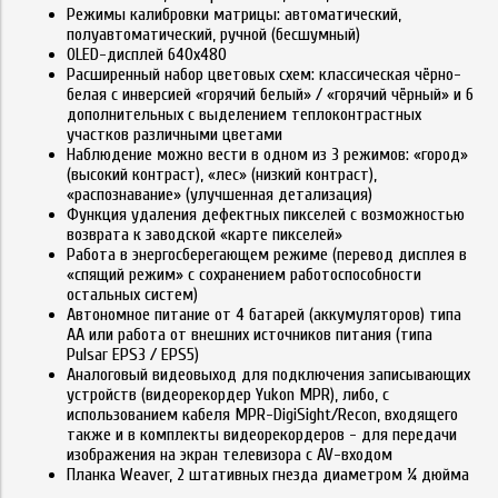
Режимы калибровки матрицы: автоматический,
полуавтоматический, ручной (бесшумный)
OLED-дисплей 640x480
Расширенный набор цветовых схем: классическая чёрно-
белая с инверсией «горячий белый» / «горячий чёрный» и 6
дополнительных с выделением теплоконтрастных
участков различными цветами
Наблюдение можно вести в одном из 3 режимов: «город»
(высокий контраст), «лес» (низкий контраст),
«распознавание» (улучшенная детализация)
Функция удаления дефектных пикселей с возможностью
возврата к заводской «карте пикселей»
Работа в энергосберегающем режиме (перевод дисплея в
«спящий режим» с сохранением работоспособности
остальных систем)
Автономное питание от 4 батарей (аккумуляторов) типа
AA или работа от внешних источников питания (типа
Pulsar EPS3 / EPS5)
Аналоговый видеовыход для подключения записывающих
устройств (видеорекордер Yukon MPR), либо, с
использованием кабеля MPR-DigiSight/Recon, входящего
также и в комплекты видеорекордеров - для передачи
изображения на экран телевизора с AV-входом
Планка Weaver, 2 штативных гнезда диаметром ¼ дюйма