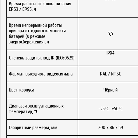
Время работы от блока питания
EPS3 / EPS5, ч
Время непрерывной работы
прибора от одного комплекта
5,5
батарей (в режиме
энергосбережения), ч
IPX4
Степень защиты, код IP (IEC60529)
Формат выходного видеосигнала
PAL / NTSC
Цвет корпуса
Чёрный
Диапазон эксплуатационных
-25°C…+50°C
температур, °C
Габаритные размеры, мм
200 х 86 х 59