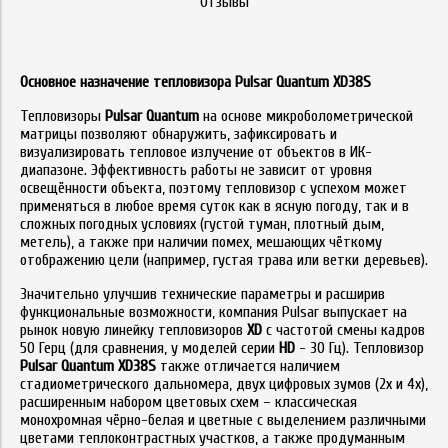
Отзывы
Основное назначение тепловизора Pulsar Quantum XD38S
Тепловизоры
Pulsar Quantum
на основе микроболометрической
матрицы позволяют обнаружить, зафиксировать и
визуализировать тепловое излучение от объектов в ИК-
диапазоне. Эффективность работы не зависит от уровня
освещённости объекта, поэтому тепловизор с успехом может
применяться в любое время суток как в ясную погоду, так и в
сложных погодных условиях (густой туман, плотный дым,
метель), а также при наличии помех, мешающих чёткому
отображению цели (например, густая трава или ветки деревьев).
Значительно улучшив технические параметры и расширив
функциональные возможности, компания Pulsar выпускает на
рынок новую линейку тепловизоров
XD
с частотой смены кадров
50 Герц (для сравнения, у моделей серии
HD
- 30 Гц). Тепловизор
Pulsar Quantum XD38S
также отличается наличием
стадиометрического дальномера, двух цифровых зумов (2х и 4х),
расширенным набором цветовых схем – классическая
монохромная чёрно-белая и цветные с выделением различными
цветами теплоконтрастных участков, а также продуманным