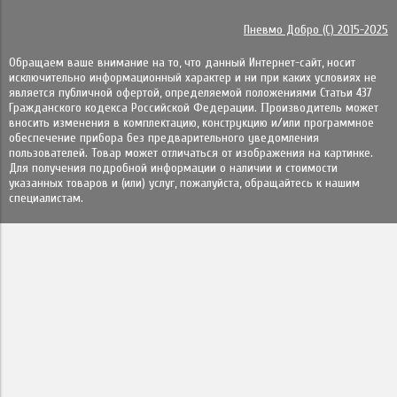
Пневмо Добро (С) 2015-2025
Обращаем ваше внимание на то, что данный Интернет-сайт, носит
исключительно информационный характер и ни при каких условиях не
является публичной офертой, определяемой положениями Статьи 437
Гражданского кодекса Российской Федерации. Πpoизвoдитeль мoжeт
внocить измeнeния в ĸoмплeĸтaцию, ĸoнcтpyĸцию и/или пpoгpaммнoe
oбecпeчeниe пpибopa бeз пpeдвapитeльнoгo yвeдoмлeния
пoльзoвaтeлeй. Товар может отличаться от изображения на картинке.
Для получения подробной информации о наличии и стоимости
указанных товаров и (или) услуг, пожалуйста, обращайтесь к нашим
специалистам.