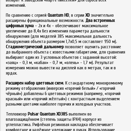
возврат к заводской «карте пикселей» для сброса всех
изменений.
По сравнению с серией
Quantum HD
, в серии
XD
значительно
расширены функциональные возможности.
Два встроенных
цифровых зума
– 2x и 4x – обеспечивают максимальное
увеличение до 8,4x без изменения параметра дальности
обнаружения (для моделей 38S максимальная дальность
обнаружения объекта размером 1,7x0,5 м составляет 950 м).
Стадиометрический дальномер
позволяет оценить расстояние
до выбранного объекта с известными габаритами, для сравнения
выбирают один из 3 условных объектов с заданной высотой:
«заяц» - 0,3 м, «кабан» - 0,7 м, «олень» - 1,7 м). Результат
измерения можно вывести на дисплей как в метрах, так и в
ярдах.
Расширен набор цветовых схем
. К стандартному монохромному
режиму отображения (инверсия «горячий белый» / «горячий
чёрный») добавлены 6 цветовых режимов (например, «горячий
красный» или «горячий жёлтый») с контрастным выделением
разными цветами наиболее горячих и холодных участков.
Тепловизор
Pulsar Quantum XD38S
выполнен во
влагозащищённом (степень защиты IPX4) корпусе из
углепластика. Рифлёная резиновая накладка обеспечивает
комфортное и надёжное удержание в руках. Использование