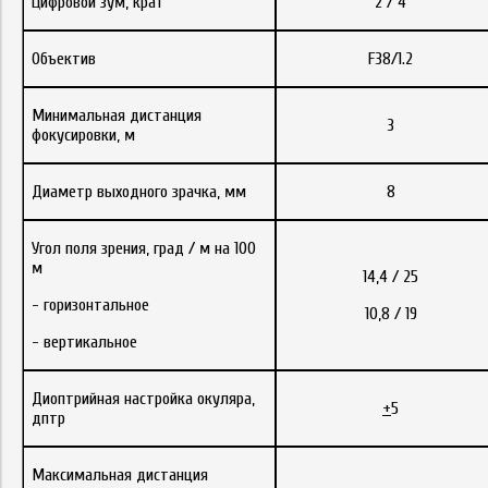
Цифровой зум, крат
2 / 4
Объектив
F38/1.2
Минимальная дистанция
3
фокусировки, м
Диаметр выходного зрачка, мм
8
Угол поля зрения, град / м на 100
м
14,4 / 25
- горизонтальное
10,8 / 19
- вертикальное
Диоптрийная настройка окуляра,
+
5
дптр
Максимальная дистанция