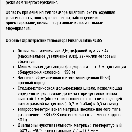
режимом энергосбережения.
Область применения тепловизора Quantum: охота, охранная
деятельность, поиск утечек тепла, наблюдение и
ориентирование, военно-спортивные и спасательные
мероприятия.
Основные характеристики тепловизора Pulsar Quantum XD38S
Оптическое увеличение 2,1x, цифровой зум 2x / 4x
(максимальное увеличение 8,4x), 32-миллиметровый
объектив
Минимальная дистанция фокусировки – от 3 м, дистанция
обнаружения человека – 950 м
Частично обрезиненный и влагозащищённый (IPX4)
прочный корпус
Стадиометрическая дальномерная шкала, позволяющая
определить расстояние до цели с предустановленной
высотой: 1,7 м (объект типа «олень» с соответствующей
пиктограммой на дисплее), 0,7 м (кабан) и 0,3 м (заяц)
Микроболометрическая матрица неохлаждаемого типа:
разрешение - 384х288 пикселей, частота смены кадров –
50 Гц
Диапазоны чувствительности матрицы: температурный
-60°C…-+90°C, спектральный 7,7 … 13,2 мкм