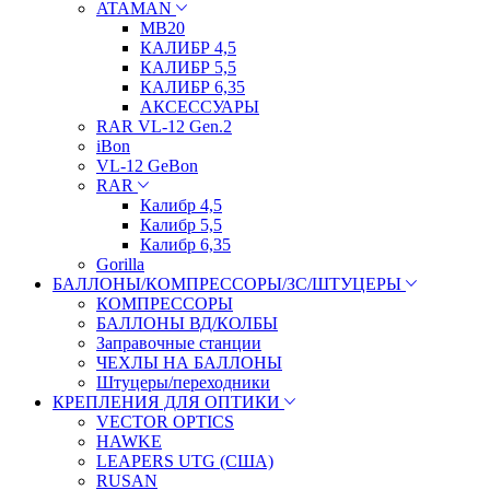
ATAMAN
МВ20
КАЛИБР 4,5
КАЛИБР 5,5
КАЛИБР 6,35
АКСЕССУАРЫ
RAR VL-12 Gen.2
iBon
VL-12 GeBon
RAR
Калибр 4,5
Калибр 5,5
Калибр 6,35
Gorilla
БАЛЛОНЫ/КОМПРЕССОРЫ/ЗС/ШТУЦЕРЫ
КОМПРЕССОРЫ
БАЛЛОНЫ ВД/КОЛБЫ
Заправочные станции
ЧЕХЛЫ НА БАЛЛОНЫ
Штуцеры/переходники
КРЕПЛЕНИЯ ДЛЯ ОПТИКИ
VECTOR OPTICS
HAWKE
LEAPERS UTG (США)
RUSAN