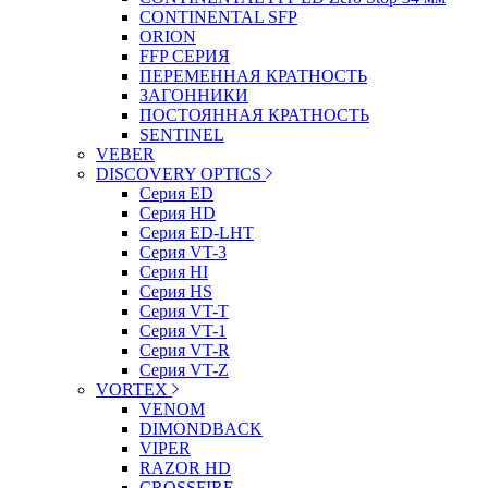
CONTINENTAL SFP
ORION
FFP СЕРИЯ
ПЕРЕМЕННАЯ КРАТНОСТЬ
ЗАГОННИКИ
ПОСТОЯННАЯ КРАТНОСТЬ
SENTINEL
VEBER
DISCOVERY OPTICS
Серия ED
Серия HD
Серия ED-LHT
Серия VT-3
Серия HI
Серия HS
Серия VT-T
Серия VT-1
Серия VT-R
Серия VT-Z
VORTEX
VENOM
DIMONDBACK
VIPER
RAZOR HD
CROSSFIRE