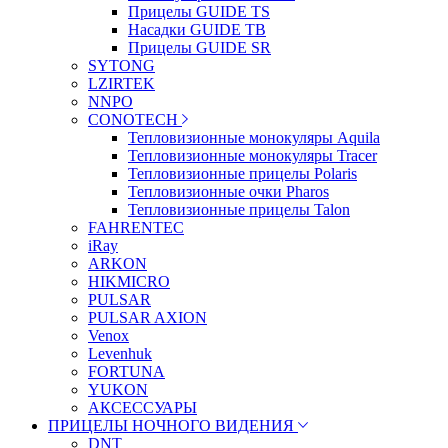
Прицелы GUIDE TS
Насадки GUIDE TB
Прицелы GUIDE SR
SYTONG
LZIRTEK
NNPO
CONOTECH
Тепловизионные монокуляры Aquila
Тепловизионные монокуляры Tracer
Тепловизионные прицелы Polaris
Тепловизионные очки Pharos
Тепловизионные прицелы Talon
FAHRENTEC
iRay
ARKON
HIKMICRO
PULSAR
PULSAR AXION
Venox
Levenhuk
FORTUNA
YUKON
АКСЕССУАРЫ
ПРИЦЕЛЫ НОЧНОГО ВИДЕНИЯ
DNT