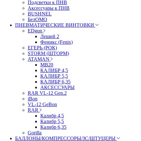
Подсветки к ПНВ
Аксессуары к ПНВ
BUSHNEL
БелОМО
ПНЕВМАТИЧЕСКИЕ ВИНТОВКИ
EDgun
Леший 2
Феникс (Fenix)
ЕГЕРЬ (РОК)
STORM (ШТОРМ)
ATAMAN
МВ20
КАЛИБР 4,5
КАЛИБР 5,5
КАЛИБР 6,35
АКСЕССУАРЫ
RAR VL-12 Gen.2
iBon
VL-12 GeBon
RAR
Калибр 4,5
Калибр 5,5
Калибр 6,35
Gorilla
БАЛЛОНЫ/КОМПРЕССОРЫ/ЗС/ШТУЦЕРЫ