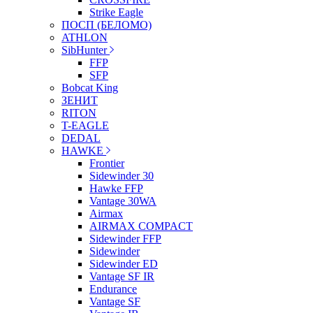
Strike Eagle
ПОСП (БЕЛОМО)
ATHLON
SibHunter
FFP
SFP
Bobcat King
ЗЕНИТ
RITON
T-EAGLE
DEDAL
HAWKE
Frontier
Sidewinder 30
Hawke FFP
Vantage 30WA
Airmax
AIRMAX COMPACT
Sidewinder FFP
Sidewinder
Sidewinder ED
Vantage SF IR
Endurance
Vantage SF