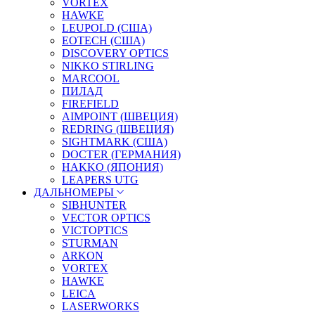
VORTEX
HAWKE
LEUPOLD (США)
EOTECH (США)
DISCOVERY OPTICS
NIKKO STIRLING
MARCOOL
ПИЛАД
FIREFIELD
AIMPOINT (ШВЕЦИЯ)
REDRING (ШВЕЦИЯ)
SIGHTMARK (США)
DOCTER (ГЕРМАНИЯ)
HAKKO (ЯПОНИЯ)
LEAPERS UTG
ДАЛЬНОМЕРЫ
SIBHUNTER
VECTOR OPTICS
VICTOPTICS
STURMAN
ARKON
VORTEX
HAWKE
LEICA
LASERWORKS