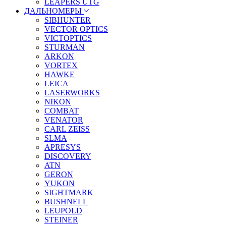
LEAPERS UTG
ДАЛЬНОМЕРЫ
SIBHUNTER
VECTOR OPTICS
VICTOPTICS
STURMAN
ARKON
VORTEX
HAWKE
LEICA
LASERWORKS
NIKON
COMBAT
VENATOR
CARL ZEISS
SLMA
APRESYS
DISCOVERY
ATN
GERON
YUKON
SIGHTMARK
BUSHNELL
LEUPOLD
STEINER