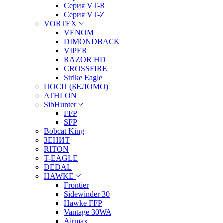
Серия VT-R
Серия VT-Z
VORTEX
VENOM
DIMONDBACK
VIPER
RAZOR HD
CROSSFIRE
Strike Eagle
ПОСП (БЕЛОМО)
ATHLON
SibHunter
FFP
SFP
Bobcat King
ЗЕНИТ
RITON
T-EAGLE
DEDAL
HAWKE
Frontier
Sidewinder 30
Hawke FFP
Vantage 30WA
Airmax