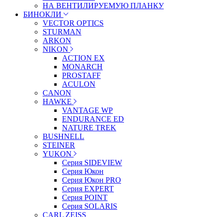
НА ВЕНТИЛИРУЕМУЮ ПЛАНКУ
БИНОКЛИ
VECTOR OPTICS
STURMAN
ARKON
NIKON
ACTION EX
MONARCH
PROSTAFF
ACULON
CANON
HAWKE
VANTAGE WP
ENDURANCE ED
NATURE TREK
BUSHNELL
STEINER
YUKON
Серия SIDEVIEW
Серия Юкон
Серия Юкон PRO
Серия EXPERT
Серия POINT
Серия SOLARIS
CARL ZEISS