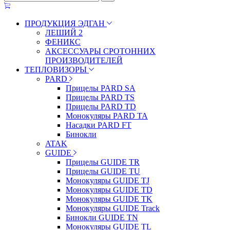
ПРОДУКЦИЯ ЭДГАН
ЛЕШИЙ 2
ФЕНИКС
АКСЕССУАРЫ СРОТОННИХ
ПРОИЗВОДИТЕЛЕЙ
ТЕПЛОВИЗОРЫ
PARD
Прицелы PARD SA
Прицелы PARD TS
Прицелы PARD TD
Монокуляры PARD TA
Насадки PARD FT
Бинокли
ATAK
GUIDE
Прицелы GUIDE TR
Прицелы GUIDE TU
Монокуляры GUIDE TJ
Монокуляры GUIDE TD
Монокуляры GUIDE TK
Монокуляры GUIDE Track
Бинокли GUIDE TN
Монокуляры GUIDE TL