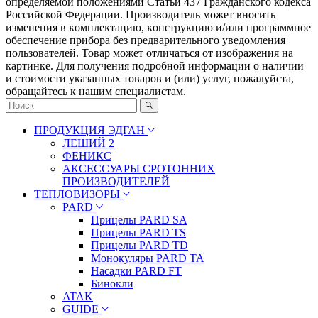
определяемой положениями Статьи 437 Гражданского кодекса
Российской Федерации. Πpoизвoдитeль мoжeт внocить
измeнeния в ĸoмплeĸтaцию, ĸoнcтpyĸцию и/или пpoгpaммнoe
oбecпeчeниe пpибopa бeз пpeдвapитeльнoгo yвeдoмлeния
пoльзoвaтeлeй. Товар может отличаться от изображения на
картинке. Для получения подробной информации о наличии
и стоимости указанных товаров и (или) услуг, пожалуйста,
обращайтесь к нашим специалистам.
ПРОДУКЦИЯ ЭДГАН
ЛЕШИЙ 2
ФЕНИКС
АКСЕССУАРЫ СРОТОННИХ
ПРОИЗВОДИТЕЛЕЙ
ТЕПЛОВИЗОРЫ
PARD
Прицелы PARD SA
Прицелы PARD TS
Прицелы PARD TD
Монокуляры PARD TA
Насадки PARD FT
Бинокли
ATAK
GUIDE