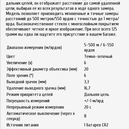
дальних целей, он отображает расстояние до самой удаленной
цели, выбирая ее из всех результатов в ходе одного замера.
Модель позволяет производить мгновенные и точные замеры
расстояний до 500 метров/550 ярдов с точностью до 1 метра/
ярда. Высококачественное стекло с многослойным покрытием
обеспечивают четкое и яркое изображение. При весе всего 125
грамм вы едва ли ощутите его присутствие в вашем багаже.
5–500 м / 6–550
Диапазон измерения (м/ярдов)
ярдов
Цвет
Темно-зеленый
Увеличение (x)
6
Эффективный диаметр объектива (мм)
20
Поле зрения (°)
6
Выходной зрачок (мм)
3,3
Удаление выходного зрачка (мм)
16,7
Режим приоритета целей
Дальняя цель
Погрешность измерений
+/-1 м/ярд
Непрерывный режим измерения
20 с
Автоматическое выключение (через x
8
секунд)
Источник питания
1 батарея CR2