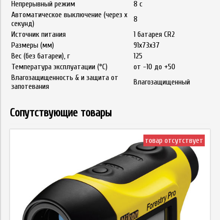
Непрерывный режим
8 с
Автоматическое выключение (через x
8
секунд)
Источник питания
1 батарея CR2
Размеры (мм)
91x73x37
Вес (без батареи), г
125
Температура эксплуатации (°C)
от -10 до +50
Влагозащищенность & и защита от
Влагозащищенный
запотевания
Сопутствующие товары
товар отсутствует