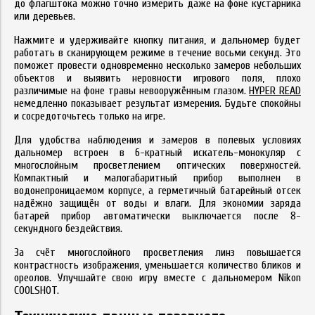
до флагштока можно точно измерить даже на фоне кустарника
или деревьев.
Нажмите и удерживайте кнопку питания, и дальномер будет
работать в сканирующем режиме в течение восьми секунд. Это
поможет провести одновременно несколько замеров небольших
объектов и выявить неровности игрового поля, плохо
различимые на фоне травы невооружённым глазом.
HYPER READ
немедленно показывает результат измерения. Будьте спокойны
и сосредоточьтесь только на игре.
Для удобства наблюдения и замеров в полевых условиях
дальномер встроен в 6-кратный искатель-монокуляр с
многослойным просветлением оптических поверхностей.
Компактный и малогабаритный прибор выполнен в
водонепроницаемом корпусе, а герметичный батарейный отсек
надёжно защищён от воды и влаги. Для экономии заряда
батарей прибор автоматически выключается после 8-
секундного бездействия.
За счёт многослойного просветления линз повышается
контрастность изображения, уменьшается количество бликов и
ореолов. Улучшайте свою игру вместе с дальномером Nikon
COOLSHOT.