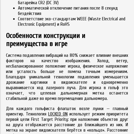
батарейка CR2 (DC 3V)
Автоматической отключение питания после 8 секунд
бездействия
Соответствие эко-стандартам WEEE (Waste Electrical and
Electronic Equipment) и RoHS
Особенности конструкции и
преимущества в игре
Система подавления вибраций на 80% снижает влияние внешних
факторов на качество изображения. Холод, ветер,
несбалансированное положение игрока, физическое напряжение
или усталость больше не помеха точным измерениям.
Благодаря уникальной технологии подавления уменьшается
дрожание картинки в видоискателе и одновременно
выравнивается ход лазерного луча. Для игрока в гольф это
означает, что целевая дальномерная метка останется
стабильной даже во время перемещения дальномера.
Для каждого гольфиста флагшток возле лунки — главный
ориентир. Технология
LOCKED ON
использует режим приоритета
первой цели First Target Priority: при наложении объектов друг
на друга отображается расстояние до ближайшего из них. И
метка на экране видоискателя берётся в «кольцо». Расстояние