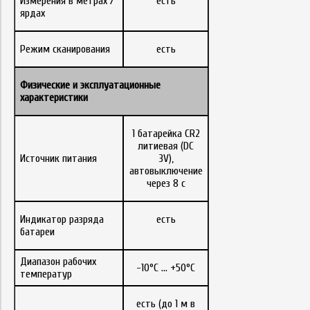
Измерения в метрах /
есть
ярдах
Режим сканирования
есть
Физические
и
эксплуатационные
характеристики
1 батарейка CR2
литиевая (DC
Источник питания
3V),
автовыключение
через 8 с
Индикатор разряда
есть
батареи
Диапазон рабочих
-10°C … +50°C
температур
есть (до 1 м в