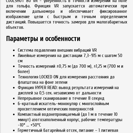
COOLSHOT 80 VR - уверенность в точности измерений на поле
для гольфа. Функция VR запускается автоматически при
включении дальномера и обеспечивает фиксированное
изображение цели с быстрым и точным определением
дистанций. Повышается точность замеров для малогабаритных
объектов.
Параметры и особенности
Система подавления внешних вибраций VR
Линейные измерения на дистанции 7,3–915 м с шагом 50
см
Точность измерений ±0,75 м (до 700 м), ±1,25 м (700 м и
более)
Технология LOCKED ON для измерения расстояния до
флагштока на фоне зелени
Функция HYPER READ: вывод результата измерений на
дисплей за 0,5 сек. независимо от дальности
Непрерывное сканирование в течение 8 секунд
6-кратный искатель-монокуляр с многослойным
просветлением оптических поверхностей
Компактный водонепроницаемый (до 1 м в течение 10
минут) азотозаполненный корпус, рабочие температуры
-10° ... +50°C
Герметичный батарейный отсек, питание – 1 литиевая