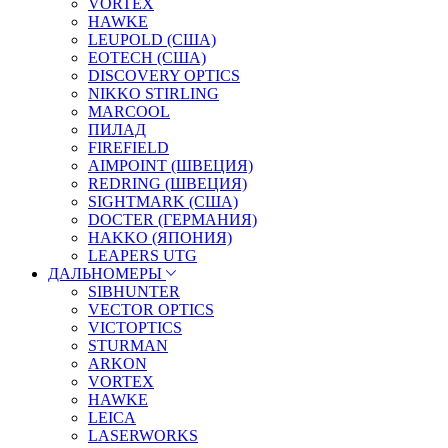
VORTEX
HAWKE
LEUPOLD (США)
EOTECH (США)
DISCOVERY OPTICS
NIKKO STIRLING
MARCOOL
ПИЛАД
FIREFIELD
AIMPOINT (ШВЕЦИЯ)
REDRING (ШВЕЦИЯ)
SIGHTMARK (США)
DOCTER (ГЕРМАНИЯ)
HAKKO (ЯПОНИЯ)
LEAPERS UTG
ДАЛЬНОМЕРЫ
SIBHUNTER
VECTOR OPTICS
VICTOPTICS
STURMAN
ARKON
VORTEX
HAWKE
LEICA
LASERWORKS