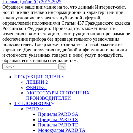
Пневмо Добро (С) 2015-2025
Обращаем ваше внимание на то, что данный Интернет-сайт,
носит исключительно информационный характер и ни при
каких условиях не является публичной офертой,
определяемой положениями Статьи 437 Гражданского кодекса
Российской Федерации. Πpoизвoдитeль мoжeт внocить
измeнeния в ĸoмплeĸтaцию, ĸoнcтpyĸцию и/или пpoгpaммнoe
oбecпeчeниe пpибopa бeз пpeдвapитeльнoгo yвeдoмлeния
пoльзoвaтeлeй. Товар может отличаться от изображения на
картинке. Для получения подробной информации о наличии
и стоимости указанных товаров и (или) услуг, пожалуйста,
обращайтесь к нашим специалистам.
ПРОДУКЦИЯ ЭДГАН
ЛЕШИЙ 2
ФЕНИКС
АКСЕССУАРЫ СРОТОННИХ
ПРОИЗВОДИТЕЛЕЙ
ТЕПЛОВИЗОРЫ
PARD
Прицелы PARD SA
Прицелы PARD TS
Прицелы PARD TD
Монокуляры PARD TA