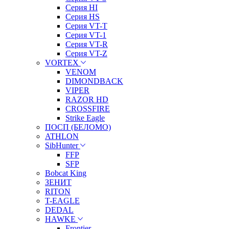
Серия HI
Серия HS
Серия VT-T
Серия VT-1
Серия VT-R
Серия VT-Z
VORTEX
VENOM
DIMONDBACK
VIPER
RAZOR HD
CROSSFIRE
Strike Eagle
ПОСП (БЕЛОМО)
ATHLON
SibHunter
FFP
SFP
Bobcat King
ЗЕНИТ
RITON
T-EAGLE
DEDAL
HAWKE
Frontier