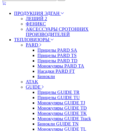
ПРОДУКЦИЯ ЭДГАН
ЛЕШИЙ 2
ФЕНИКС
АКСЕССУАРЫ СРОТОННИХ
ПРОИЗВОДИТЕЛЕЙ
ТЕПЛОВИЗОРЫ
PARD
Прицелы PARD SA
Прицелы PARD TS
Прицелы PARD TD
Монокуляры PARD TA
Насадки PARD FT
Бинокли
ATAK
GUIDE
Прицелы GUIDE TR
Прицелы GUIDE TU
Монокуляры GUIDE TJ
Монокуляры GUIDE TD
Монокуляры GUIDE TK
Монокуляры GUIDE Track
Бинокли GUIDE TN
Монокуляры GUIDE TL