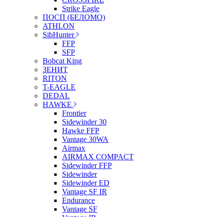
Strike Eagle
ПОСП (БЕЛОМО)
ATHLON
SibHunter
FFP
SFP
Bobcat King
ЗЕНИТ
RITON
T-EAGLE
DEDAL
HAWKE
Frontier
Sidewinder 30
Hawke FFP
Vantage 30WA
Airmax
AIRMAX COMPACT
Sidewinder FFP
Sidewinder
Sidewinder ED
Vantage SF IR
Endurance
Vantage SF