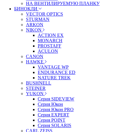
НА ВЕНТИЛИРУЕМУЮ ПЛАНКУ
БИНОКЛИ
VECTOR OPTICS
STURMAN
ARKON
NIKON
ACTION EX
MONARCH
PROSTAFF
ACULON
CANON
HAWKE
VANTAGE WP
ENDURANCE ED
NATURE TREK
BUSHNELL
STEINER
YUKON
Серия SIDEVIEW
Серия Юкон
Серия Юкон PRO
Серия EXPERT
Серия POINT
Серия SOLARIS
CARL ZEISS