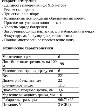
скорость измерения
- Дальность измерения – до 915 метров
- Режим сканирования
- Три сетки по выбору
- Компактный всепогодный обрезиненный корпус
- Простое интуитивно понятное меню
- Уровень заряда батарейки
- Заворачивающийся наглазник для наблюдения в очках
- Фокусируемый окуляр дискретного типа
- Полное многослойное просветление линз
Технические характеристики
Увеличение, крат
6
Линейное поле зрения, м. на 100
198
м.
Угловое поле зрения, градусов
6
Вес, г.
221
Диаметр объектива, мм
22
Сумеречное число
11,5
Диаметр выходного зрачка, мм
3,6
Удаление выходного зрачка, мм
16
Габаритные размеры
96х71х33
Питание, V
3 (CR2)