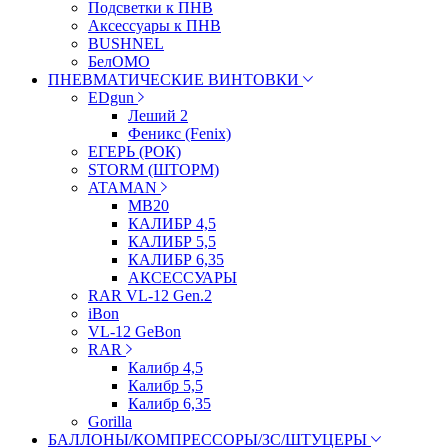
Подсветки к ПНВ
Аксессуары к ПНВ
BUSHNEL
БелОМО
ПНЕВМАТИЧЕСКИЕ ВИНТОВКИ
EDgun
Леший 2
Феникс (Fenix)
ЕГЕРЬ (РОК)
STORM (ШТОРМ)
ATAMAN
МВ20
КАЛИБР 4,5
КАЛИБР 5,5
КАЛИБР 6,35
АКСЕССУАРЫ
RAR VL-12 Gen.2
iBon
VL-12 GeBon
RAR
Калибр 4,5
Калибр 5,5
Калибр 6,35
Gorilla
БАЛЛОНЫ/КОМПРЕССОРЫ/ЗС/ШТУЦЕРЫ