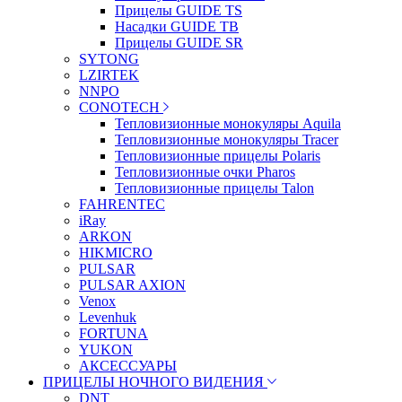
Прицелы GUIDE TS
Насадки GUIDE TB
Прицелы GUIDE SR
SYTONG
LZIRTEK
NNPO
CONOTECH
Тепловизионные монокуляры Aquila
Тепловизионные монокуляры Tracer
Тепловизионные прицелы Polaris
Тепловизионные очки Pharos
Тепловизионные прицелы Talon
FAHRENTEC
iRay
ARKON
HIKMICRO
PULSAR
PULSAR AXION
Venox
Levenhuk
FORTUNA
YUKON
АКСЕССУАРЫ
ПРИЦЕЛЫ НОЧНОГО ВИДЕНИЯ
DNT