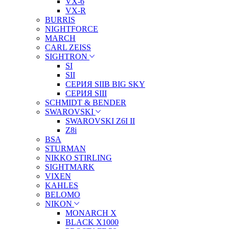
VX-6
VX-R
BURRIS
NIGHTFORCE
MARCH
CARL ZEISS
SIGHTRON
SI
SII
СЕРИЯ SIIB BIG SKY
СЕРИЯ SIII
SCHMIDT & BENDER
SWAROVSKI
SWAROVSKI Z6I II
Z8i
BSA
STURMAN
NIKKO STIRLING
SIGHTMARK
VIXEN
KAHLES
BELOMO
NIKON
MONARCH X
BLACK X1000