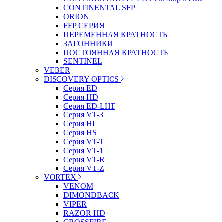
CONTINENTAL SFP
ORION
FFP СЕРИЯ
ПЕРЕМЕННАЯ КРАТНОСТЬ
ЗАГОННИКИ
ПОСТОЯННАЯ КРАТНОСТЬ
SENTINEL
VEBER
DISCOVERY OPTICS
Серия ED
Серия HD
Серия ED-LHT
Серия VT-3
Серия HI
Серия HS
Серия VT-T
Серия VT-1
Серия VT-R
Серия VT-Z
VORTEX
VENOM
DIMONDBACK
VIPER
RAZOR HD
CROSSFIRE