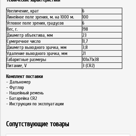
Технические характеристики
Увеличение, крат
6
Линейное поле зрения, м. на 1000 м.
100
Угловое поле зрения, градусов
6
Вес, г.
198
Диаметр объектива, мм
23
Сумеречное число
11,7
Диаметр выходного зрачка, мм
3,8
Удаление выходного зрачка, мм
21
Габаритные размеры
101х71х38
Питание, V
3 (CR2)
Комплект поставки
- Дальномер
- Футляр
- Нашейный ремень
- Батарейка CR2
- Инструкция по эксплуатации
Сопутствующие товары