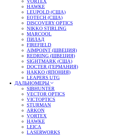
VORTEX
HAWKE
LEUPOLD (США)
EOTECH (США)
DISCOVERY OPTICS
NIKKO STIRLING
MARCOOL
ПИЛАД
FIREFIELD
AIMPOINT (ШВЕЦИЯ)
REDRING (ШВЕЦИЯ)
SIGHTMARK (США)
DOCTER (ГЕРМАНИЯ)
HAKKO (ЯПОНИЯ)
LEAPERS UTG
ДАЛЬНОМЕРЫ
SIBHUNTER
VECTOR OPTICS
VICTOPTICS
STURMAN
ARKON
VORTEX
HAWKE
LEICA
LASERWORKS