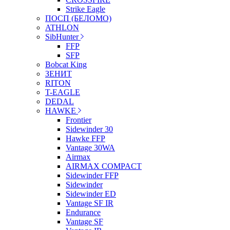
Strike Eagle
ПОСП (БЕЛОМО)
ATHLON
SibHunter
FFP
SFP
Bobcat King
ЗЕНИТ
RITON
T-EAGLE
DEDAL
HAWKE
Frontier
Sidewinder 30
Hawke FFP
Vantage 30WA
Airmax
AIRMAX COMPACT
Sidewinder FFP
Sidewinder
Sidewinder ED
Vantage SF IR
Endurance
Vantage SF