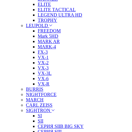
ELITE
ELITE TACTICAL
LEGEND ULTRA HD
TROPHY
LEUPOLD
FREEDOM
Mark 5HD
MARK AR
MARK-4
FX-3
VX-1
VX-2
VX-3
VX-3L
VX-6
VX-R
BURRIS
NIGHTFORCE
MARCH
CARL ZEISS
SIGHTRON
SI
SII
СЕРИЯ SIIB BIG SKY
СЕРИЯ SIII