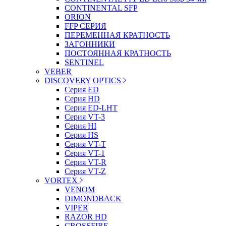
CONTINENTAL SFP
ORION
FFP СЕРИЯ
ПЕРЕМЕННАЯ КРАТНОСТЬ
ЗАГОННИКИ
ПОСТОЯННАЯ КРАТНОСТЬ
SENTINEL
VEBER
DISCOVERY OPTICS
Серия ED
Серия HD
Серия ED-LHT
Серия VT-3
Серия HI
Серия HS
Серия VT-T
Серия VT-1
Серия VT-R
Серия VT-Z
VORTEX
VENOM
DIMONDBACK
VIPER
RAZOR HD
CROSSFIRE