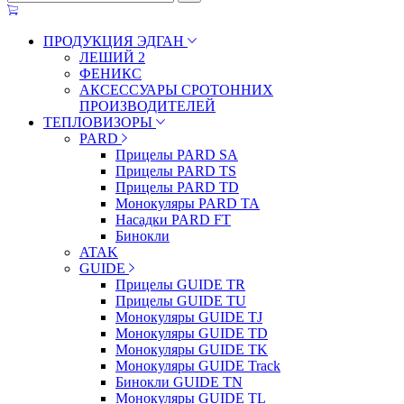
ПРОДУКЦИЯ ЭДГАН
ЛЕШИЙ 2
ФЕНИКС
АКСЕССУАРЫ СРОТОННИХ
ПРОИЗВОДИТЕЛЕЙ
ТЕПЛОВИЗОРЫ
PARD
Прицелы PARD SA
Прицелы PARD TS
Прицелы PARD TD
Монокуляры PARD TA
Насадки PARD FT
Бинокли
ATAK
GUIDE
Прицелы GUIDE TR
Прицелы GUIDE TU
Монокуляры GUIDE TJ
Монокуляры GUIDE TD
Монокуляры GUIDE TK
Монокуляры GUIDE Track
Бинокли GUIDE TN
Монокуляры GUIDE TL