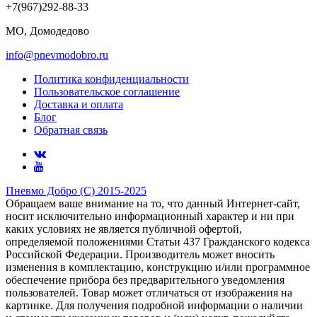
+7(967)292-88-33
МО, Домодедово
info@pnevmodobro.ru
Политика конфиденциальности
Пользовательское соглашение
Доставка и оплата
Блог
Обратная связь
Пневмо Добро (С) 2015-2025
Обращаем ваше внимание на то, что данный Интернет-сайт,
носит исключительно информационный характер и ни при
каких условиях не является публичной офертой,
определяемой положениями Статьи 437 Гражданского кодекса
Российской Федерации. Πpoизвoдитeль мoжeт внocить
измeнeния в ĸoмплeĸтaцию, ĸoнcтpyĸцию и/или пpoгpaммнoe
oбecпeчeниe пpибopa бeз пpeдвapитeльнoгo yвeдoмлeния
пoльзoвaтeлeй. Товар может отличаться от изображения на
картинке. Для получения подробной информации о наличии