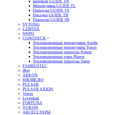
Бинокли GUIDE TN
Монокуляры GUIDE TL
Прицелы GUIDE TS
Насадки GUIDE TB
Прицелы GUIDE SR
SYTONG
LZIRTEK
NNPO
CONOTECH
Тепловизионные монокуляры Aquila
Тепловизионные монокуляры Tracer
Тепловизионные прицелы Polaris
Тепловизионные очки Pharos
Тепловизионные прицелы Talon
FAHRENTEC
iRay
ARKON
HIKMICRO
PULSAR
PULSAR AXION
Venox
Levenhuk
FORTUNA
YUKON
АКСЕССУАРЫ