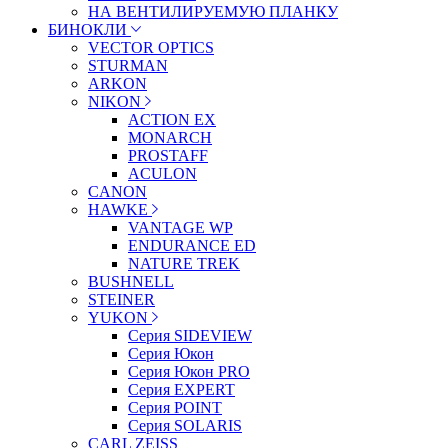
НА ВЕНТИЛИРУЕМУЮ ПЛАНКУ
БИНОКЛИ
VECTOR OPTICS
STURMAN
ARKON
NIKON
ACTION EX
MONARCH
PROSTAFF
ACULON
CANON
HAWKE
VANTAGE WP
ENDURANCE ED
NATURE TREK
BUSHNELL
STEINER
YUKON
Серия SIDEVIEW
Серия Юкон
Серия Юкон PRO
Серия EXPERT
Серия POINT
Серия SOLARIS
CARL ZEISS