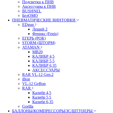
Подсветки к ПНВ
Аксессуары к ПНВ
BUSHNEL
БелОМО
ПНЕВМАТИЧЕСКИЕ ВИНТОВКИ
EDgun
Леший 2
Феникс (Fenix)
ЕГЕРЬ (РОК)
STORM (ШТОРМ)
ATAMAN
МВ20
КАЛИБР 4,5
КАЛИБР 5,5
КАЛИБР 6,35
АКСЕССУАРЫ
RAR VL-12 Gen.2
iBon
VL-12 GeBon
RAR
Калибр 4,5
Калибр 5,5
Калибр 6,35
Gorilla
БАЛЛОНЫ/КОМПРЕССОРЫ/ЗС/ШТУЦЕРЫ