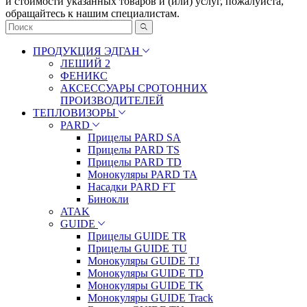
и стоимости указанных товаров и (или) услуг, пожалуйста,
обращайтесь к нашим специалистам.
ПРОДУКЦИЯ ЭДГАН
ЛЕШИЙ 2
ФЕНИКС
АКСЕССУАРЫ СРОТОННИХ
ПРОИЗВОДИТЕЛЕЙ
ТЕПЛОВИЗОРЫ
PARD
Прицелы PARD SA
Прицелы PARD TS
Прицелы PARD TD
Монокуляры PARD TA
Насадки PARD FT
Бинокли
ATAK
GUIDE
Прицелы GUIDE TR
Прицелы GUIDE TU
Монокуляры GUIDE TJ
Монокуляры GUIDE TD
Монокуляры GUIDE TK
Монокуляры GUIDE Track