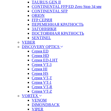
TAURUS GEN II
CONTINENTAL FFP ED Zero Stop 34 мм
CONTINENTAL SFP
ORION
FFP СЕРИЯ
ПЕРЕМЕННАЯ КРАТНОСТЬ
ЗАГОННИКИ
ПОСТОЯННАЯ КРАТНОСТЬ
SENTINEL
VEBER
DISCOVERY OPTICS
Серия ED
Серия HD
Серия ED-LHT
Серия VT-3
Серия HI
Серия HS
Серия VT-T
Серия VT-1
Серия VT-R
Серия VT-Z
VORTEX
VENOM
DIMONDBACK
VIPER