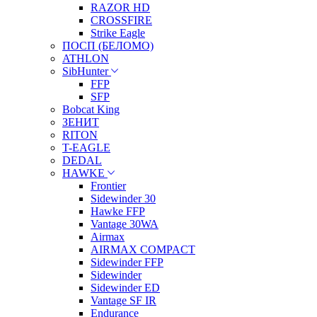
RAZOR HD
CROSSFIRE
Strike Eagle
ПОСП (БЕЛОМО)
ATHLON
SibHunter
FFP
SFP
Bobcat King
ЗЕНИТ
RITON
T-EAGLE
DEDAL
HAWKE
Frontier
Sidewinder 30
Hawke FFP
Vantage 30WA
Airmax
AIRMAX COMPACT
Sidewinder FFP
Sidewinder
Sidewinder ED
Vantage SF IR
Endurance