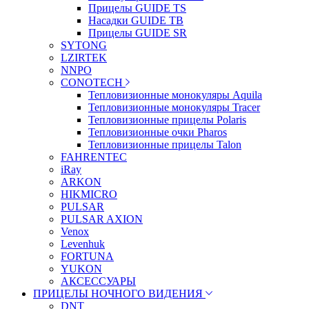
Прицелы GUIDE TS
Насадки GUIDE TB
Прицелы GUIDE SR
SYTONG
LZIRTEK
NNPO
CONOTECH
Тепловизионные монокуляры Aquila
Тепловизионные монокуляры Tracer
Тепловизионные прицелы Polaris
Тепловизионные очки Pharos
Тепловизионные прицелы Talon
FAHRENTEC
iRay
ARKON
HIKMICRO
PULSAR
PULSAR AXION
Venox
Levenhuk
FORTUNA
YUKON
АКСЕССУАРЫ
ПРИЦЕЛЫ НОЧНОГО ВИДЕНИЯ
DNT