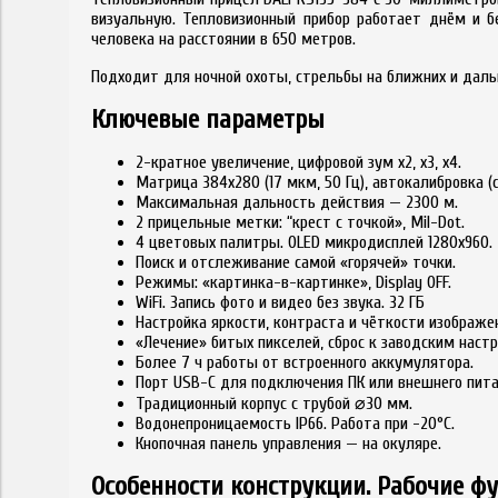
визуальную. Тепловизионный прибор работает днём и бе
человека на расстоянии в 650 метров.
Подходит для ночной охоты, стрельбы на ближних и даль
Ключевые параметры
2-кратное увеличение, цифровой зум x2, x3, x4.
Матрица 384x280 (17 мкм, 50 Гц), автокалибровка (
Максимальная дальность действия — 2300 м.
2 прицельные метки: “крест с точкой», Mil-Dot.
4 цветовых палитры. OLED микродисплей 1280x960.
Поиск и отслеживание самой «горячей» точки.
Режимы: «картинка-в-картинке», Display OFF.
WiFi. Запись фото и видео без звука. 32 ГБ
Настройка яркости, контраста и чёткости изображе
«Лечение» битых пикселей, сброс к заводским наст
Более 7 ч работы от встроенного аккумулятора.
Порт USB-C для подключения ПК или внешнего пита
Традиционный корпус с трубой ⌀30 мм.
Водонепроницаемость IP66. Работа при -20°C.
Кнопочная панель управления — на окуляре.
Особенности конструкции. Рабочие ф