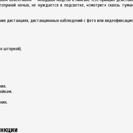
злунной ночью, не нуждается в подсветке, «смотрит» сквозь туман
них дистанциях, дистанционных наблюдений с фото или видеофиксацие
со шторкой).
ния.
ройкам.
ния.
ункции