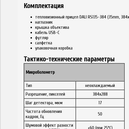
Комплектация
тепловизионный прицел DALI RS135-384 (35mm, 384
наглазник
крышка объектива
кабель USB-C
футляр
салфетка
упаковочная коробка
Тактико-технические параметры
Микроболометр
Тип
неохлаждаемый
Разрешение, пикселей
384x288
Шаг детектора, мкм
17
Частота обновления
50
кадров, Гц
Шумовой эффект разности
<
60 (при 25°C)