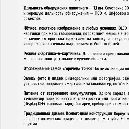
Дальность обнаружения животного — 1,1 км
. Сочетание 3
и хорошую дальность обнаружения — 1100 м. Цифровой 
объектов.
Чёткое, понятное изображение в любых условиях
. OLED
картинки при масштабировании, потребляет меньше энерг
— меняется простым нажатием на кнопку, а визуальн
изображение с точным выделением «тёплых» целей.
Режим «Картинка-в-картинке»
. Для точного прицеливан
местности плюс детальное изучение объекта.
Отслеживание самой «горячей» точки
. После активации о
Запись фото и видео
. Видеоролики или фотографии, сд
устройство, например, смартфон или компьютер, по WiFi
Питание от встроенного аккумулятора
. Одного заряда 
тепловизор подключается к электросети или портатив
(Display OFF) экономит заряд батареи, прибор при этом ос
Традиционный дизайн. Всепогодная конструкция
. Корпус
обычных оптических прицелов с диаметром трубы 30 м
оружия.