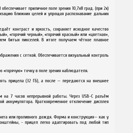
беспечивает приличное поле зрения 10,7x8 град. (при 2x)
изацию ближних целей и упрощая распознавание дальних
едаёт контраст и яркость, сохраняет исходное качество
й», «горячий черный», «горячий красный» или «цветная»,
ем битых пикселей. В итоге получаем чёткое плавное
ображения с сеткой. Обеспечивается визуальный контроль
ю «горячую» точку в поле зрения наблюдателя.
ять прицела (32 ГБ), а после — передаются на внешнее
ум на 7 часов непрерывной работы. Через USB-С разъём
ой аккумулятора. Кратковременное отключение дисплея
 снега или проливного дождя. Форма и конструкция— как у
онштейны, - прицел легко адаптировать под любой тип