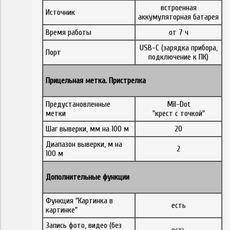
встроенная
Источник
аккумуляторная батарея
Время работы
от 7 ч
USB-C (зарядка прибора,
Порт
подключение к ПК)
Прицельная метка. Пристрелка
Предустановленные
Mil-Dot
метки
"крест с точкой"
Шаг выверки, мм на 100 м
20
Диапазон выверки, м на
2
100 м
Дополнительные функции
Функция "Картинка в
есть
картинке"
Запись фото, видео (без
есть