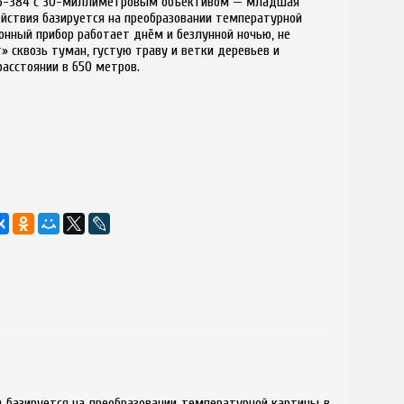
135-384 с 30-миллиметровым объективом — младшая
ействия базируется на преобразовании температурной
онный прибор работает днём и безлунной ночью, не
» сквозь туман, густую траву и ветки деревьев и
расстоянии в 650 метров.
 базируется на преобразовании температурной картины в