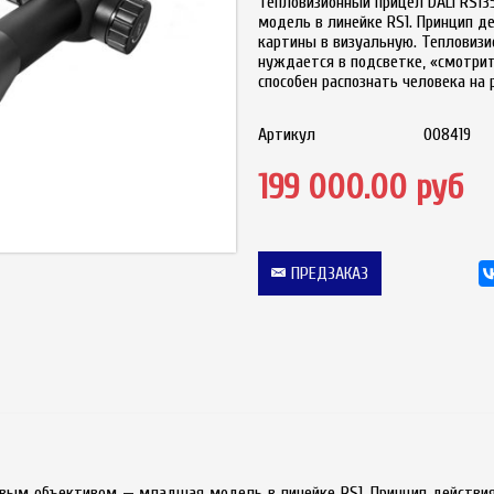
Тепловизионный прицел DALI RS
модель в линейке RS1. Принцип д
картины в визуальную. Тепловизи
нуждается в подсветке, «смотрит
способен распознать человека на 
Артикул
008419
199 000.00 руб
ПРЕДЗАКАЗ
вым объективом — младшая модель в линейке RS1. Принцип действия