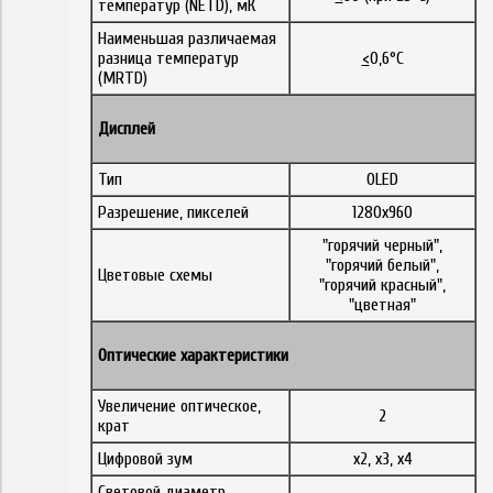
температур (NETD), мК
Наименьшая различаемая
разница температур
<
0,6°C
(MRTD)
Дисплей
Тип
OLED
Разрешение, пикселей
1280x960
"горячий черный",
"горячий белый",
Цветовые схемы
"горячий красный",
"цветная"
Оптические характеристики
Увеличение оптическое,
2
крат
Цифровой зум
x2, x3, x4
Световой диаметр