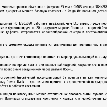
0-миллиметрового объектива с фокусом 35 мм и CMOS сенсора 384x288 о
зум дискретно меняет базовую кратность с 2х до 8x, повышая детал
 дисплей HD 1280x960 работает надёжней, чем LCD экран: лучше пер
ии и функционирует на 20-градусном морозе. Палитра — «горячий белы
ые дефекты устраняются автокалибровкой сенсора и восстановлени
ия в отдельном окошке появляется увеличенная центральная часть из
пции на дисплее тепловизора появляется маркер, указывающий на саму
еланные во время охоты или ночных наблюдений, сохраняются в пам
 или проводным соединением через разъём USB-C.
встроенной (несъёмной) аккумуляторной батареи хватит как миним
ному Power Bank — для питания прицела с одновременной подзарядк
таётся в рабочем состоянии.
 защищен по классу IP66: можно охотиться, не опасаясь пыли, тумана,
м. Используя стандартные крепления - кольца или моноблочные кр