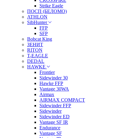
CROSSFIRE
Strike Eagle
ПОСП (БЕЛОМО)
ATHLON
SibHunter
FFP
SFP
Bobcat King
ЗЕНИТ
RITON
T-EAGLE
DEDAL
HAWKE
Frontier
Sidewinder 30
Hawke FFP
Vantage 30WA
Airmax
AIRMAX COMPACT
Sidewinder FFP
Sidewinder
Sidewinder ED
Vantage SF IR
Endurance
Vantage SF