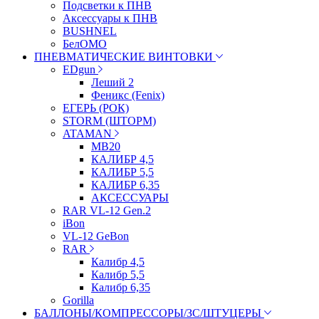
Подсветки к ПНВ
Аксессуары к ПНВ
BUSHNEL
БелОМО
ПНЕВМАТИЧЕСКИЕ ВИНТОВКИ
EDgun
Леший 2
Феникс (Fenix)
ЕГЕРЬ (РОК)
STORM (ШТОРМ)
ATAMAN
МВ20
КАЛИБР 4,5
КАЛИБР 5,5
КАЛИБР 6,35
АКСЕССУАРЫ
RAR VL-12 Gen.2
iBon
VL-12 GeBon
RAR
Калибр 4,5
Калибр 5,5
Калибр 6,35
Gorilla
БАЛЛОНЫ/КОМПРЕССОРЫ/ЗС/ШТУЦЕРЫ