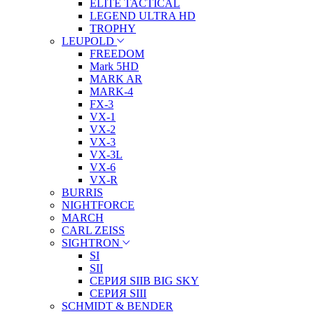
ELITE TACTICAL
LEGEND ULTRA HD
TROPHY
LEUPOLD
FREEDOM
Mark 5HD
MARK AR
MARK-4
FX-3
VX-1
VX-2
VX-3
VX-3L
VX-6
VX-R
BURRIS
NIGHTFORCE
MARCH
CARL ZEISS
SIGHTRON
SI
SII
СЕРИЯ SIIB BIG SKY
СЕРИЯ SIII
SCHMIDT & BENDER