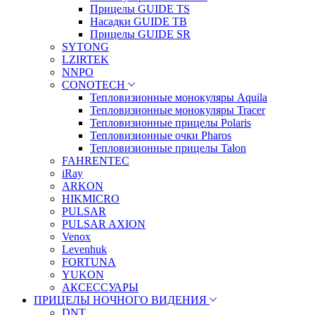
Прицелы GUIDE TS
Насадки GUIDE TB
Прицелы GUIDE SR
SYTONG
LZIRTEK
NNPO
CONOTECH
Тепловизионные монокуляры Aquila
Тепловизионные монокуляры Tracer
Тепловизионные прицелы Polaris
Тепловизионные очки Pharos
Тепловизионные прицелы Talon
FAHRENTEC
iRay
ARKON
HIKMICRO
PULSAR
PULSAR AXION
Venox
Levenhuk
FORTUNA
YUKON
АКСЕССУАРЫ
ПРИЦЕЛЫ НОЧНОГО ВИДЕНИЯ
DNT