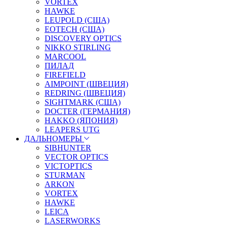
VORTEX
HAWKE
LEUPOLD (США)
EOTECH (США)
DISCOVERY OPTICS
NIKKO STIRLING
MARCOOL
ПИЛАД
FIREFIELD
AIMPOINT (ШВЕЦИЯ)
REDRING (ШВЕЦИЯ)
SIGHTMARK (США)
DOCTER (ГЕРМАНИЯ)
HAKKO (ЯПОНИЯ)
LEAPERS UTG
ДАЛЬНОМЕРЫ
SIBHUNTER
VECTOR OPTICS
VICTOPTICS
STURMAN
ARKON
VORTEX
HAWKE
LEICA
LASERWORKS