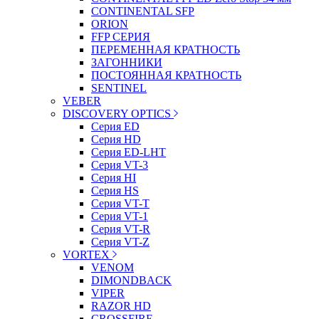
CONTINENTAL SFP
ORION
FFP СЕРИЯ
ПЕРЕМЕННАЯ КРАТНОСТЬ
ЗАГОННИКИ
ПОСТОЯННАЯ КРАТНОСТЬ
SENTINEL
VEBER
DISCOVERY OPTICS
Серия ED
Серия HD
Серия ED-LHT
Серия VT-3
Серия HI
Серия HS
Серия VT-T
Серия VT-1
Серия VT-R
Серия VT-Z
VORTEX
VENOM
DIMONDBACK
VIPER
RAZOR HD
CROSSFIRE