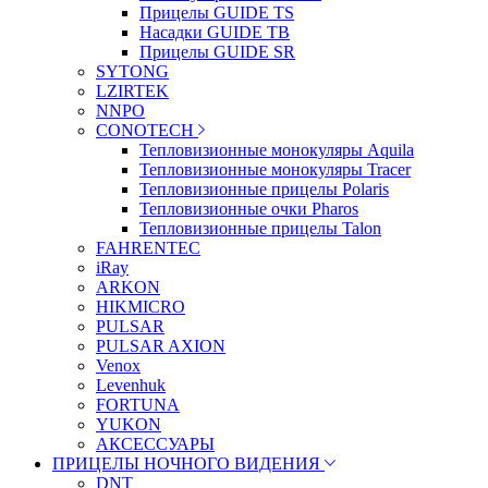
Прицелы GUIDE TS
Насадки GUIDE TB
Прицелы GUIDE SR
SYTONG
LZIRTEK
NNPO
CONOTECH
Тепловизионные монокуляры Aquila
Тепловизионные монокуляры Tracer
Тепловизионные прицелы Polaris
Тепловизионные очки Pharos
Тепловизионные прицелы Talon
FAHRENTEC
iRay
ARKON
HIKMICRO
PULSAR
PULSAR AXION
Venox
Levenhuk
FORTUNA
YUKON
АКСЕССУАРЫ
ПРИЦЕЛЫ НОЧНОГО ВИДЕНИЯ
DNT