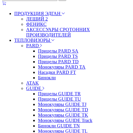
ПРОДУКЦИЯ ЭДГАН
ЛЕШИЙ 2
ФЕНИКС
АКСЕССУАРЫ СРОТОННИХ
ПРОИЗВОДИТЕЛЕЙ
ТЕПЛОВИЗОРЫ
PARD
Прицелы PARD SA
Прицелы PARD TS
Прицелы PARD TD
Монокуляры PARD TA
Насадки PARD FT
Бинокли
ATAK
GUIDE
Прицелы GUIDE TR
Прицелы GUIDE TU
Монокуляры GUIDE TJ
Монокуляры GUIDE TD
Монокуляры GUIDE TK
Монокуляры GUIDE Track
Бинокли GUIDE TN
Монокуляры GUIDE TL