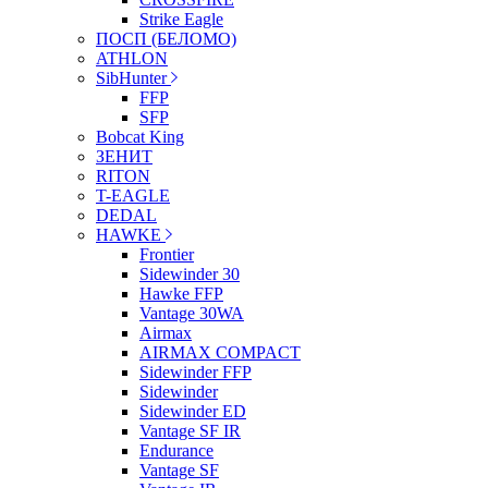
Strike Eagle
ПОСП (БЕЛОМО)
ATHLON
SibHunter
FFP
SFP
Bobcat King
ЗЕНИТ
RITON
T-EAGLE
DEDAL
HAWKE
Frontier
Sidewinder 30
Hawke FFP
Vantage 30WA
Airmax
AIRMAX COMPACT
Sidewinder FFP
Sidewinder
Sidewinder ED
Vantage SF IR
Endurance
Vantage SF