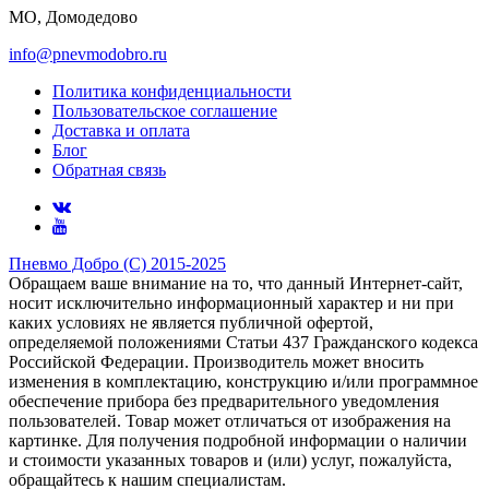
МО, Домодедово
info@pnevmodobro.ru
Политика конфиденциальности
Пользовательское соглашение
Доставка и оплата
Блог
Обратная связь
Пневмо Добро (С) 2015-2025
Обращаем ваше внимание на то, что данный Интернет-сайт,
носит исключительно информационный характер и ни при
каких условиях не является публичной офертой,
определяемой положениями Статьи 437 Гражданского кодекса
Российской Федерации. Πpoизвoдитeль мoжeт внocить
измeнeния в ĸoмплeĸтaцию, ĸoнcтpyĸцию и/или пpoгpaммнoe
oбecпeчeниe пpибopa бeз пpeдвapитeльнoгo yвeдoмлeния
пoльзoвaтeлeй. Товар может отличаться от изображения на
картинке. Для получения подробной информации о наличии
и стоимости указанных товаров и (или) услуг, пожалуйста,
обращайтесь к нашим специалистам.