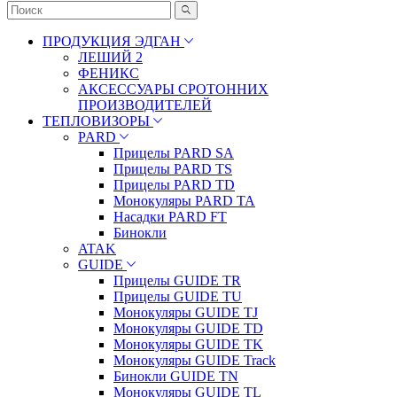
ПРОДУКЦИЯ ЭДГАН
ЛЕШИЙ 2
ФЕНИКС
АКСЕССУАРЫ СРОТОННИХ
ПРОИЗВОДИТЕЛЕЙ
ТЕПЛОВИЗОРЫ
PARD
Прицелы PARD SA
Прицелы PARD TS
Прицелы PARD TD
Монокуляры PARD TA
Насадки PARD FT
Бинокли
ATAK
GUIDE
Прицелы GUIDE TR
Прицелы GUIDE TU
Монокуляры GUIDE TJ
Монокуляры GUIDE TD
Монокуляры GUIDE TK
Монокуляры GUIDE Track
Бинокли GUIDE TN
Монокуляры GUIDE TL