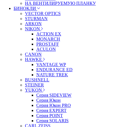
НА ВЕНТИЛИРУЕМУЮ ПЛАНКУ
БИНОКЛИ
VECTOR OPTICS
STURMAN
ARKON
NIKON
ACTION EX
MONARCH
PROSTAFF
ACULON
CANON
HAWKE
VANTAGE WP
ENDURANCE ED
NATURE TREK
BUSHNELL
STEINER
YUKON
Серия SIDEVIEW
Серия Юкон
Серия Юкон PRO
Серия EXPERT
Серия POINT
Серия SOLARIS
CARL ZEISS