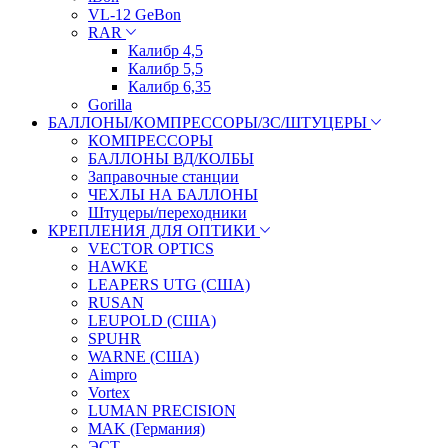
VL-12 GeBon
RAR
Калибр 4,5
Калибр 5,5
Калибр 6,35
Gorilla
БАЛЛОНЫ/КОМПРЕССОРЫ/ЗС/ШТУЦЕРЫ
КОМПРЕССОРЫ
БАЛЛОНЫ ВД/КОЛБЫ
Заправочные станции
ЧЕХЛЫ НА БАЛЛОНЫ
Штуцеры/переходники
КРЕПЛЕНИЯ ДЛЯ ОПТИКИ
VECTOR OPTICS
HAWKE
LEAPERS UTG (США)
RUSAN
LEUPOLD (США)
SPUHR
WARNE (США)
Aimpro
Vortex
LUMAN PRECISION
MAK (Германия)
ЭСТ