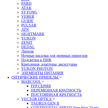
PARD
ATAK
SYTONG
VEBER
GUIDE
PULSAR
ATN
SIGHTMARK
YUKON
ZENIT
DEDAL
Диполь
Ночные насадки для дневных прицелов
Подсветки к ПНВ
Крепления, адаптеры, аксессуары
YUKON PHOTON
ЭЛЕМЕНТЫ ПИТАНИЯ
ОПТИЧЕСКИЕ ПРИЦЕЛЫ
MARCOOL
FFP СЕРИЯ
ПЕРЕМЕННАЯ КРАТНОСТЬ
ПОСТОЯННАЯ КРАТНОСТЬ
VECTOR OPTICS
TAURUS GEN II
CONTINENTAL FFP ED Zero Stop 34 мм