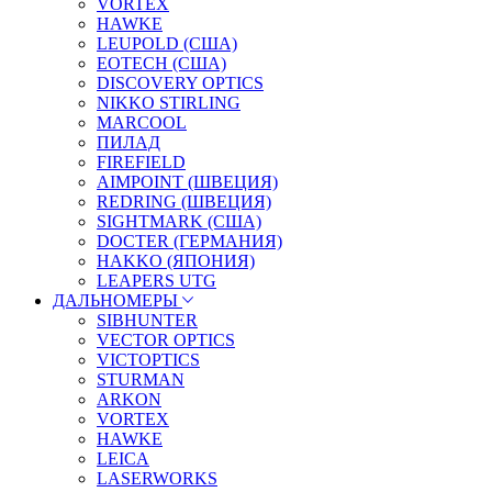
VORTEX
HAWKE
LEUPOLD (США)
EOTECH (США)
DISCOVERY OPTICS
NIKKO STIRLING
MARCOOL
ПИЛАД
FIREFIELD
AIMPOINT (ШВЕЦИЯ)
REDRING (ШВЕЦИЯ)
SIGHTMARK (США)
DOCTER (ГЕРМАНИЯ)
HAKKO (ЯПОНИЯ)
LEAPERS UTG
ДАЛЬНОМЕРЫ
SIBHUNTER
VECTOR OPTICS
VICTOPTICS
STURMAN
ARKON
VORTEX
HAWKE
LEICA
LASERWORKS