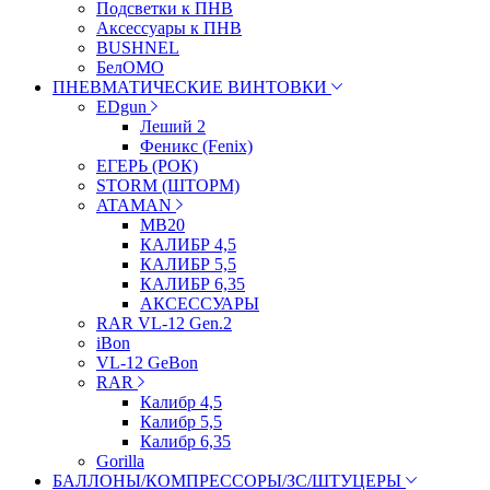
Подсветки к ПНВ
Аксессуары к ПНВ
BUSHNEL
БелОМО
ПНЕВМАТИЧЕСКИЕ ВИНТОВКИ
EDgun
Леший 2
Феникс (Fenix)
ЕГЕРЬ (РОК)
STORM (ШТОРМ)
ATAMAN
МВ20
КАЛИБР 4,5
КАЛИБР 5,5
КАЛИБР 6,35
АКСЕССУАРЫ
RAR VL-12 Gen.2
iBon
VL-12 GeBon
RAR
Калибр 4,5
Калибр 5,5
Калибр 6,35
Gorilla
БАЛЛОНЫ/КОМПРЕССОРЫ/ЗС/ШТУЦЕРЫ