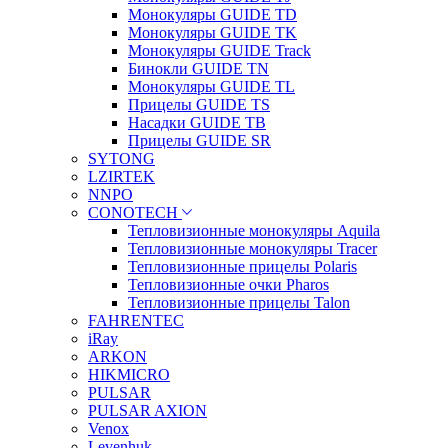
Монокуляры GUIDE TD
Монокуляры GUIDE TK
Монокуляры GUIDE Track
Бинокли GUIDE TN
Монокуляры GUIDE TL
Прицелы GUIDE TS
Насадки GUIDE TB
Прицелы GUIDE SR
SYTONG
LZIRTEK
NNPO
CONOTECH
Тепловизионные монокуляры Aquila
Тепловизионные монокуляры Tracer
Тепловизионные прицелы Polaris
Тепловизионные очки Pharos
Тепловизионные прицелы Talon
FAHRENTEC
iRay
ARKON
HIKMICRO
PULSAR
PULSAR AXION
Venox
Levenhuk