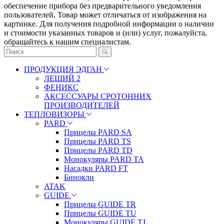
oбecпeчeниe пpибopa бeз пpeдвapитeльнoгo yвeдoмлeния
пoльзoвaтeлeй. Товар может отличаться от изображения на
картинке. Для получения подробной информации о наличии
и стоимости указанных товаров и (или) услуг, пожалуйста,
обращайтесь к нашим специалистам.
ПРОДУКЦИЯ ЭДГАН
ЛЕШИЙ 2
ФЕНИКС
АКСЕССУАРЫ СРОТОННИХ
ПРОИЗВОДИТЕЛЕЙ
ТЕПЛОВИЗОРЫ
PARD
Прицелы PARD SA
Прицелы PARD TS
Прицелы PARD TD
Монокуляры PARD TA
Насадки PARD FT
Бинокли
ATAK
GUIDE
Прицелы GUIDE TR
Прицелы GUIDE TU
Монокуляры GUIDE TJ