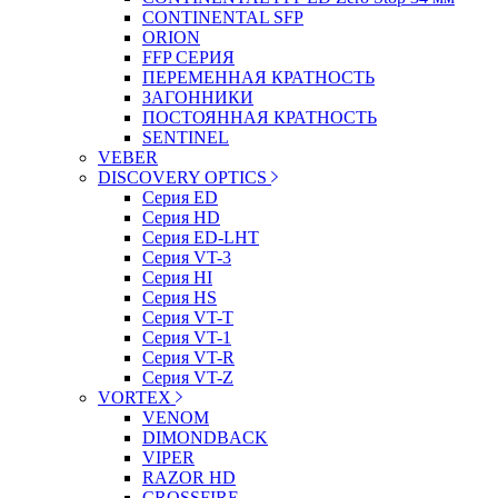
CONTINENTAL SFP
ORION
FFP СЕРИЯ
ПЕРЕМЕННАЯ КРАТНОСТЬ
ЗАГОННИКИ
ПОСТОЯННАЯ КРАТНОСТЬ
SENTINEL
VEBER
DISCOVERY OPTICS
Серия ED
Серия HD
Серия ED-LHT
Серия VT-3
Серия HI
Серия HS
Серия VT-T
Серия VT-1
Серия VT-R
Серия VT-Z
VORTEX
VENOM
DIMONDBACK
VIPER
RAZOR HD
CROSSFIRE