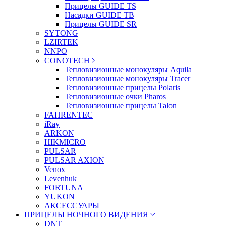
Прицелы GUIDE TS
Насадки GUIDE TB
Прицелы GUIDE SR
SYTONG
LZIRTEK
NNPO
CONOTECH
Тепловизионные монокуляры Aquila
Тепловизионные монокуляры Tracer
Тепловизионные прицелы Polaris
Тепловизионные очки Pharos
Тепловизионные прицелы Talon
FAHRENTEC
iRay
ARKON
HIKMICRO
PULSAR
PULSAR AXION
Venox
Levenhuk
FORTUNA
YUKON
АКСЕССУАРЫ
ПРИЦЕЛЫ НОЧНОГО ВИДЕНИЯ
DNT