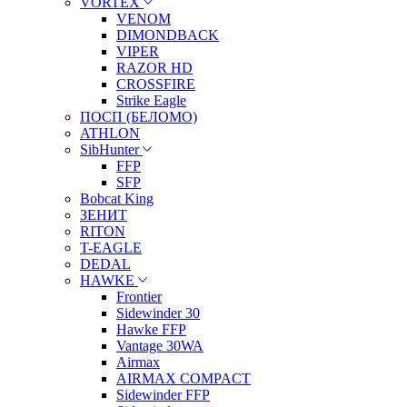
VORTEX
VENOM
DIMONDBACK
VIPER
RAZOR HD
CROSSFIRE
Strike Eagle
ПОСП (БЕЛОМО)
ATHLON
SibHunter
FFP
SFP
Bobcat King
ЗЕНИТ
RITON
T-EAGLE
DEDAL
HAWKE
Frontier
Sidewinder 30
Hawke FFP
Vantage 30WA
Airmax
AIRMAX COMPACT
Sidewinder FFP