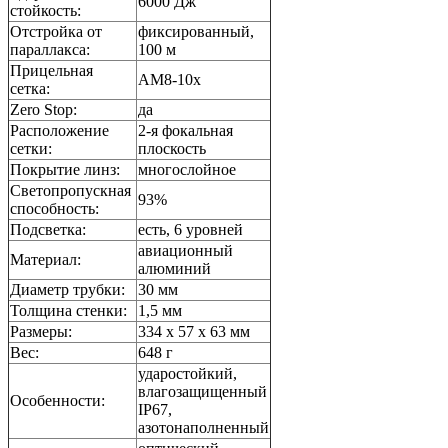
6000 Дж
стойкость:
Отстройка от
фиксированный,
параллакса:
100 м
Прицельная
AM8-10x
сетка:
Zero Stop:
да
Расположение
2-я фокальная
сетки:
плоскость
Покрытие линз:
многослойное
Светопропускная
93%
способность:
Подсветка:
есть, 6 уровней
авиационный
Материал:
алюминий
Диаметр трубки:
30 мм
Толщина стенки:
1,5 мм
Размеры:
334 x 57 x 63 мм
Вес:
648 г
ударостойкий,
влагозащищенный
Особенности:
IP67,
азотонаполненный