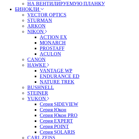
НА ВЕНТИЛИРУЕМУЮ ПЛАНКУ
БИНОКЛИ
VECTOR OPTICS
STURMAN
ARKON
NIKON
ACTION EX
MONARCH
PROSTAFF
ACULON
CANON
HAWKE
VANTAGE WP
ENDURANCE ED
NATURE TREK
BUSHNELL
STEINER
YUKON
Серия SIDEVIEW
Серия Юкон
Серия Юкон PRO
Серия EXPERT
Серия POINT
Серия SOLARIS
CARL ZEISS