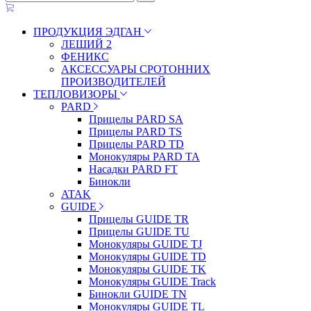
ПРОДУКЦИЯ ЭДГАН
ЛЕШИЙ 2
ФЕНИКС
АКСЕССУАРЫ СРОТОННИХ
ПРОИЗВОДИТЕЛЕЙ
ТЕПЛОВИЗОРЫ
PARD
Прицелы PARD SA
Прицелы PARD TS
Прицелы PARD TD
Монокуляры PARD TA
Насадки PARD FT
Бинокли
ATAK
GUIDE
Прицелы GUIDE TR
Прицелы GUIDE TU
Монокуляры GUIDE TJ
Монокуляры GUIDE TD
Монокуляры GUIDE TK
Монокуляры GUIDE Track
Бинокли GUIDE TN
Монокуляры GUIDE TL