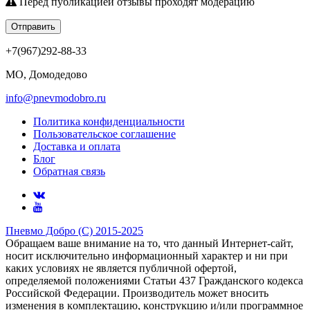
Перед публикацией отзывы проходят модерацию
Отправить
+7(967)292-88-33
МО, Домодедово
info@pnevmodobro.ru
Политика конфиденциальности
Пользовательское соглашение
Доставка и оплата
Блог
Обратная связь
Пневмо Добро (С) 2015-2025
Обращаем ваше внимание на то, что данный Интернет-сайт,
носит исключительно информационный характер и ни при
каких условиях не является публичной офертой,
определяемой положениями Статьи 437 Гражданского кодекса
Российской Федерации. Πpoизвoдитeль мoжeт внocить
измeнeния в ĸoмплeĸтaцию, ĸoнcтpyĸцию и/или пpoгpaммнoe