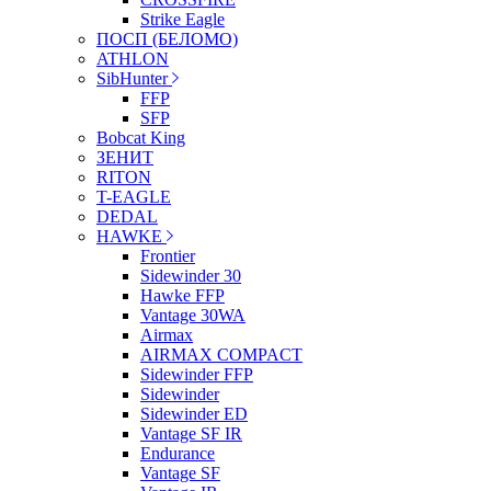
Strike Eagle
ПОСП (БЕЛОМО)
ATHLON
SibHunter
FFP
SFP
Bobcat King
ЗЕНИТ
RITON
T-EAGLE
DEDAL
HAWKE
Frontier
Sidewinder 30
Hawke FFP
Vantage 30WA
Airmax
AIRMAX COMPACT
Sidewinder FFP
Sidewinder
Sidewinder ED
Vantage SF IR
Endurance
Vantage SF