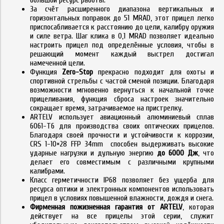
За счёт расширенного диапазона вертикальных и
горизонтальных поправок до 51 MRAD, этот прицел легко
приспосабливается к расстоянию до цели, калибру оружия
и силе ветра. Шаг клика в 0,1 MRAD позволяет идеально
настроить прицел под определённые условия, чтобы в
решающий момент каждый выстрел достигал
намеченной цели.
Функция
Zero-Stop
прекрасно подходит для охоты и
спортивной стрельбы с частой сменой позиции. Благодаря
возможности мгновенно вернуться к начальной точке
прицеливания, функция сброса настроек значительно
сокращает время, затрачиваемое на пристрелку.
ARTELV использует авиационный алюминиевый сплав
6061-T6 для производства своих оптических прицелов.
Благодаря своей прочности и устойчивости к коррозии,
CRS 1-10×28 FFP 34mm способен выдерживать высокие
ударные нагрузки и дульную энергию
до 6000 Дж
, что
делает его совместимым с различными крупными
калибрами.
Класс герметичности IP68 позволяет без ущерба для
ресурса оптики и электронных компонентов использовать
прицел в условиях повышенной влажности, дождя и снега.
Фирменная пожизненная гарантия от ARTELV
, которая
действует на все прицелы этой серии, служит