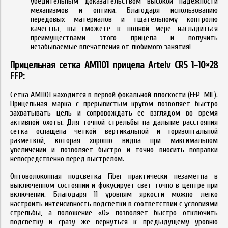
убедительным доказательством высокой надёжности
механизмов и оптики. Благодаря использованию
передовых материалов и тщательному контролю
качества, вы сможете в полной мере насладиться
преимуществами этого прицела и получить
незабываемые впечатления от любимого занятия!
Прицельная сетка
AM1101
прицела Artelv CRS 1-10×28
FFP:
Сетка AM1101 находится в первой фокальной плоскости (FFP-MIL).
Прицельная марка с прерывистым кругом позволяет быстро
захватывать цель и сопровождать ее взглядом во время
активной охоты. Для точной стрельбы на дальние расстояния
сетка оснащена четкой вертикальной и горизонтальной
разметкой, которая хорошо видна при максимальном
увеличении и позволяет быстро и точно вносить поправки
непосредственно перед выстрелом.
Оптоволоконная подсветка Fiber практически незаметна в
выключенном состоянии и фокусирует свет точно в центре при
включении. Благодаря 11 уровням яркости можно легко
настроить интенсивность подсветки в соответствии с условиями
стрельбы, а положение «0» позволяет быстро отключить
подсветку и сразу же вернуться к предыдущему уровню