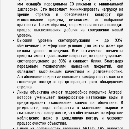
мм оснащён передовыми ED-линзами с минимальной
дисперсией. Это позволяет минимизировать нагрузку на
зрение стрелка и обеспечивает комфорт при
использовании прицела, независимо от выбранной
кратности. Таким образом, современная оптика выводит
процесс выслеживания добычи на совершенно новый
уровень.
Высокий уровень светопропускания – до 93%,
обеспечивает комфортные условия для охоты даже при
низком уровне освещения. Все оптические элементы
прицела имеют уникальное покрытие, которое улучшает
светопропускание до 93% и снижает блики. Благодаря
передовым технологиям нанесения покрытий, они
обладают высочайшим качеством и долговечностью.
Антибликовое покрытие повышает комфортность охоты в
солнечную погоду и предотвращает риск обнаружения
стрелка.
Линзы
объектива имеют гидрофобное покрытие Artrepel,
которое уменьшает поверхностное натяжение воды и
предотвращает скапливание капель на
объективе. В
результате, вода собирается в маленькие шарики и
скатывается с поверхности, что обеспечивает комфортное
наблюдение даже в дождливую погоду и ускоряет
процесс очистки
объектива.
Одной из особенностей загонника ARTELV CRS является