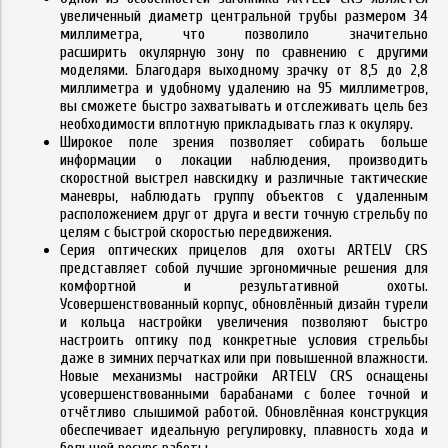
увеличенный диаметр центральной трубы размером 34
миллиметра, что позволило значительно
расширить
окулярную зону по сравнению с другими
моделями. Благодаря выходному зрачку от 8,5 до 2,8
миллиметра и удобному удалению на 95 миллиметров,
вы сможете быстро захватывать и отслеживать цель без
необходимости вплотную прикладывать глаз к
окуляру.
Широкое
поле зрения
позволяет собирать больше
информации о локации наблюдения, производить
скоростной выстрел навскидку и различные тактические
маневры, наблюдать группу объектов с удаленным
расположением друг от друга и вести точную стрельбу по
целям с быстрой скоростью передвижения.
Серия оптических прицелов для охоты ARTELV CRS
представляет собой лучшие эргономичные решения для
комфортной и результативной охоты.
Усовершенствованный корпус, обновлённый дизайн турели
и кольца настройки увеличения позволяют быстро
настроить оптику под конкретные условия стрельбы
даже в зимних перчатках или при повышенной влажности.
Новые механизмы настройки ARTELV CRS оснащены
усовершенствованными барабанами с более точной и
отчётливо слышимой работой. Обновлённая конструкция
обеспечивает идеальную регулировку, плавность хода и
большой ресурс работы.