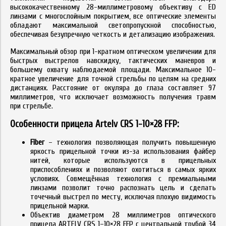
высококачественному 28-миллиметровому
объективу с ED
линзами с многослойным покрытием, все оптические элементы
обладают максимальной светопропускной способностью,
обеспечивая безупречную четкость и детализацию изображения.
Максимальный обзор при 1-кратном оптическом увеличении для
быстрых выстрелов навскидку, тактических маневров и
большему охвату наблюдаемой площади. Максимальное 10-
кратное увеличение для точной стрельбы по целям на средних
дистанциях. Расстояние от
окуляра до глаза составляет 97
миллиметров, что исключает возможность получения травм
при стрельбе.
Особенности прицела Artelv CRS 1-10×28 FFP:
Fiber
– технология позволяющая получить повышенную
яркость прицельной точки из-за использования файбер
нитей, которые используются в прицельных
приспособлениях и позволяют охотиться в самых ярких
условиях. Совмещённая технология с премиальными
линзами позволит точно распознать цель и сделать
точечный выстрел по месту, исключая плохую видимость
прицельной марки.
Объектив
диаметром 28 миллиметров оптического
прицела ARTELV CRS 1–10×28 FFP с центральной трубой 34