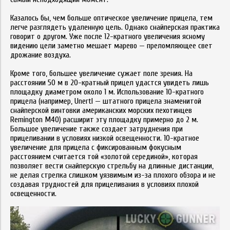
Казалось бы, чем больше оптическое увеличение прицела, тем
легче разглядеть удаленную цель. Однако снайперская практика
говорит о другом. Уже после 12-кратного увеличения ясному
видению цели заметно мешает марево — преломляющее свет
дрожание воздуха.
Кроме того, большее увеличение сужает поле зрения. На
расстоянии 50 м в 20-кратный прицел удастся увидеть лишь
площадку диаметром около 1 м. Использование 10-кратного
прицела (например, Unertl — штатного прицела знаменитой
снайперской винтовки американских морских пехотинцев
Remington M40) расширит эту площадку примерно до 2 м.
Большое увеличение также создает затруднения при
прицеливании в условиях низкой освещенности. 10-кратное
увеличение для прицела с фиксированным фокусным
расстоянием считается той «золотой серединой», которая
позволяет вести снайперскую стрельбу на длинные дистанции,
не делая стрелка слишком уязвимым из-за плохого обзора и не
создавая трудностей для прицеливания в условиях плохой
освещенности.