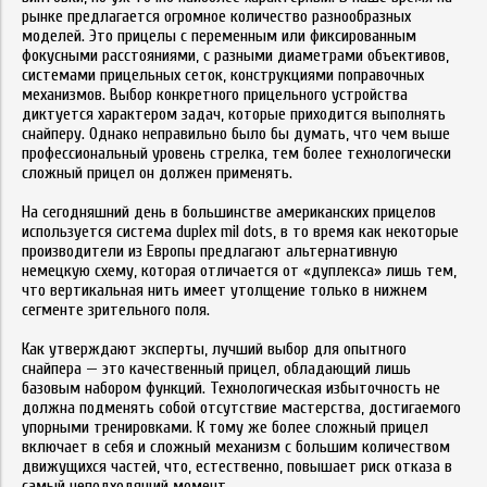
рынке предлагается огромное количество разнообразных
моделей. Это прицелы с переменным или фиксированным
фокусными расстояниями, с разными диаметрами объективов,
системами прицельных сеток, конструкциями поправочных
механизмов.
Выбор конкретного прицельного устройства
диктуется характером задач, которые приходится выполнять
снайперу. Однако неправильно было бы думать, что чем выше
профессиональный уровень стрелка, тем более технологически
сложный прицел он должен применять.
На сегодняшний день в большинстве американских прицелов
используется система duplex mil dots, в то время как некоторые
производители из Европы предлагают альтернативную
немецкую схему, которая отличается от «дуплекса» лишь тем,
что вертикальная нить имеет утолщение только в нижнем
сегменте зрительного поля.
Как утверждают эксперты, лучший выбор для опытного
снайпера — это качественный прицел, обладающий лишь
базовым набором функций. Технологическая избыточность не
должна подменять собой отсутствие мастерства, достигаемого
упорными тренировками. К тому же более сложный прицел
включает в себя и сложный механизм с большим количеством
движущихся частей, что, естественно, повышает риск отказа в
самый неподходящий момент.