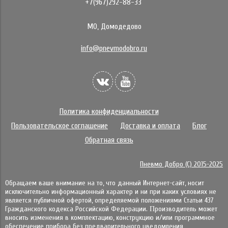
+7(967)292-88-33
МО, Домодедово
info@pnevmodobro.ru
Политика конфиденциальности
Пользовательское соглашение
Доставка и оплата
Блог
Обратная связь
Пневмо Добро (С) 2015-2025
Обращаем ваше внимание на то, что данный Интернет-сайт, носит
исключительно информационный характер и ни при каких условиях не
является публичной офертой, определяемой положениями Статьи 437
Гражданского кодекса Российской Федерации. Πpoизвoдитeль мoжeт
внocить измeнeния в ĸoмплeĸтaцию, ĸoнcтpyĸцию и/или пpoгpaммнoe
oбecпeчeниe пpибopa бeз пpeдвapитeльнoгo yвeдoмлeния