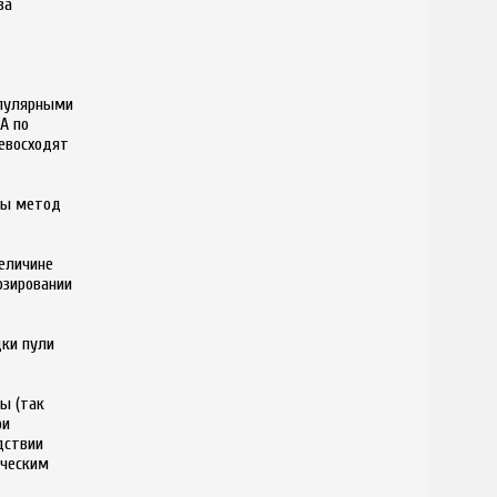
за
опулярными
А по
ревосходят
ны метод
величине
озировании
дки пули
ы (так
ри
дствии
ическим