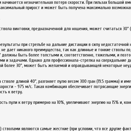
ки начинается незначительная потеря скорости. При гильзах большой вм
максимальный прирост и может быть получена максимально возможная
.
ствола винтовки, предназначенной для ношения, может считаться 30" (
езультаты при стрельбе на дальние дистанции в силу недостаточной 
 не дает никакого преимущества, так как длинные и тонкие стволы 
" должны быть более толстыми и, соответственно, тяжелыми, и поэто
ми и задачами. Однако для профессионала-стрелка на сверхдальние д
ной более 30", может быть желаемой и оправдывающей некоторые неу
а стволе длиной 40", разгоняет пулю весом 300 гран (19.5 грамма) и и
скорости - 975 м/с. Такая комбинация обеспечивает потрясающие энерг
сть к ветру.
ь пули к ветру примерно на 10%, увеличивают энергию на 15% и, кон
) стволами являются самые жесткие (при условии, что все другие фак