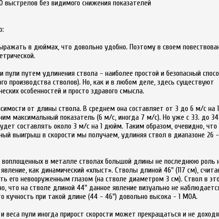
0 выстрелов без видимого снижения показателей
ю:
ыражать в дюймах, что довольно удобно. Поэтому в своем повествова
етрической.
и пули путем удлинения ствола - наиболее простой и безопасный спос
го производства стволов). Но, как и в любом деле, здесь существуют
еских особенностей и просто здравого смысла.
симости от длины ствола. В среднем она составляет от 3 до 6 м/с на 
учим максимальный показатель (6 м/с, иногда 7 м/с). Но уже с 33. до 34
удет составлять около 3 м/с на 1 дюйм. Таким образом, очевидно, что
ый выигрыш в скорости мы получаем, удлиняя ствол в диапазоне 26 -
на воплощенных в металле стволах большой длины не последнюю роль
явление, как динамический «хлыст». Стволы длиной 46" (117 см), счит
ь его невооруженным глазом (на стволе диаметром 3 см). Ствол в э
, что на стволе длиной 44" данное явление визуально не наблюдается
то кучность при такой длине (44 - 46") довольно высока - 1 МОА.
а и веса пули иногда прирост скорости может прекращаться и не доходя