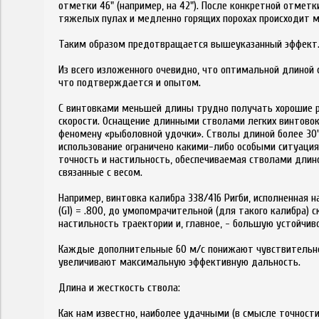
отметки 46" (например, на 42"). После конкретной отмет
тяжелых пулах и медленно горящих порохах происходит 
Таким образом предотвращается вышеуказанный эффект
Из всего изложенного очевидно, что оптимальной длиной 
что подтверждается и опытом.
С винтовками меньшей длины трудно получать хорошие р
скорости. Оснащение длинными стволами легких винтовок
феномену «рыболовной удочки». Стволы длиной более 30
использование ограничено какими-либо особыми ситуация
точность и настильность, обеспечиваемая стволами дли
связанные с весом.
Например, винтовка калибра 338/416 Ригби, исполненная н
(G1) = .800, до умопомрачительной (для такого калибра) 
настильность траектории и, главное, - большую устойчиво
Каждые дополнительные 60 м/с понижают чувствительност
увеличивают максимальную эффективную дальность.
Длина и жесткость ствола:
Как нам известно, наиболее удачными (в смысле точности