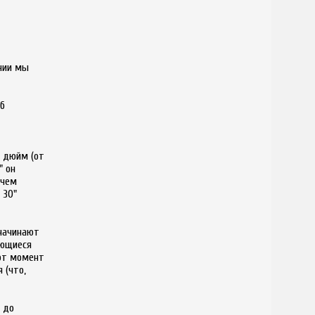
нии мы
об
1 дюйм (от
" он
 чем
 30"
 начинают
ающиеся
тот момент
 (что,
 до