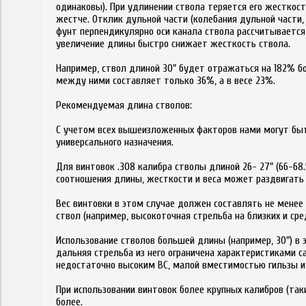
одинаковы). При удлинении ствола теряется его жесткос
жестче. Отклик дульной части (колебания дульной части,
фунт перпендикулярно оси канала ствола рассчитывается
увеличение длины быстро снижает жесткость ствола.
Например, ствол длиной 30" будет отражаться на 182% бо
между ними составляет только 36%, а в весе 23%.
Рекомендуемая длина стволов:
С учетом всех вышеизложенных факторов нами могут бы
универсального назначения.
Для винтовок .308 калибра стволы длиной 26- 27" (66-6
соотношения длины, жесткости и веса может раздвигать э
Вес винтовки в этом случае должен составлять не менее 
ствол (например, высокоточная стрельба на близких и сре
Использование стволов большей длины (например, 30") в э
дальняя стрельба из него ограничена характеристиками са
недостаточно высоким ВС, малой вместимостью гильзы и 
При использовании винтовок более крупных калибров (таки
более.