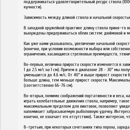
поддерживаться удовлетворительный ресурс ствола (100
кучности).
Зависимость между длиной ствола и начальной скорость
В западной оружейной практике длину ствола приня¬то в
вынуждены придерживаться обеих систем: дюймовой и м
Как уже нами указывалось, увеличение начальной скорост
(конечно, при условии возможности выбора или собственно
ограничения, касающиеся стрелковых преимуществ, технич
Во-первых, величина прироста скорости изменяется в зави
1 до 2.5 м/с на 1 см). Причем в диапазоне 28 - 30" мы пол
уменьшится до 4.6 м/с. От 40" и выше прирост скорости б
больше длина, тем меньше прирост скорости. Максимальн
(соответственно 66-76 см).
Во-вторых, помимо соображений портативности и веса, 
играть колебательные движения ствола, например, такое 
максимальным пределом для винтовок, позволяют увидет
напоминает забрасываемую рыболовную удочку. Интересно
конечно, не означает его отсутствия). Также интересно, ч
В-третьих, при некоторых сочетаниях типа пороха, заряд