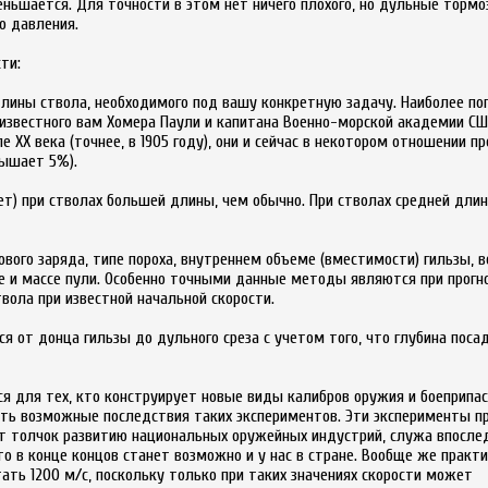
ньшается. Для точности в этом нет ничего плохого, но дульные тормо
о давления.
ти:
лины ствола, необходимого под вашу конкретную задачу. Наиболее п
звестного вам Хомера Паули и капитана Военно-морской академии СШ
XX века (точнее, в 1905 году), они и сейчас в некотором отношении п
вышает 5%).
т) при стволах большей длины, чем обычно. При стволах средней дли
вого заряда, типе пороха, внутреннем объеме (вместимости) гильзы, 
е и массе пули. Особенно точными данные методы являются при прогн
вола при известной начальной скорости.
я от донца гильзы до дульного среза с учетом того, что глубина поса
 для тех, кто конструирует новые виды калибров оружия и боеприпас
тать возможные последствия таких экспериментов. Эти эксперименты п
т толчок развитию национальных оружейных индустрий, служа впосле
то в конце концов станет возможно и у нас в стране. Вообще же практ
ать 1200 м/с, поскольку только при таких значениях скорости может