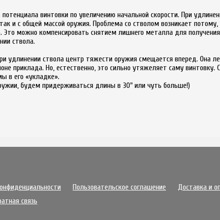
 потенциала винтовки по увеличению начальной скорости. При удлинен
так и с общей массой оружия. Проблема со стволом возникает потому, 
р. Это можно компенсировать снятием лишнего металла для получения
нии ствола.
ри удлинении ствола центр тяжести оружия смещается вперед. Она ле
оне приклада. Но, естественно, это сильно утяжеляет саму винтовку.
ы в его «укладке».
ружии, будем придерживаться длины в 30" или чуть больше!)
конфиденциальности
Пользовательское соглашение
Доставка и о
ратная связь