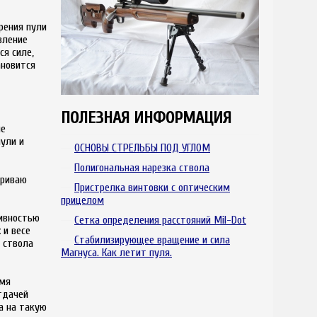
рения пули
вление
ся силе,
ановится
ПОЛЕЗНАЯ ИНФОРМАЦИЯ
ие
ули и
ОСНОВЫ СТРЕЛЬБЫ ПОД УГЛОМ
Полигональная нарезка ствола
триваю
Пристрелка винтoвки c oптичecким
пpицeлoм
тивностью
Сетка определения расстояний Mil-Dot
 и весе
Стабилизирующее вращение и сила
я ствола
Магнуса. Как летит пуля.
емя
тдачей
а на такую