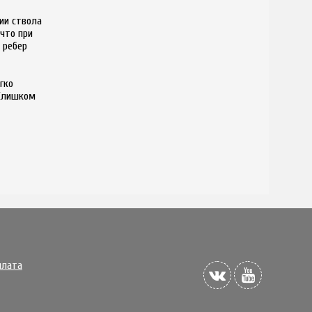
ии ствола
что при
 ребер
гко
 Слишком
плата