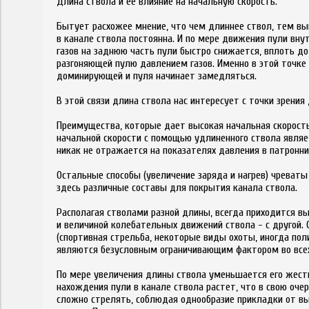
Длинa cтвола и ее влияниe нa нaчальную cкорость.
Бытует расхожее мнение, что чем длиннее ствол, тем выш
в канале ствола постоянна. И по мере движения пули вну
газов на заднюю часть пули быстро снижается, вплоть до
разгоняющей пулю давлением газов. Именно в этой точке 
доминирующей и пуля начинает замедляться.
В этой связи длина ствола нас интересует с точки зрени
Преимущества, которые дает высокая начальная скорость
начальной скорости с помощью удлиненного ствола являе
никак не отражается на показателях давления в патронни
Остальные способы (увеличение заряда и нагрев) чреват
здесь различные составы для покрытия канала ствола.
Располагая стволами разной длины, всегда приходится в
и величиной колебательных движений ствола - с другой. 
(спортивная стрельба, некоторые виды охоты, иногда поли
являются безусловным ограничивающим фактором во всех
По мере увеличения длины ствола уменьшается его жест
нахождения пули в канале ствола растет, что в свою оч
сложно стрелять, соблюдая однообразие прикладки от вы