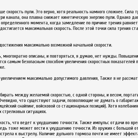
е скорость пули. Это верно, хотя реальность намного сложнее. Сила т
три канала, она плавна снижает кинетическую энергию пули.
Однако да
 определенного момента, когда замедление по причине трения равняет
достигается максимальная скорость. После этой точки сила трения ст
я достижения максимально возможной начальной скорости.
, многократно описаны, и повторяться, я думаю, нет нужды. Повышен
тся самым безопасным способом увеличения скоростных показателей п
ке.
ы увеличением максимально допустимого давления, Также я не рассма
ыбирать между желаемой скоростью, с одной стороны, и весом, порта
Очевидно, что существуют задачи, позволяющие не думать о габаритах
цейский снайпинг, войсковой со стационарных позиций). Хотя колебани
 стрелковых ситуациях.
кость, что ведет к ухудшению точности. Также импульс отдачи во вр
ередь тоже может вести к ухудшению точности. Из оружия с большой о
стрела к выстрелу. Наличие дульного тормоза почти не имеет эффект