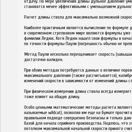
отдачу. По мере увеличения длины дульное давление уме
становятся менее эффективными с уменьшением дульног
Расчет длины ствола для максимально возможной скорос
Наиболее практичным является вычисление по формуле д
в современном стрелковом мире являются формулы уже и
фамилии Ледюк. Хотя Ледюк нашел свои формулы в начале 
по точности формулы Паули (погрешность обычно не пре
Метод Паули несколько переоценивает скорость (завышае
достаточно валиден.
При обоих методах потребуются данные о величине порохо
максимального давления (также рассчитывается), калибр
изменений скорости в зависимости от изменений длины ст
При физическом измерении длина ствола всегда измеряетс
тоже влияет на общую длину.
Особо ценными математические методы расчета являются
называемые wildcat), позволяя им еще на бумаге просчи
правильном подходе совершенно безопасны и только даю
базой для начала серийного производства. Надеюсь, что э
потолком максимальной начальной скорости принято счит