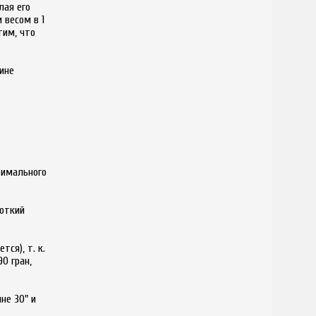
лая его
 весом в 1
тим, что
ине
тимального
роткий
ся), т. к.
0 гран,
не 30" и