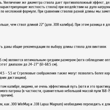
ть. Увеличение же диаметра ствола дает противоположный эффект, де
 характеризующие жесткость ствола) при воздействии на дуло нагрузки
 по несложной формуле. При сравнении стволов разной длины мы заме
льше, чем ствол длиной 22" (для .308 калибра). При этом разница в дл
ть даны общие рекомендации по выбору длины ствола для винтовок
8.5 см) являются оптимальным средним размером (хотя соблюдение оп
тот диапазон до 24-27" (61-68.5 см).
4.5 - 5.5 кг Стрелковые соображения также могут позволять более ко
дних дистанциях).
том калибре, видимо, не очень эффективный путь (хотя и это практикует
мого патрона (в частности, сравнительно небольшой массой пули 168-19
прочим).
х, как .300 WinMag и .338 Lapua Magnum) необходимо переходить к дли