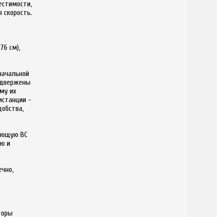
естимости,
 скорость.
76 см),
начальной
подвержены
му их
истанции -
добства,
меющую ВС
ию и
ечно,
торы