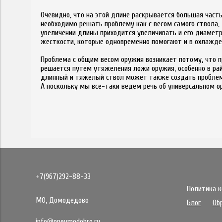
Очевидно, что на этой длине раскрывается большая часть
необходимо решать проблему как с весом самого ствола, 
увеличении длины приходится увеличивать и его диамет
жесткости, которые одновременно помогают и в охлажде
Проблема с общим весом оружия возникает потому, что п
решается путем утяжеления ложи оружия, особенно в рай
длинный и тяжелый ствол может также создать проблем
А поскольку мы все-таки ведем речь об универсальном о
+7(967)292-88-33
Политика 
МО, Домодедово
Блог
Об
info@pnevmodobro.ru