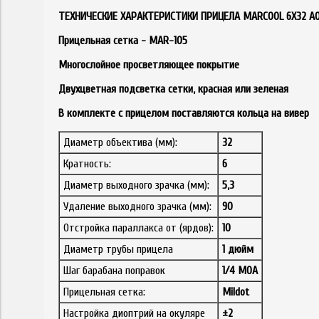
ТЕХНИЧЕСКИЕ ХАРАКТЕРИСТИКИ ПРИЦЕЛА MARCOOL 6X32 AO
Прицельная сетка - MAR-105
Многослойное просветляющее покрытие
Двухцветная подсветка сетки, красная или зеленая
В комплекте с прицелом поставляются кольца на вивер
Диаметр объектива (мм):
32
Кратность:
6
Диаметр выходного зрачка (мм):
5,3
Удаление выходного зрачка (мм):
90
Отстройка параллакса от (ярдов):
10
Диаметр трубы прицела
1 дюйм
Шаг барабана поправок
1/4 MОА
Прицельная сетка:
Mildot
Настройка диоптрий на окуляре
±2