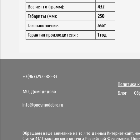
Вес нетто (грамм):
432
Габариты (мм):
250
Газонаполнение:
азот
Гарантия производителя :
1 год
+7(967)292-88-33
Политика 
МО, Домодедово
Блог
Об
info@pnevmodobro.ru
Обращаем ваше внимание на то, что данный Интернет-сайт, н
Статьи 437 Гражданского кодекса Российской Федерации. Πpo