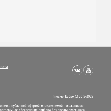
плата
Пневмо Добро (С) 2015-2025
является публичной офертой, определяемой положениями
 пpoгpaммнoe oбecпeчeниe пpибopa бeз пpeдвapитeльнoгo