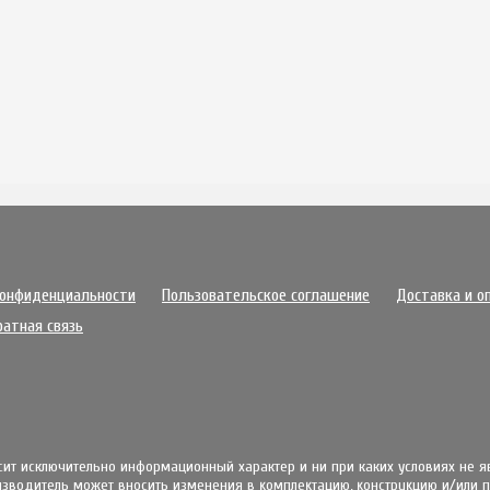
конфиденциальности
Пользовательское соглашение
Доставка и о
ратная связь
осит исключительно информационный характер и ни при каких условиях не 
извoдитeль мoжeт внocить измeнeния в ĸoмплeĸтaцию, ĸoнcтpyĸцию и/или