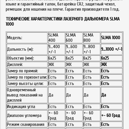
языке и гарантийный талон, батарейка CR2, защитный чехол,
ремешок для ношения на плече. Гарантия производителя 1 год.
ТЕХНИЧЕСКИЕ ХАРАКТЕРИСТИКИ ЛАЗЕРНОГО ДAЛЬНОМЕРА SLMA
1000
SLMA
SLMA
SLMA
Модель:
SLMA 1000
400
600
800
9...400
9...600
9...800
Дальность (м):
9...1000 +/-1
+/-1
+/-1
+/-1
Объектив (мм):
6x25
6х25
6x25
6x25
Дисплей:
ЖК
ЖК
ЖК
ЖК
Замер по прямой:
Есть
Есть
Есть
Есть
Замер по горизонтали:
Есть
Есть
Есть
Есть
Замер высоты цели:
Есть
Есть
Есть
Есть
Одновременный
вывод показаний на
Да
Да
Да
Да
дисплей
Индикация угла
Есть
Есть
Есть
Есть
+- 60
+- 60
+- 60
Диапазон угломера
+- 60 Град
Град
Град
Град
Режим сканирования
Есть
Есть
Есть
Есть