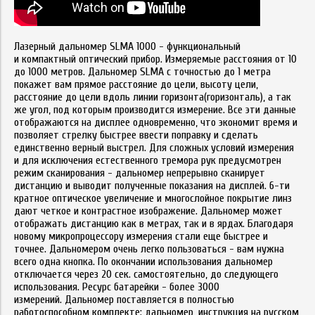
Лазерный дальномер SLMA 1000 - функциональный
и компактный оптический прибор. Измеряемые расстояния от 10
до 1000 метров. Дальномер SLMA с точностью до 1 метра
покажет вам прямое расстояние до цели, высоту цели,
расстояние до цели вдоль линии горизонта(горизонталь), а так
же угол, под которым производится измерение. Все эти данные
отображаются на дисплее одновременно, что экономит время и
позволяет стрелку быстрее ввести поправку и сделать
единственно верный выстрел. Для сложных условий измерения
и для исключения естественного тремора рук предусмотрен
режим сканирования - дальномер непрерывно сканирует
дистанцию и выводит полученные показания на дисплей. 6-ти
кратное оптическое увеличение и многослойное покрытие линз
дают четкое и контрастное изображение. Дальномер может
отображать дистанцию как в метрах, так и в ярдах. Благодаря
новому микропроцессору измерения стали еще быстрее и
точнее. Дальномером очень легко пользоваться - вам нужна
всего одна кнопка. По окончании использования дальномер
отключается через 20 сек. самостоятельно, до следующего
использования. Ресурс батарейки - более 3000
измерений. Дальномер поставляется в полностью
работоспособном комплекте: дальномер, инструкция на русском