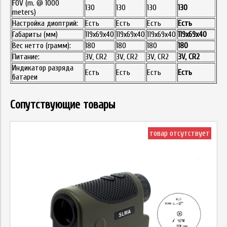
FOV (m. @ 1000
130
130
130
130
meters)
Настройка диоптрий:
Есть
Есть
Есть
Есть
Габариты (мм)
119x69x40
119х69х40
119x69x40
119x69x40
Вес нетто (грамм):
180
180
180
180
Питание:
3V, CR2
3V, CR2
3V, CR2
3V, CR2
Индикатор разряда
Есть
Есть
Есть
Есть
батареи
Сопутствующие товары
товар отсутствует