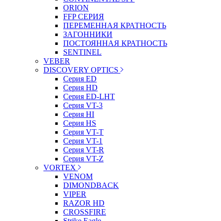
ORION
FFP СЕРИЯ
ПЕРЕМЕННАЯ КРАТНОСТЬ
ЗАГОННИКИ
ПОСТОЯННАЯ КРАТНОСТЬ
SENTINEL
VEBER
DISCOVERY OPTICS
Серия ED
Серия HD
Серия ED-LHT
Серия VT-3
Серия HI
Серия HS
Серия VT-T
Серия VT-1
Серия VT-R
Серия VT-Z
VORTEX
VENOM
DIMONDBACK
VIPER
RAZOR HD
CROSSFIRE
Strike Eagle