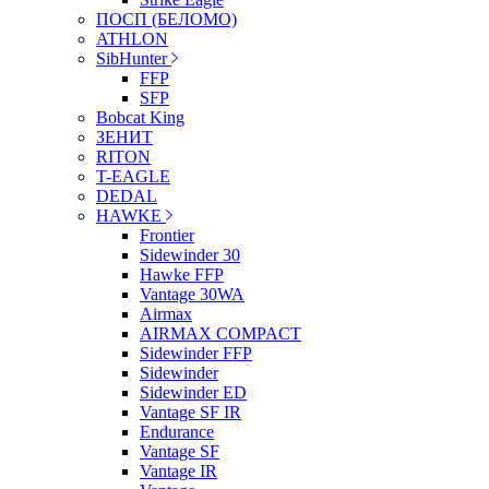
ПОСП (БЕЛОМО)
ATHLON
SibHunter
FFP
SFP
Bobcat King
ЗЕНИТ
RITON
T-EAGLE
DEDAL
HAWKE
Frontier
Sidewinder 30
Hawke FFP
Vantage 30WA
Airmax
AIRMAX COMPACT
Sidewinder FFP
Sidewinder
Sidewinder ED
Vantage SF IR
Endurance
Vantage SF
Vantage IR