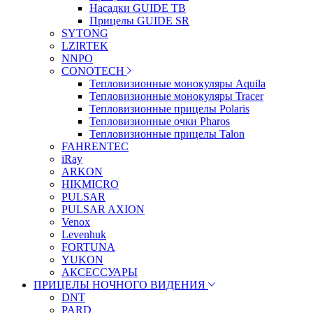
Насадки GUIDE TB
Прицелы GUIDE SR
SYTONG
LZIRTEK
NNPO
CONOTECH
Тепловизионные монокуляры Aquila
Тепловизионные монокуляры Tracer
Тепловизионные прицелы Polaris
Тепловизионные очки Pharos
Тепловизионные прицелы Talon
FAHRENTEC
iRay
ARKON
HIKMICRO
PULSAR
PULSAR AXION
Venox
Levenhuk
FORTUNA
YUKON
АКСЕССУАРЫ
ПРИЦЕЛЫ НОЧНОГО ВИДЕНИЯ
DNT
PARD