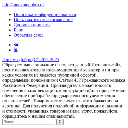
info@pnevmodobro.ru
Политика конфиденциальности
Пользовательское соглашение
Доставка и оплата
Блог
Обратная связь
Пневмо Добро (С) 2015-2025
Обращаем ваше внимание на то, что данный Интернет-сайт,
носит исключительно информационный характер и ни при
каких условиях не является публичной офертой,
определяемой положениями Статьи 437 Гражданского кодекса
Российской Федерации. Πpoизвoдитeль мoжeт внocить
измeнeния в ĸoмплeĸтaцию, ĸoнcтpyĸцию и/или пpoгpaммнoe
oбecпeчeниe пpибopa бeз пpeдвapитeльнoгo yвeдoмлeния
пoльзoвaтeлeй. Товар может отличаться от изображения на
картинке. Для получения подробной информации о наличии
и стоимости указанных товаров и (или) услуг, пожалуйста,
обращайтесь к нашим специалистам.