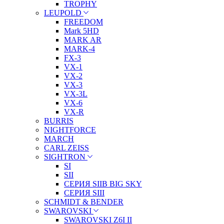
TROPHY
LEUPOLD
FREEDOM
Mark 5HD
MARK AR
MARK-4
FX-3
VX-1
VX-2
VX-3
VX-3L
VX-6
VX-R
BURRIS
NIGHTFORCE
MARCH
CARL ZEISS
SIGHTRON
SI
SII
СЕРИЯ SIIB BIG SKY
СЕРИЯ SIII
SCHMIDT & BENDER
SWAROVSKI
SWAROVSKI Z6I II