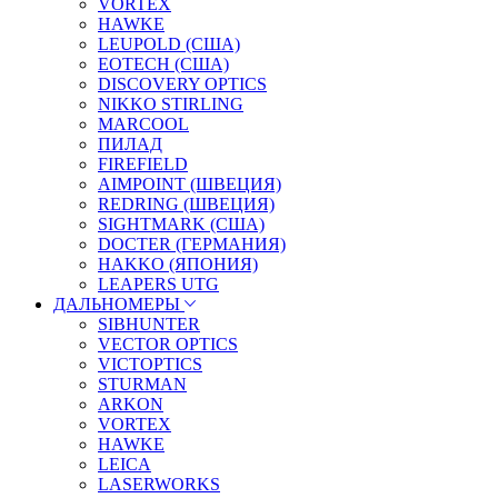
VORTEX
HAWKE
LEUPOLD (США)
EOTECH (США)
DISCOVERY OPTICS
NIKKO STIRLING
MARCOOL
ПИЛАД
FIREFIELD
AIMPOINT (ШВЕЦИЯ)
REDRING (ШВЕЦИЯ)
SIGHTMARK (США)
DOCTER (ГЕРМАНИЯ)
HAKKO (ЯПОНИЯ)
LEAPERS UTG
ДАЛЬНОМЕРЫ
SIBHUNTER
VECTOR OPTICS
VICTOPTICS
STURMAN
ARKON
VORTEX
HAWKE
LEICA
LASERWORKS