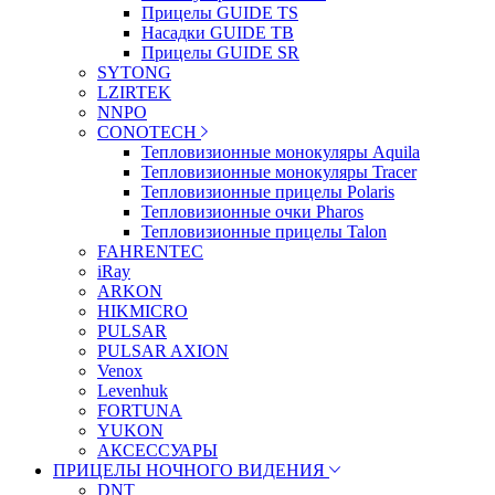
Прицелы GUIDE TS
Насадки GUIDE TB
Прицелы GUIDE SR
SYTONG
LZIRTEK
NNPO
CONOTECH
Тепловизионные монокуляры Aquila
Тепловизионные монокуляры Tracer
Тепловизионные прицелы Polaris
Тепловизионные очки Pharos
Тепловизионные прицелы Talon
FAHRENTEC
iRay
ARKON
HIKMICRO
PULSAR
PULSAR AXION
Venox
Levenhuk
FORTUNA
YUKON
АКСЕССУАРЫ
ПРИЦЕЛЫ НОЧНОГО ВИДЕНИЯ
DNT