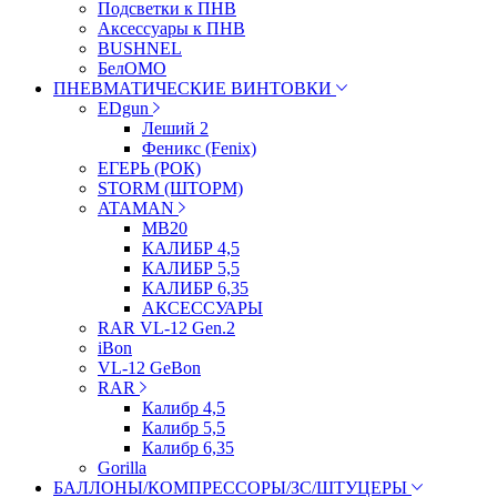
Подсветки к ПНВ
Аксессуары к ПНВ
BUSHNEL
БелОМО
ПНЕВМАТИЧЕСКИЕ ВИНТОВКИ
EDgun
Леший 2
Феникс (Fenix)
ЕГЕРЬ (РОК)
STORM (ШТОРМ)
ATAMAN
МВ20
КАЛИБР 4,5
КАЛИБР 5,5
КАЛИБР 6,35
АКСЕССУАРЫ
RAR VL-12 Gen.2
iBon
VL-12 GeBon
RAR
Калибр 4,5
Калибр 5,5
Калибр 6,35
Gorilla
БАЛЛОНЫ/КОМПРЕССОРЫ/ЗС/ШТУЦЕРЫ