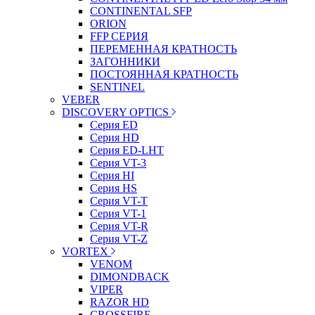
CONTINENTAL SFP
ORION
FFP СЕРИЯ
ПЕРЕМЕННАЯ КРАТНОСТЬ
ЗАГОННИКИ
ПОСТОЯННАЯ КРАТНОСТЬ
SENTINEL
VEBER
DISCOVERY OPTICS
Серия ED
Серия HD
Серия ED-LHT
Серия VT-3
Серия HI
Серия HS
Серия VT-T
Серия VT-1
Серия VT-R
Серия VT-Z
VORTEX
VENOM
DIMONDBACK
VIPER
RAZOR HD
CROSSFIRE