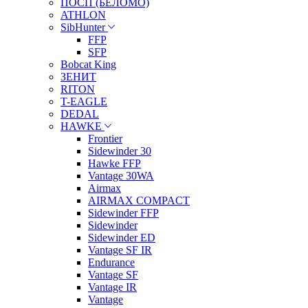
ПОСП (БЕЛОМО)
ATHLON
SibHunter
FFP
SFP
Bobcat King
ЗЕНИТ
RITON
T-EAGLE
DEDAL
HAWKE
Frontier
Sidewinder 30
Hawke FFP
Vantage 30WA
Airmax
AIRMAX COMPACT
Sidewinder FFP
Sidewinder
Sidewinder ED
Vantage SF IR
Endurance
Vantage SF
Vantage IR
Vantage