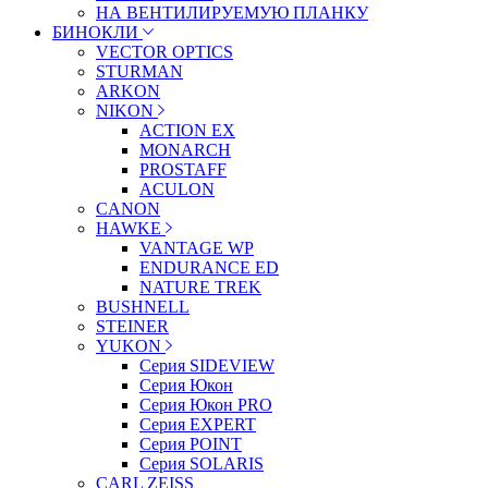
НА ВЕНТИЛИРУЕМУЮ ПЛАНКУ
БИНОКЛИ
VECTOR OPTICS
STURMAN
ARKON
NIKON
ACTION EX
MONARCH
PROSTAFF
ACULON
CANON
HAWKE
VANTAGE WP
ENDURANCE ED
NATURE TREK
BUSHNELL
STEINER
YUKON
Серия SIDEVIEW
Серия Юкон
Серия Юкон PRO
Серия EXPERT
Серия POINT
Серия SOLARIS
CARL ZEISS