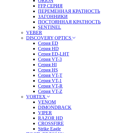
ORION
FFP СЕРИЯ
ПЕРЕМЕННАЯ КРАТНОСТЬ
ЗАГОННИКИ
ПОСТОЯННАЯ КРАТНОСТЬ
SENTINEL
VEBER
DISCOVERY OPTICS
Серия ED
Серия HD
Серия ED-LHT
Серия VT-3
Серия HI
Серия HS
Серия VT-T
Серия VT-1
Серия VT-R
Серия VT-Z
VORTEX
VENOM
DIMONDBACK
VIPER
RAZOR HD
CROSSFIRE
Strike Eagle