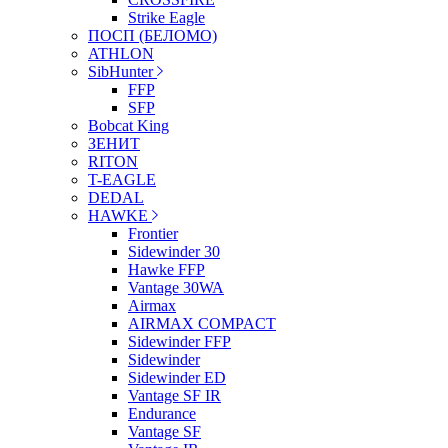
Strike Eagle
ПОСП (БЕЛОМО)
ATHLON
SibHunter
FFP
SFP
Bobcat King
ЗЕНИТ
RITON
T-EAGLE
DEDAL
HAWKE
Frontier
Sidewinder 30
Hawke FFP
Vantage 30WA
Airmax
AIRMAX COMPACT
Sidewinder FFP
Sidewinder
Sidewinder ED
Vantage SF IR
Endurance
Vantage SF