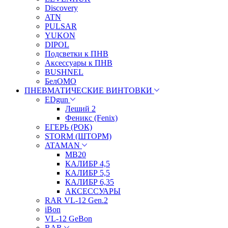
Discovery
ATN
PULSAR
YUKON
DIPOL
Подсветки к ПНВ
Аксессуары к ПНВ
BUSHNEL
БелОМО
ПНЕВМАТИЧЕСКИЕ ВИНТОВКИ
EDgun
Леший 2
Феникс (Fenix)
ЕГЕРЬ (РОК)
STORM (ШТОРМ)
ATAMAN
МВ20
КАЛИБР 4,5
КАЛИБР 5,5
КАЛИБР 6,35
АКСЕССУАРЫ
RAR VL-12 Gen.2
iBon
VL-12 GeBon
RAR