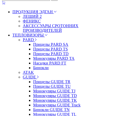
ПРОДУКЦИЯ ЭДГАН
ЛЕШИЙ 2
ФЕНИКС
АКСЕССУАРЫ СРОТОННИХ
ПРОИЗВОДИТЕЛЕЙ
ТЕПЛОВИЗОРЫ
PARD
Прицелы PARD SA
Прицелы PARD TS
Прицелы PARD TD
Монокуляры PARD TA
Насадки PARD FT
Бинокли
ATAK
GUIDE
Прицелы GUIDE TR
Прицелы GUIDE TU
Монокуляры GUIDE TJ
Монокуляры GUIDE TD
Монокуляры GUIDE TK
Монокуляры GUIDE Track
Бинокли GUIDE TN
Монокуляры GUIDE TL