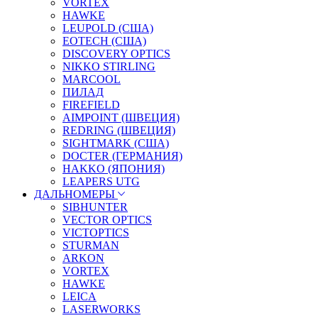
VORTEX
HAWKE
LEUPOLD (США)
EOTECH (США)
DISCOVERY OPTICS
NIKKO STIRLING
MARCOOL
ПИЛАД
FIREFIELD
AIMPOINT (ШВЕЦИЯ)
REDRING (ШВЕЦИЯ)
SIGHTMARK (США)
DOCTER (ГЕРМАНИЯ)
HAKKO (ЯПОНИЯ)
LEAPERS UTG
ДАЛЬНОМЕРЫ
SIBHUNTER
VECTOR OPTICS
VICTOPTICS
STURMAN
ARKON
VORTEX
HAWKE
LEICA
LASERWORKS