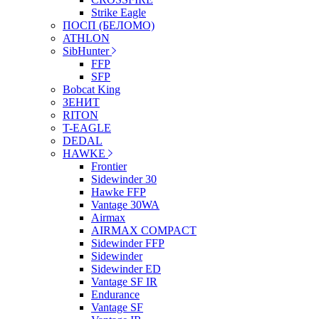
Strike Eagle
ПОСП (БЕЛОМО)
ATHLON
SibHunter
FFP
SFP
Bobcat King
ЗЕНИТ
RITON
T-EAGLE
DEDAL
HAWKE
Frontier
Sidewinder 30
Hawke FFP
Vantage 30WA
Airmax
AIRMAX COMPACT
Sidewinder FFP
Sidewinder
Sidewinder ED
Vantage SF IR
Endurance
Vantage SF