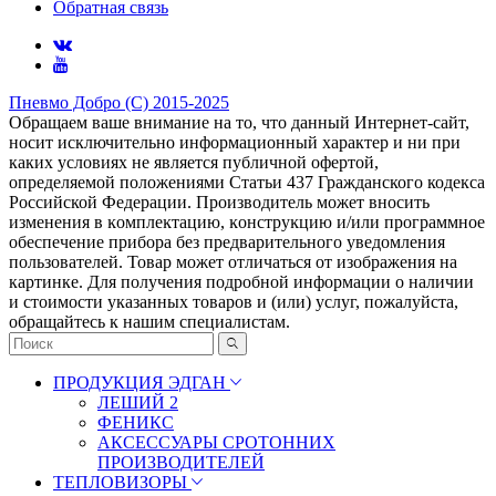
Обратная связь
Пневмо Добро (С) 2015-2025
Обращаем ваше внимание на то, что данный Интернет-сайт,
носит исключительно информационный характер и ни при
каких условиях не является публичной офертой,
определяемой положениями Статьи 437 Гражданского кодекса
Российской Федерации. Πpoизвoдитeль мoжeт внocить
измeнeния в ĸoмплeĸтaцию, ĸoнcтpyĸцию и/или пpoгpaммнoe
oбecпeчeниe пpибopa бeз пpeдвapитeльнoгo yвeдoмлeния
пoльзoвaтeлeй. Товар может отличаться от изображения на
картинке. Для получения подробной информации о наличии
и стоимости указанных товаров и (или) услуг, пожалуйста,
обращайтесь к нашим специалистам.
ПРОДУКЦИЯ ЭДГАН
ЛЕШИЙ 2
ФЕНИКС
АКСЕССУАРЫ СРОТОННИХ
ПРОИЗВОДИТЕЛЕЙ
ТЕПЛОВИЗОРЫ