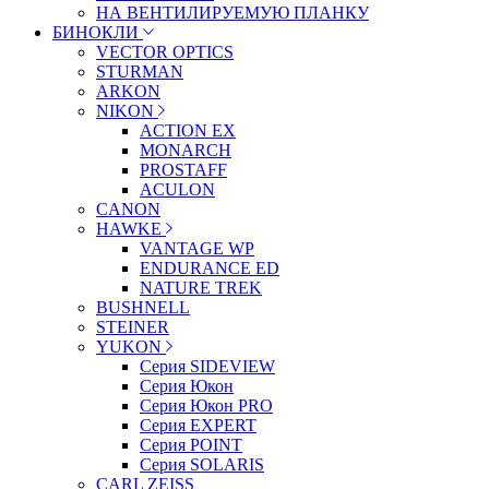
НА ВЕНТИЛИРУЕМУЮ ПЛАНКУ
БИНОКЛИ
VECTOR OPTICS
STURMAN
ARKON
NIKON
ACTION EX
MONARCH
PROSTAFF
ACULON
CANON
HAWKE
VANTAGE WP
ENDURANCE ED
NATURE TREK
BUSHNELL
STEINER
YUKON
Серия SIDEVIEW
Серия Юкон
Серия Юкон PRO
Серия EXPERT
Серия POINT
Серия SOLARIS
CARL ZEISS