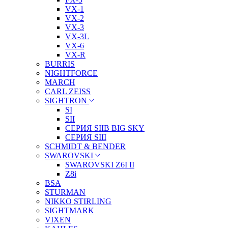
VX-1
VX-2
VX-3
VX-3L
VX-6
VX-R
BURRIS
NIGHTFORCE
MARCH
CARL ZEISS
SIGHTRON
SI
SII
СЕРИЯ SIIB BIG SKY
СЕРИЯ SIII
SCHMIDT & BENDER
SWAROVSKI
SWAROVSKI Z6I II
Z8i
BSA
STURMAN
NIKKO STIRLING
SIGHTMARK
VIXEN