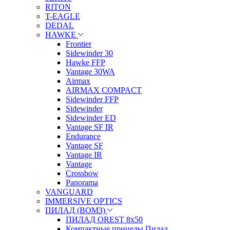
RITON
T-EAGLE
DEDAL
HAWKE
Frontier
Sidewinder 30
Hawke FFP
Vantage 30WA
Airmax
AIRMAX COMPACT
Sidewinder FFP
Sidewinder
Sidewinder ED
Vantage SF IR
Endurance
Vantage SF
Vantage IR
Vantage
Crossbow
Panorama
VANGUARD
IMMERSIVE OPTICS
ПИЛАД (ВОМЗ)
ПИЛАД OREST 8х50
Компактные прицелы Пилад