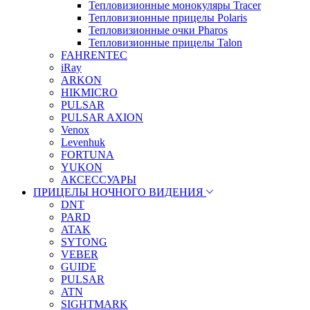
Тепловизионные монокуляры Tracer
Тепловизионные прицелы Polaris
Тепловизионные очки Pharos
Тепловизионные прицелы Talon
FAHRENTEC
iRay
ARKON
HIKMICRO
PULSAR
PULSAR AXION
Venox
Levenhuk
FORTUNA
YUKON
АКСЕССУАРЫ
ПРИЦЕЛЫ НОЧНОГО ВИДЕНИЯ
DNT
PARD
ATAK
SYTONG
VEBER
GUIDE
PULSAR
ATN
SIGHTMARK