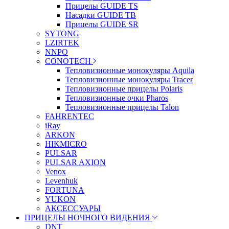
Прицелы GUIDE TS
Насадки GUIDE TB
Прицелы GUIDE SR
SYTONG
LZIRTEK
NNPO
CONOTECH
Тепловизионные монокуляры Aquila
Тепловизионные монокуляры Tracer
Тепловизионные прицелы Polaris
Тепловизионные очки Pharos
Тепловизионные прицелы Talon
FAHRENTEC
iRay
ARKON
HIKMICRO
PULSAR
PULSAR AXION
Venox
Levenhuk
FORTUNA
YUKON
АКСЕССУАРЫ
ПРИЦЕЛЫ НОЧНОГО ВИДЕНИЯ
DNT