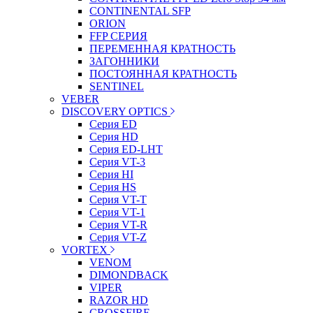
CONTINENTAL SFP
ORION
FFP СЕРИЯ
ПЕРЕМЕННАЯ КРАТНОСТЬ
ЗАГОННИКИ
ПОСТОЯННАЯ КРАТНОСТЬ
SENTINEL
VEBER
DISCOVERY OPTICS
Серия ED
Серия HD
Серия ED-LHT
Серия VT-3
Серия HI
Серия HS
Серия VT-T
Серия VT-1
Серия VT-R
Серия VT-Z
VORTEX
VENOM
DIMONDBACK
VIPER
RAZOR HD
CROSSFIRE