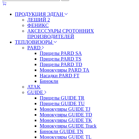
ПРОДУКЦИЯ ЭДГАН
ЛЕШИЙ 2
ФЕНИКС
АКСЕССУАРЫ СРОТОННИХ
ПРОИЗВОДИТЕЛЕЙ
ТЕПЛОВИЗОРЫ
PARD
Прицелы PARD SA
Прицелы PARD TS
Прицелы PARD TD
Монокуляры PARD TA
Насадки PARD FT
Бинокли
ATAK
GUIDE
Прицелы GUIDE TR
Прицелы GUIDE TU
Монокуляры GUIDE TJ
Монокуляры GUIDE TD
Монокуляры GUIDE TK
Монокуляры GUIDE Track
Бинокли GUIDE TN
Монокуляры GUIDE TL