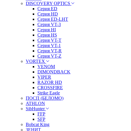
DISCOVERY OPTICS
Серия ED
Серия HD
Серия ED-LHT
Серия VT-3
Серия HI
Серия HS
Серия VT-T
Серия VT-1
Серия VT-R
Серия VT-Z
VORTEX
VENOM
DIMONDBACK
VIPER
RAZOR HD
CROSSFIRE
Strike Eagle
ПОСП (БЕЛОМО)
ATHLON
SibHunter
FFP
SFP
Bobcat King
ЗЕНИТ