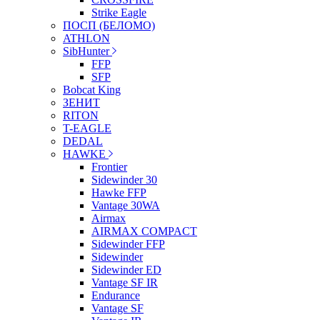
Strike Eagle
ПОСП (БЕЛОМО)
ATHLON
SibHunter
FFP
SFP
Bobcat King
ЗЕНИТ
RITON
T-EAGLE
DEDAL
HAWKE
Frontier
Sidewinder 30
Hawke FFP
Vantage 30WA
Airmax
AIRMAX COMPACT
Sidewinder FFP
Sidewinder
Sidewinder ED
Vantage SF IR
Endurance
Vantage SF