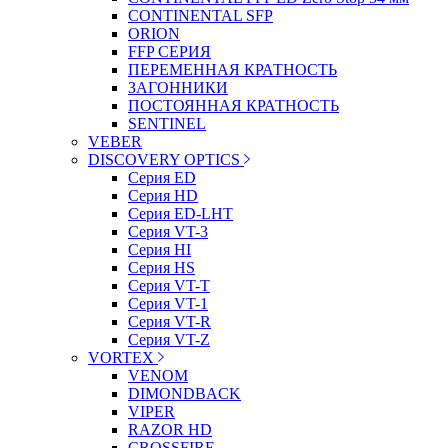
CONTINENTAL SFP
ORION
FFP СЕРИЯ
ПЕРЕМЕННАЯ КРАТНОСТЬ
ЗАГОННИКИ
ПОСТОЯННАЯ КРАТНОСТЬ
SENTINEL
VEBER
DISCOVERY OPTICS
Серия ED
Серия HD
Серия ED-LHT
Серия VT-3
Серия HI
Серия HS
Серия VT-T
Серия VT-1
Серия VT-R
Серия VT-Z
VORTEX
VENOM
DIMONDBACK
VIPER
RAZOR HD
CROSSFIRE