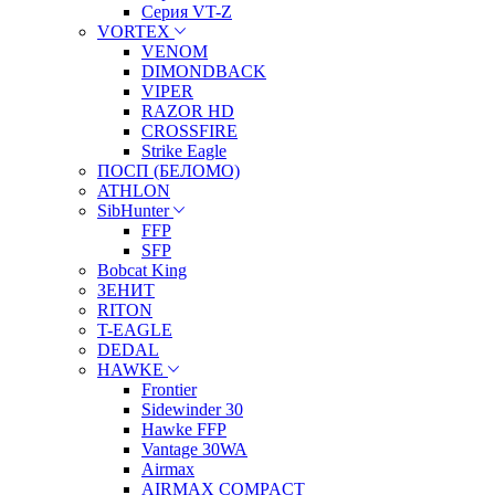
Серия VT-Z
VORTEX
VENOM
DIMONDBACK
VIPER
RAZOR HD
CROSSFIRE
Strike Eagle
ПОСП (БЕЛОМО)
ATHLON
SibHunter
FFP
SFP
Bobcat King
ЗЕНИТ
RITON
T-EAGLE
DEDAL
HAWKE
Frontier
Sidewinder 30
Hawke FFP
Vantage 30WA
Airmax
AIRMAX COMPACT