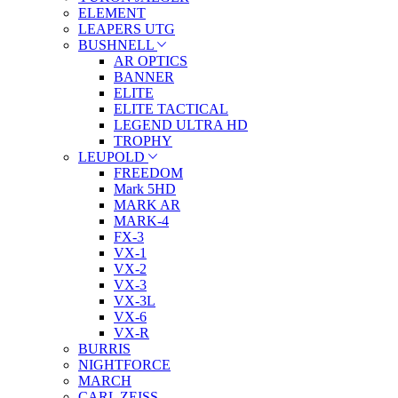
ELEMENT
LEAPERS UTG
BUSHNELL
AR OPTICS
BANNER
ELITE
ELITE TACTICAL
LEGEND ULTRA HD
TROPHY
LEUPOLD
FREEDOM
Mark 5HD
MARK AR
MARK-4
FX-3
VX-1
VX-2
VX-3
VX-3L
VX-6
VX-R
BURRIS
NIGHTFORCE
MARCH
CARL ZEISS