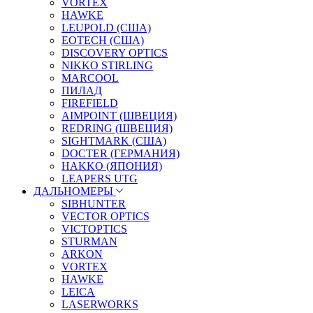
VORTEX
HAWKE
LEUPOLD (США)
EOTECH (США)
DISCOVERY OPTICS
NIKKO STIRLING
MARCOOL
ПИЛАД
FIREFIELD
AIMPOINT (ШВЕЦИЯ)
REDRING (ШВЕЦИЯ)
SIGHTMARK (США)
DOCTER (ГЕРМАНИЯ)
HAKKO (ЯПОНИЯ)
LEAPERS UTG
ДАЛЬНОМЕРЫ
SIBHUNTER
VECTOR OPTICS
VICTOPTICS
STURMAN
ARKON
VORTEX
HAWKE
LEICA
LASERWORKS