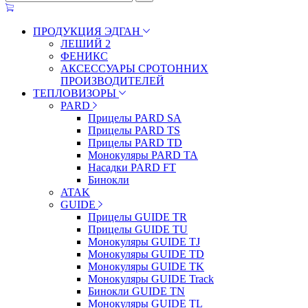
ПРОДУКЦИЯ ЭДГАН
ЛЕШИЙ 2
ФЕНИКС
АКСЕССУАРЫ СРОТОННИХ
ПРОИЗВОДИТЕЛЕЙ
ТЕПЛОВИЗОРЫ
PARD
Прицелы PARD SA
Прицелы PARD TS
Прицелы PARD TD
Монокуляры PARD TA
Насадки PARD FT
Бинокли
ATAK
GUIDE
Прицелы GUIDE TR
Прицелы GUIDE TU
Монокуляры GUIDE TJ
Монокуляры GUIDE TD
Монокуляры GUIDE TK
Монокуляры GUIDE Track
Бинокли GUIDE TN
Монокуляры GUIDE TL