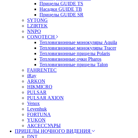
Прицелы GUIDE TS
Насадки GUIDE TB
Прицелы GUIDE SR
SYTONG
LZIRTEK
NNPO
CONOTECH
Тепловизионные монокуляры Aquila
Тепловизионные монокуляры Tracer
Тепловизионные прицелы Polaris
Тепловизионные очки Pharos
Тепловизионные прицелы Talon
FAHRENTEC
iRay
ARKON
HIKMICRO
PULSAR
PULSAR AXION
Venox
Levenhuk
FORTUNA
YUKON
АКСЕССУАРЫ
ПРИЦЕЛЫ НОЧНОГО ВИДЕНИЯ
DNT