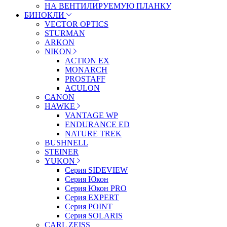
НА ВЕНТИЛИРУЕМУЮ ПЛАНКУ
БИНОКЛИ
VECTOR OPTICS
STURMAN
ARKON
NIKON
ACTION EX
MONARCH
PROSTAFF
ACULON
CANON
HAWKE
VANTAGE WP
ENDURANCE ED
NATURE TREK
BUSHNELL
STEINER
YUKON
Серия SIDEVIEW
Серия Юкон
Серия Юкон PRO
Серия EXPERT
Серия POINT
Серия SOLARIS
CARL ZEISS