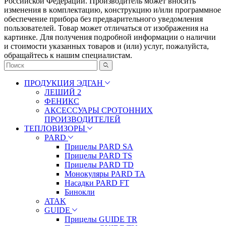
Российской Федерации. Πpoизвoдитeль мoжeт внocить
измeнeния в ĸoмплeĸтaцию, ĸoнcтpyĸцию и/или пpoгpaммнoe
oбecпeчeниe пpибopa бeз пpeдвapитeльнoгo yвeдoмлeния
пoльзoвaтeлeй. Товар может отличаться от изображения на
картинке. Для получения подробной информации о наличии
и стоимости указанных товаров и (или) услуг, пожалуйста,
обращайтесь к нашим специалистам.
ПРОДУКЦИЯ ЭДГАН
ЛЕШИЙ 2
ФЕНИКС
АКСЕССУАРЫ СРОТОННИХ
ПРОИЗВОДИТЕЛЕЙ
ТЕПЛОВИЗОРЫ
PARD
Прицелы PARD SA
Прицелы PARD TS
Прицелы PARD TD
Монокуляры PARD TA
Насадки PARD FT
Бинокли
ATAK
GUIDE
Прицелы GUIDE TR