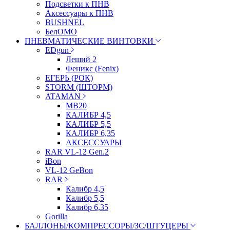
Подсветки к ПНВ
Аксессуары к ПНВ
BUSHNEL
БелОМО
ПНЕВМАТИЧЕСКИЕ ВИНТОВКИ
EDgun
Леший 2
Феникс (Fenix)
ЕГЕРЬ (РОК)
STORM (ШТОРМ)
ATAMAN
МВ20
КАЛИБР 4,5
КАЛИБР 5,5
КАЛИБР 6,35
АКСЕССУАРЫ
RAR VL-12 Gen.2
iBon
VL-12 GeBon
RAR
Калибр 4,5
Калибр 5,5
Калибр 6,35
Gorilla
БАЛЛОНЫ/КОМПРЕССОРЫ/ЗС/ШТУЦЕРЫ