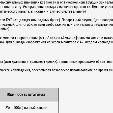
максимальных значениях кратности в оптической конструкции зрительн
ествляется путём вращения кольца изменения кратности. Нужное увели
птического канала, в нижней – для вспомогательного).
сти IPX3 (от дождя или водных брызг). Поворотный окуляр (угол поворо
блюдений. Для стабилизации изображения при длительных наблюдения
юйма).
озможность проведения фото / видеосъёмки цифровыми фото- и видео
о). Для вывода изображения на экран монитора с AV-входом необходи
 (для хранения и транспортировки), защитными крышками объектива 
роцессе наблюдения, обеспечивая безопасное использование во время 
Юкон 100х со штативом
25x - 100x (главный канал)