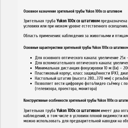
Основное назначение зрительной трубы Yukon 100х со штативом
Зрительная труба
Yukon 100х со штативом
предназначена 
условиях или при низком уровне естественного освещения.
Область применения: наблюдения за животными и птицами
Основные характеристики зрительной трубы Yukon 100х со штативо
Для основного оптического канала: увеличение 25х 
Для вспомогательного оптического канала: увеличен
Минимальная дистанция фокусировки 10 м (6х) – 200
Пластиковый корпус, класс защищённости IPX3, диа
Настольный штатив (высота 280…370 мм) с резьбой
Позволяет вести цифровую фото/видео съёмку с п
(телевизора, проектора, монитора)
Конструктивные особенности зрительной трубы Yukon 100х со штат
Зрительная труба
Yukon 100х со штативом
имеет два опти
наблюдений, в том числе в условиях плохой видимости и
можно использовать для предварительной наводки на объ