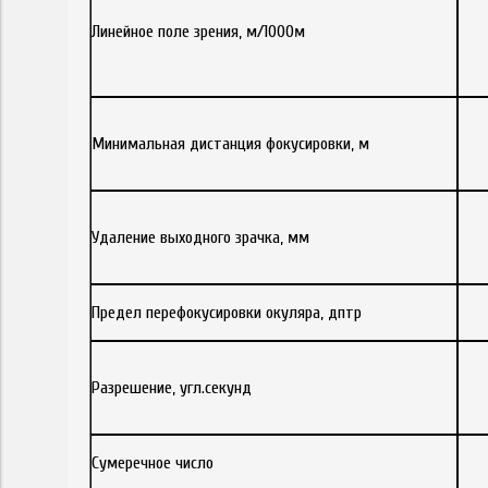
Линейное поле зрения, м/1000м
Минимальная дистанция фокусировки, м
Удаление выходного зрачка, мм
Предел перефокусировки окуляра, дптр
Разрешение, угл.секунд
Сумеречное число