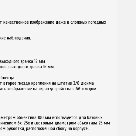
ет качественное изображение даже в сложных погодных
кие наблюдения.
 выходного зрачка 12 мм
ынос выходного зрачка 16 мм
 бленда
ет второе гнездо крепления на штатив 3/8 дюйма
ть изображение на экран устройства с AV-входом
иаметром объектива 100 мм используется для базовых
еличением 6х-25х и световым диаметром объектива 25 мм
ом рукоятки, расположенной сбоку на корпусе.