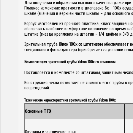
Для получения изображения высокого качества даже при 
Плавное изменение кратности в диапазоне 6х – 100х осущ
шкале (значения в верхней части шкалы – для основного о
Корпус изготовлен из прочного пластика, класс защищённо
обеспечить наиболее комфортное положение во время на
штатив (гнезда крепления на штатив – 1/4 дюйма и 3/8 д
Зрительная труба
Юкон 100х со штативом
обеспечивает в
специального фотоадаптера (приобретается дополнительн
Комплектация зрительной трубы Yukon 100х со штативом
Поставляется в комплекте со штативом, защитным чехлом
Конструкция чехла позволяет не снимать его с трубы в п
повреждений.
Технические характеристики зрительной трубы Yukon 100х
Основные ТТХ
Окуляры и увеличение, крат