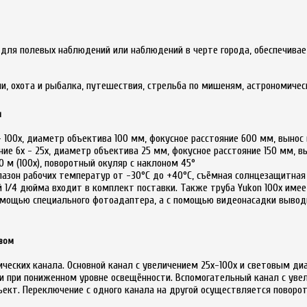
для полевых наблюдений или наблюдений в черте города, обеспечива
, охота и рыбалка, путешествия, стрельба по мишеням, астрономичес
м
- 100х, диаметр объектива 100 мм, фокусное расстояние 600 мм, вынос
ие 6х - 25х, диаметр объектива 25 мм, фокусное расстояние 150 мм, в
 м (100х), поворотный окуляр с наклоном 45°
пазон рабочих температур от -30°С до +40°С, съёмная солнцезащитная
 1/4 дюйма входит в комплект поставки. Также труба Yukon 100x име
омощью специального фотоадаптера, а с помощью видеонасадки выводи
ивом
ческих канала. Основной канал с увеличением 25х-100х и световым д
ли при пониженном уровне освещённости. Вспомогательный канал с ув
ект. Переключение с одного канала на другой осуществляется поворот