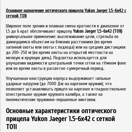
Основное назначение оптического прицела Yukon Jaeger 1.5-6x42 с
сеткой T01i
Широкое поле зрения и плавная смена кратности в диапазоне от
1,5 до 6 крат обеспечивают прицелу
Yukon Jaeger 1,5-6х42 (T01i)
универсальное применение: выслеживание цели, стрельба по
движущимся объектам на близких расстояниях (во время
загонной охоты или охоты с подхода) или на средних дистанциях
до 200-250 м (во время охоты на открытой местности на
мелкую и крупную дичь). Подсветка используется для
улучшения видимости центральной точки сетки на тёмном фоне
или во время охоты в рассветно-сумеречный период.
Улучшенная конструкция корпуса выдерживает сильные
ударные нагрузки (до 7000 Дж на нарезном оружии), что
позволяет устанавливать прицел на нарезное и гладкоствольное
огнестрельное оружие крупного калибра, а также на
пневматические пружинно-поршневые винтовки.
Основные характеристики оптического
прицела Yukon Jaeger 1.5-6x42 с сеткой
T01i