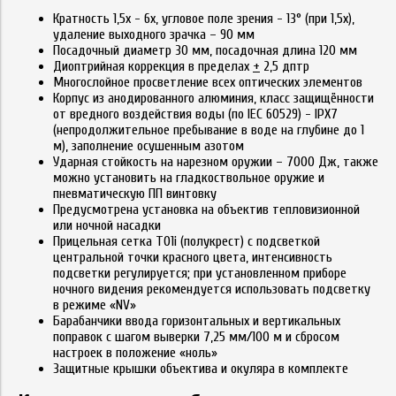
Кратность 1,5х - 6х, угловое поле зрения - 13° (при 1,5х),
удаление выходного зрачка – 90 мм
Посадочный диаметр 30 мм, посадочная длина 120 мм
Диоптрийная коррекция в пределах
+
2,5 дптр
Многослойное просветление всех оптических элементов
Корпус из анодированного алюминия, класс защищённости
от вредного воздействия воды (по IEC 60529) - IPX7
(непродолжительное пребывание в воде на глубине до 1
м), заполнение осушенным азотом
Ударная стойкость на нарезном оружии – 7000 Дж, также
можно установить на гладкоствольное оружие и
пневматическую ПП винтовку
Предусмотрена установка на объектив тепловизионной
или ночной насадки
Прицельная сетка T01i (полукрест) с подсветкой
центральной точки красного цвета, интенсивность
подсветки регулируется; при установленном приборе
ночного видения рекомендуется использовать подсветку
в режиме «NV»
Барабанчики ввода горизонтальных и вертикальных
поправок с шагом выверки 7,25 мм/100 м и сбросом
настроек в положение «ноль»
Защитные крышки объектива и окуляра в комплекте