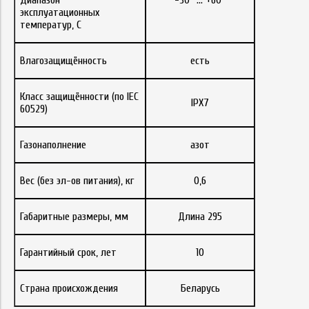
Диапазон
-30° … +60°
эксплуатационных
температур, С
Влагозащищённость
есть
Класс защищённости (по IEC
IPX7
60529)
Газонаполнение
азот
Вес (без эл-ов питания), кг
0,6
Габаритные размеры, мм
Длина 295
Гарантийный срок, лет
10
Страна происхождения
Беларусь