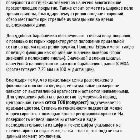
поверхности оптических элементов нанесено многослойное
просветляющее покрытие. Также стоит отметить широкое поле
зрения прицела, благодаря чему стрелок получает хороший
обзор местности при стрельбе из засады или во время
выслеживания дичи.
Два удобных барабанчика обеспечивают точный ввод поправок,
с помощью которых корректируется положение прицельной
сетки во время пристрелки оружия. Прицелы
Егерь
имеют такую
полезную функцию как обнуление значений выверок (сброс
значений в положение «ноль»). Значение 1 деления шкалы,
нанесённой на поверхности каждого барабанчика, равно ¼ MOA
(соответствует 7,25 мм на 100 м дистанции).
Благодаря тому, что прицельная сетка расположена в
фокальной плоскости окуляра, её визуальные размеры не
зависят от выставленной кратности и остаются неизменными.
Для улучшения работы в рассветно-сумеречный период
центральная точка
сетки T01i (полукрест)
подсвечивается
красным цветом. Степень интенсивности подсветки можно
корректировать с помощью колеса регулировки яркости. На
поверхность колеса нанесены отметки в виде
последовательности из цифр и точек: цифра указывает на
степень яркости подсветки, точка – на то, что подсветка в
данный момент отключена.