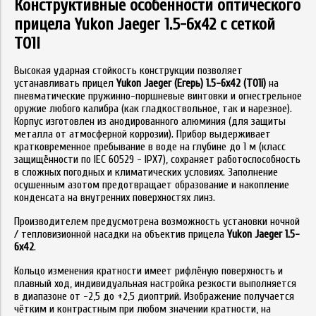
Конструктивные особенности оптического
прицела Yukon Jaeger 1.5-6x42 с сеткой
T01i
Высокая ударная стойкость конструкции позволяет
устанавливать прицел
Yukon Jaeger (Егерь) 1.5-6x42 (T01i)
на
пневматические пружинно-поршневые винтовки и огнестрельное
оружие любого калибра (как гладкоствольное, так и нарезное).
Корпус изготовлен из анодированного алюминия (для защиты
металла от атмосферной коррозии). Прибор выдерживает
кратковременное пребывание в воде на глубине до 1 м (класс
защищённости по IEC 60529 - IPX7), сохраняет работоспособность
в сложных погодных и климатических условиях. Заполнение
осушенным азотом предотвращает образование и накопление
конденсата на внутренних поверхностях линз.
Производителем предусмотрена возможность установки ночной
/ тепловизионной насадки на объектив прицела
Yukon Jaeger 1.5-
6x42
.
Кольцо изменения кратности имеет рифлёную поверхность и
плавный ход, индивидуальная настройка резкости выполняется
в диапазоне от -2,5 до +2,5 диоптрий. Изображение получается
чётким и контрастным при любом значении кратности, на