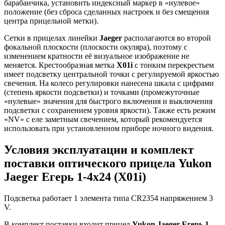
барабанчика, установить индексный маркер в «нулевое»
положение (без сброса сделанных настроек и без смещения
центра прицельной метки).
Сетки в прицелах линейки
Jaeger
располагаются во второй
фокальной плоскости (плоскости окуляра), поэтому с
изменением кратности её визуальное изображение не
меняется. Крестообразная метка
X01i
с тонким перекрестьем
имеет подсветку центральной точки с регулируемой яркостью
свечения. На колесо регулировки нанесена шкала с цифрами
(степень яркости подсветки) и точками (промежуточные
«нулевые» значения для быстрого включения и выключения
подсветки с сохранением уровня яркости). Также есть режим
«NV» с еле заметным свечением, который рекомендуется
использовать при установленном приборе ночного видения.
Условия эксплуатации и комплект
поставки оптического прицела Yukon
Jaeger Егерь 1-4x24 (X01i)
Подсветка работает 1 элемента типа CR2354 напряжением 3
V.
В комплект поставки входит прицел
Yukon Jaeger Егерь 1-