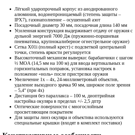
Лёгкий ударопрочный корпус из анодированного
алюминия, водонепроницаемый (степень защиты –
IPX7), газонаполнение – осушенный азот
Посадочный диаметр 30 мм, посадочная длина 140 мм
Усиленная конструкция выдерживает отдачу от оружия с
дульной энергией 7000 Дж (пружинно-поршневая
пневматика, крупнокалиберное огнестрельное оружие)
Сетка X01i (полный крест) с подсветкой центральной
точки, степень яркости регулируется
Высокоточный механизм выверки: барабанчики с шагом
½ MOA (14,5 мм на 100 м) для ввода вертикальных и
горизонтальных поправок, установка настроек в
положение «ноль» после пристрелки оружия
Увеличение 1х – 4х, 24-миллиметровый объектив,
удаление выходного зрачка 90 мм, широкое поле зрения
– 5,4° (при 4х)
Дистанция без параллакса – 100 м, диоптрийная
настройка окуляра в пределах +/- 2,5 дптр
Оптические поверхности с многослойным
просветляющим покрытием
Для защиты линз окуляра и объектива используются
специальные крышки (входят в комплект поставки)