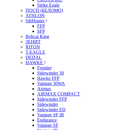
Strike Eagle
ПОСП (БЕЛОМО)
ATHLON
SibHunter
FFP
SFP
Bobcat King
ЗЕНИТ
RITON
T-EAGLE
DEDAL
HAWKE
Frontier
Sidewinder 30
Hawke FFP
Vantage 30WA
Airmax
AIRMAX COMPACT
Sidewinder FFP
Sidewinder
Sidewinder ED
Vantage SF IR
Endurance
Vantage SF