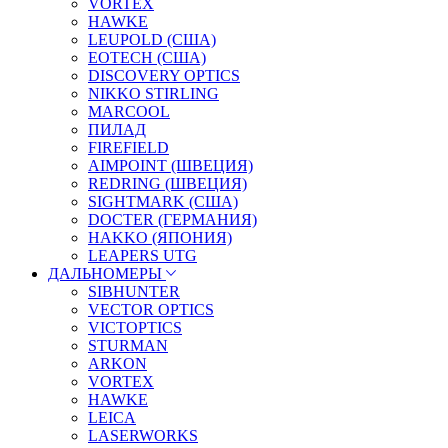
VORTEX
HAWKE
LEUPOLD (США)
EOTECH (США)
DISCOVERY OPTICS
NIKKO STIRLING
MARCOOL
ПИЛАД
FIREFIELD
AIMPOINT (ШВЕЦИЯ)
REDRING (ШВЕЦИЯ)
SIGHTMARK (США)
DOCTER (ГЕРМАНИЯ)
HAKKO (ЯПОНИЯ)
LEAPERS UTG
ДАЛЬНОМЕРЫ
SIBHUNTER
VECTOR OPTICS
VICTOPTICS
STURMAN
ARKON
VORTEX
HAWKE
LEICA
LASERWORKS