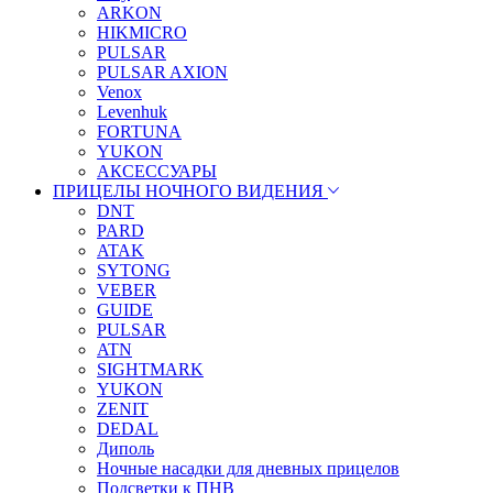
ARKON
HIKMICRO
PULSAR
PULSAR AXION
Venox
Levenhuk
FORTUNA
YUKON
АКСЕССУАРЫ
ПРИЦЕЛЫ НОЧНОГО ВИДЕНИЯ
DNT
PARD
ATAK
SYTONG
VEBER
GUIDE
PULSAR
ATN
SIGHTMARK
YUKON
ZENIT
DEDAL
Диполь
Ночные насадки для дневных прицелов
Подсветки к ПНВ