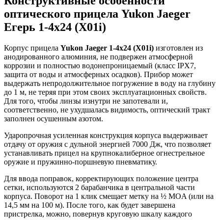
Конструктивные особенности
оптического прицела Yukon Jaeger
Егерь 1-4x24 (X01i)
Корпус прицела
Yukon Jaeger 1-4x24 (X01i)
изготовлен из
анодированного алюминия, не подвержен атмосферной
коррозии и полностью водонепроницаемый (класс IPX7,
защита от воды и атмосферных осадков). Прибор может
выдержать непродолжительное погружение в воду на глубину
до 1 м, не теряя при этом своих эксплуатационных свойств.
Для того, чтобы линзы изнутри не запотевали и,
соответственно, не ухудшалась видимость, оптический тракт
заполнен осушенным азотом.
Ударопрочная усиленная конструкция корпуса выдерживает
отдачу от оружия с дульной энергией 7000 Дж, что позволяет
устанавливать прицел на крупнокалиберное огнестрельное
оружие и пружинно-поршневую пневматику.
Для ввода поправок, корректирующих положение центра
сетки, используются 2 барабанчика в центральной части
корпуса. Поворот на 1 клик смещает метку на ½ MOA (или на
14,5 мм на 100 м). После того, как будет завершена
пристрелка, можно, повернув круговую шкалу каждого