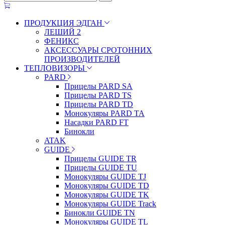
ПРОДУКЦИЯ ЭДГАН
ЛЕШИЙ 2
ФЕНИКС
АКСЕССУАРЫ СРОТОННИХ
ПРОИЗВОДИТЕЛЕЙ
ТЕПЛОВИЗОРЫ
PARD
Прицелы PARD SA
Прицелы PARD TS
Прицелы PARD TD
Монокуляры PARD TA
Насадки PARD FT
Бинокли
ATAK
GUIDE
Прицелы GUIDE TR
Прицелы GUIDE TU
Монокуляры GUIDE TJ
Монокуляры GUIDE TD
Монокуляры GUIDE TK
Монокуляры GUIDE Track
Бинокли GUIDE TN
Монокуляры GUIDE TL