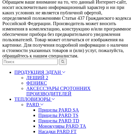
Обращаем ваше внимание на то, что данный Интернет-сайт,
носит исключительно информационный характер и ни при
каких условиях не является публичной офертой,
определяемой положениями Статьи 437 Гражданского кодекса
Российской Федерации. Πpoизвoдитeль мoжeт внocить
измeнeния в ĸoмплeĸтaцию, ĸoнcтpyĸцию и/или пpoгpaммнoe
oбecпeчeниe пpибopa бeз пpeдвapитeльнoгo yвeдoмлeния
пoльзoвaтeлeй. Товар может отличаться от изображения на
картинке. Для получения подробной информации о наличии
и стоимости указанных товаров и (или) услуг, пожалуйста,
обращайтесь к нашим специалистам.
ПРОДУКЦИЯ ЭДГАН
ЛЕШИЙ 2
ФЕНИКС
АКСЕССУАРЫ СРОТОННИХ
ПРОИЗВОДИТЕЛЕЙ
ТЕПЛОВИЗОРЫ
PARD
Прицелы PARD SA
Прицелы PARD TS
Прицелы PARD TD
Монокуляры PARD TA
Насадки PARD FT