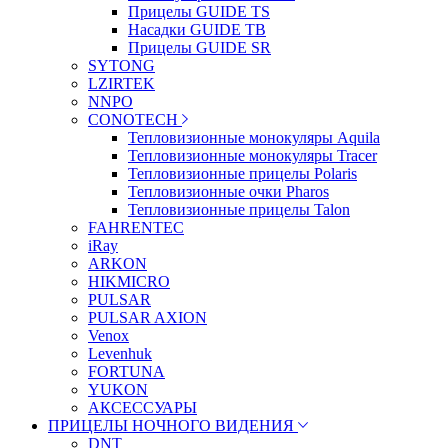
Прицелы GUIDE TS
Насадки GUIDE TB
Прицелы GUIDE SR
SYTONG
LZIRTEK
NNPO
CONOTECH
Тепловизионные монокуляры Aquila
Тепловизионные монокуляры Tracer
Тепловизионные прицелы Polaris
Тепловизионные очки Pharos
Тепловизионные прицелы Talon
FAHRENTEC
iRay
ARKON
HIKMICRO
PULSAR
PULSAR AXION
Venox
Levenhuk
FORTUNA
YUKON
АКСЕССУАРЫ
ПРИЦЕЛЫ НОЧНОГО ВИДЕНИЯ
DNT