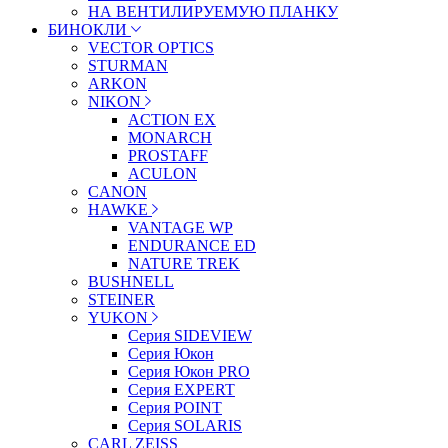
НА ВЕНТИЛИРУЕМУЮ ПЛАНКУ
БИНОКЛИ
VECTOR OPTICS
STURMAN
ARKON
NIKON
ACTION EX
MONARCH
PROSTAFF
ACULON
CANON
HAWKE
VANTAGE WP
ENDURANCE ED
NATURE TREK
BUSHNELL
STEINER
YUKON
Серия SIDEVIEW
Серия Юкон
Серия Юкон PRO
Серия EXPERT
Серия POINT
Серия SOLARIS
CARL ZEISS