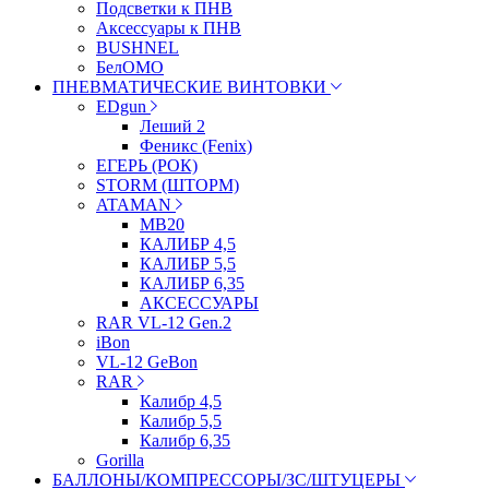
Подсветки к ПНВ
Аксессуары к ПНВ
BUSHNEL
БелОМО
ПНЕВМАТИЧЕСКИЕ ВИНТОВКИ
EDgun
Леший 2
Феникс (Fenix)
ЕГЕРЬ (РОК)
STORM (ШТОРМ)
ATAMAN
МВ20
КАЛИБР 4,5
КАЛИБР 5,5
КАЛИБР 6,35
АКСЕССУАРЫ
RAR VL-12 Gen.2
iBon
VL-12 GeBon
RAR
Калибр 4,5
Калибр 5,5
Калибр 6,35
Gorilla
БАЛЛОНЫ/КОМПРЕССОРЫ/ЗС/ШТУЦЕРЫ