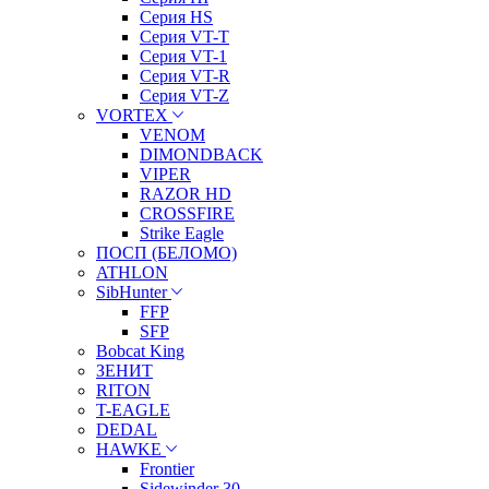
Серия HS
Серия VT-T
Серия VT-1
Серия VT-R
Серия VT-Z
VORTEX
VENOM
DIMONDBACK
VIPER
RAZOR HD
CROSSFIRE
Strike Eagle
ПОСП (БЕЛОМО)
ATHLON
SibHunter
FFP
SFP
Bobcat King
ЗЕНИТ
RITON
T-EAGLE
DEDAL
HAWKE
Frontier
Sidewinder 30