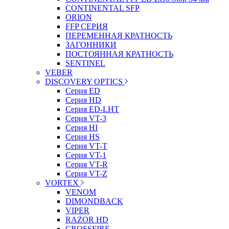
CONTINENTAL SFP
ORION
FFP СЕРИЯ
ПЕРЕМЕННАЯ КРАТНОСТЬ
ЗАГОННИКИ
ПОСТОЯННАЯ КРАТНОСТЬ
SENTINEL
VEBER
DISCOVERY OPTICS
Серия ED
Серия HD
Серия ED-LHT
Серия VT-3
Серия HI
Серия HS
Серия VT-T
Серия VT-1
Серия VT-R
Серия VT-Z
VORTEX
VENOM
DIMONDBACK
VIPER
RAZOR HD
CROSSFIRE