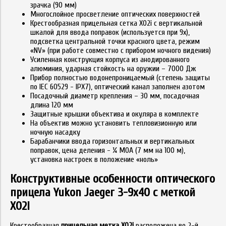
зрачка (90 мм)
Многослойное просветление оптических поверхностей
Крестообразная прицельная сетка X02i с вертикальной
шкалой для ввода поправок (используется при 9х),
подсветка центральной точки красного цвета, режим
«NV» (при работе совместно с прибором ночного видения)
Усиленная конструкция корпуса из анодированного
алюминия, ударная стойкость на оружии – 7000 Дж
Прибор полностью водонепроницаемый (степень защиты
по IEC 60529 - IPX7), оптический канал заполнен азотом
Посадочный диаметр крепления – 30 мм, посадочная
длина 120 мм
Защитные крышки объектива и окуляра в комплекте
На объектив можно установить тепловизионную или
ночную насадку
Барабанчики ввода горизонтальных и вертикальных
поправок, цена деления - ¼ MOA (7 мм на 100 м),
установка настроек в положение «ноль»
Конструктивные особенности оптического
прицела Yukon Jaeger 3-9x40 с меткой
X02i
Крестообразная
прицельная метка X02i
расположена во 2-й