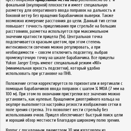
фокальной (окулярной) плоскости и имеет специальную
разметку для оперативного ввода поправок на дальность и
боковой ветер без вращения барабанчиков выверки. Также
возможно измерение расстояния до цели. Данный тип сетки
повышает точность прицеливания при стрельбе на больших
расстояниях, разметка используется при максимальном
значении кратности прицела (9х). Центральная точка
подсвечивается красным цветом, при этом степень
интенсивности свечения можно регулировать, а при
необходимости – совсем отключить подсветку, выбрав
промежуточную точку на шкале барабанчика. Все прицелы
Yukon Jaeger Егерь имеют специальный режим «NV»
(минимальная яркость подсветки), который удобно
использовать при установке на ПНВ.
Положение сетки корректируется по горизонтали и вертикали с
помощью барабанчиков ввода поправок с шагом ¼ MOA (7 мм на
100 м). При этом по окончании пристрелки все значения можно
установить, как нулевые. Вращением диоптрийного кольца на
окуляре выполняется настройка резкости изображения сетки в
поле зрения стрелка. Это позволяет вести стрельбу без
использования очков. Прицел обеспечивает быстрый поиск цели
и хороший обзор местности благодаря широкому полю зрения.
Корпус с посадочным диаметром 30 мм изготовлен из