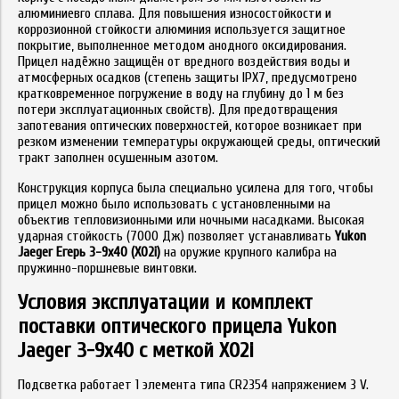
алюминиевго сплава. Для повышения износостойкости и
коррозионной стойкости алюминия используется защитное
покрытие, выполненное методом анодного оксидирования.
Прицел надёжно защищён от вредного воздействия воды и
атмосферных осадков (степень защиты IPX7, предусмотрено
кратковременное погружение в воду на глубину до 1 м без
потери эксплуатационных свойств). Для предотвращения
запотевания оптических поверхностей, которое возникает при
резком изменении температуры окружающей среды, оптический
тракт заполнен осушенным азотом.
Конструкция корпуса была специально усилена для того, чтобы
прицел можно было использовать с установленными на
объектив тепловизионными или ночными насадками. Высокая
ударная стойкость (7000 Дж) позволяет устанавливать
Yukon
Jaeger Егерь 3-9х40 (X02i)
на оружие крупного калибра на
пружинно-поршневые винтовки.
Условия эксплуатации и комплект
поставки оптического прицела Yukon
Jaeger 3-9x40 с меткой X02i
Подсветка работает 1 элемента типа CR2354 напряжением 3 V.