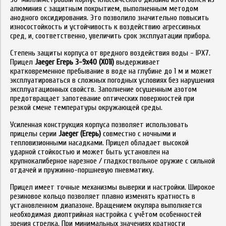
алюминия с защитным покрытием, выполненным методом
анодного оксидирования. Это позволило значительно повысить
износостойкость и устойчивость к воздействию агрессивных
сред, и, соответственно, увеличить срок эксплуатации прибора.
Степень защиты корпуса от вредного воздействия воды - IPX7.
Прицел
Jaeger Егерь 3-9x40 (X01i)
выдерживает
кратковременное пребывание в воде на глубине до 1 м и может
эксплуатироваться в сложных погодных условиях без нарушения
эксплуатационных свойств. Заполнение осушенным азотом
предотвращает запотевание оптических поверхностей при
резкой смене температуры окружающей среды.
Усиленная конструкция корпуса позволяет использовать
прицелы серии
Jaeger (Егерь)
совместно с ночными и
тепловизионными насадками. Прицел обладает высокой
ударной стойкостью и может быть установлен на
крупнокалиберное нарезное / гладкоствольное оружие с сильной
отдачей и пружинно-поршневую пневматику.
Прицел имеет точные механизмы выверки и настройки. Широкое
резиновое кольцо позволяет плавно изменять кратность в
установленном диапазоне. Вращением окуляра выполняется
необходимая диоптрийная настройка с учётом особенностей
зрения стрелка. При минимальных значениях кратности