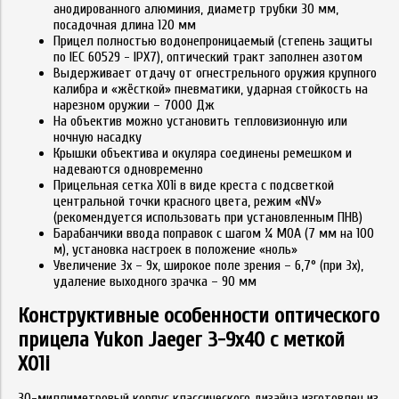
анодированного алюминия, диаметр трубки 30 мм,
посадочная длина 120 мм
Прицел полностью водонепроницаемый (степень защиты
по IEC 60529 - IPX7), оптический тракт заполнен азотом
Выдерживает отдачу от огнестрельного оружия крупного
калибра и «жёсткой» пневматики, ударная стойкость на
нарезном оружии – 7000 Дж
На объектив можно установить тепловизионную или
ночную насадку
Крышки объектива и окуляра соединены ремешком и
надеваются одновременно
Прицельная сетка X01i в виде креста с подсветкой
центральной точки красного цвета, режим «NV»
(рекомендуется использовать при установленным ПНВ)
Барабанчики ввода поправок с шагом ¼ MOA (7 мм на 100
м), установка настроек в положение «ноль»
Увеличение 3х – 9х, широкое поле зрения – 6,7° (при 3х),
удаление выходного зрачка – 90 мм
Конструктивные особенности оптического
прицела Yukon Jaeger 3-9x40 с меткой
X01i
30-миллиметровый корпус классического дизайна изготовлен из