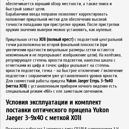
обеспечивается хороший обзор местности, а также поиск и
быстрый захват цели.
Барабанчики ввода поправок позволяют корректировать
положение прицельной метки для обеспечения высокой
точности попадания при пристрелке оружия. После пристрелки
оружия значения выверки можно установить, как нулевые.
Прицельная сетка
X01i (полный крест)
с подсветкой центральной
точки расположена во второй фокальной плоскости (при
увеличении кратности визуальные размеры сетки остаются
неизменным и не перекрывают изображение цели). На колёсико,
регулирующее степень яркости подсветки, нанесена шкала с
отметками из цифр и точек: цифра указывает на степень
яркости подсветки, точка – на быстрое отключение / включение
подсветки с сохранением уже установленного уровня яркости.
Для совместной работы прицела
Yukon Jaeger Егерь 3-9х40
(метка X01i)
с установленным прибором ночного видения есть
специальный режим «NV» с еле заметным свечением.
Условия эксплуатации и комплект
поставки оптического прицела Yukon
Jaeger 3-9x40 с меткой X01i