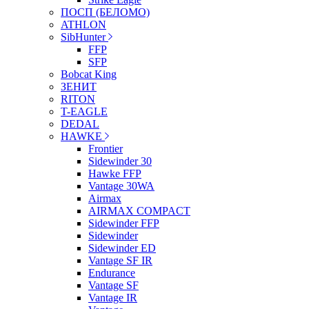
ПОСП (БЕЛОМО)
ATHLON
SibHunter
FFP
SFP
Bobcat King
ЗЕНИТ
RITON
T-EAGLE
DEDAL
HAWKE
Frontier
Sidewinder 30
Hawke FFP
Vantage 30WA
Airmax
AIRMAX COMPACT
Sidewinder FFP
Sidewinder
Sidewinder ED
Vantage SF IR
Endurance
Vantage SF
Vantage IR