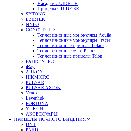
Насадки GUIDE TB
Прицелы GUIDE SR
SYTONG
LZIRTEK
NNPO
CONOTECH
Тепловизионные монокуляры Aquila
Тепловизионные монокуляры Tracer
Тепловизионные прицелы Polaris
Тепловизионные очки Pharos
Тепловизионные прицелы Talon
FAHRENTEC
iRay
ARKON
HIKMICRO
PULSAR
PULSAR AXION
Venox
Levenhuk
FORTUNA
YUKON
АКСЕССУАРЫ
ПРИЦЕЛЫ НОЧНОГО ВИДЕНИЯ
DNT
PARD