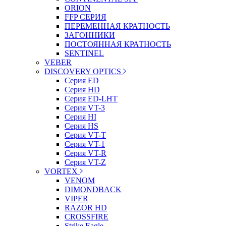
ORION
FFP СЕРИЯ
ПЕРЕМЕННАЯ КРАТНОСТЬ
ЗАГОННИКИ
ПОСТОЯННАЯ КРАТНОСТЬ
SENTINEL
VEBER
DISCOVERY OPTICS
Серия ED
Серия HD
Серия ED-LHT
Серия VT-3
Серия HI
Серия HS
Серия VT-T
Серия VT-1
Серия VT-R
Серия VT-Z
VORTEX
VENOM
DIMONDBACK
VIPER
RAZOR HD
CROSSFIRE
Strike Eagle