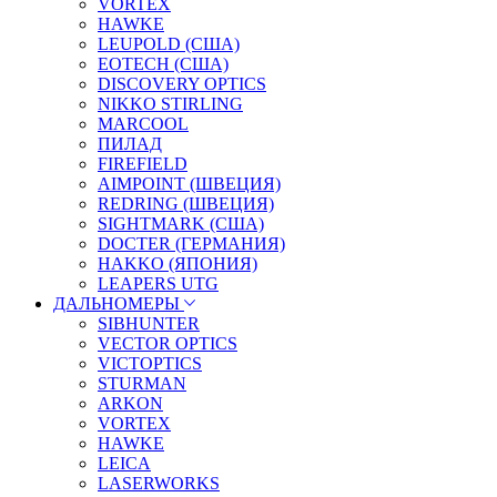
VORTEX
HAWKE
LEUPOLD (США)
EOTECH (США)
DISCOVERY OPTICS
NIKKO STIRLING
MARCOOL
ПИЛАД
FIREFIELD
AIMPOINT (ШВЕЦИЯ)
REDRING (ШВЕЦИЯ)
SIGHTMARK (США)
DOCTER (ГЕРМАНИЯ)
HAKKO (ЯПОНИЯ)
LEAPERS UTG
ДАЛЬНОМЕРЫ
SIBHUNTER
VECTOR OPTICS
VICTOPTICS
STURMAN
ARKON
VORTEX
HAWKE
LEICA
LASERWORKS