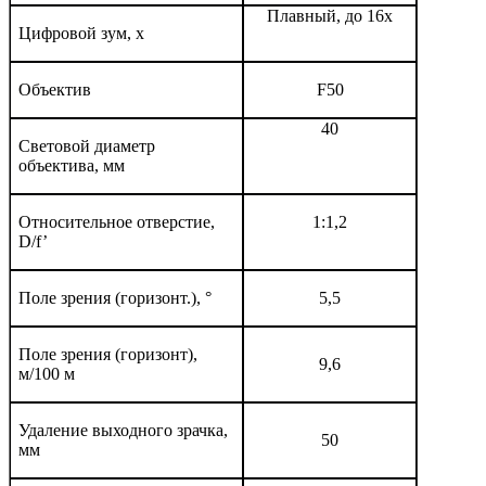
Плавный, до 16x
Цифровой зум, x
Объектив
F50
40
Световой диаметр
объектива, мм
Относительное отверстие,
1:1,2
D/f’
Поле зрения (горизонт.), °
5,5
Поле зрения (горизонт),
9,6
м/100 м
Удаление выходного зрачка,
50
мм