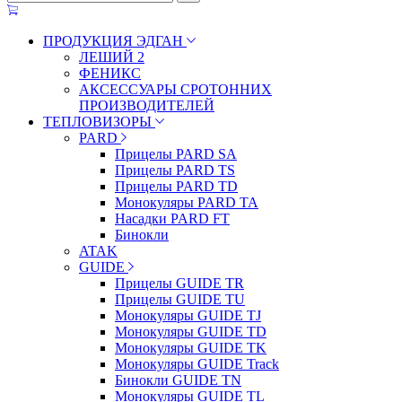
ПРОДУКЦИЯ ЭДГАН
ЛЕШИЙ 2
ФЕНИКС
АКСЕССУАРЫ СРОТОННИХ
ПРОИЗВОДИТЕЛЕЙ
ТЕПЛОВИЗОРЫ
PARD
Прицелы PARD SA
Прицелы PARD TS
Прицелы PARD TD
Монокуляры PARD TA
Насадки PARD FT
Бинокли
ATAK
GUIDE
Прицелы GUIDE TR
Прицелы GUIDE TU
Монокуляры GUIDE TJ
Монокуляры GUIDE TD
Монокуляры GUIDE TK
Монокуляры GUIDE Track
Бинокли GUIDE TN
Монокуляры GUIDE TL