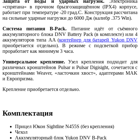
Защита от воды и ударных нагрузок.
Электроника
«спрятана» в прочном брызгозащищённом (IPX4) корпусе,
работает при температуре -20 град.C. Конструкция рассчитана
на сильные ударные нагрузки до 6000 Дж (калибр .375 Win).
Система питания B-Pack.
Питание идёт от съёмного
аккумуляторного блока DNV Battery Pack (в комплекте) или 4
аккумуляторов типа AA (
контейнер для батарей Yukon DNV
приобретается отдельно). В режиме с подсветкой прибор
проработает как минимум 3 часа.
Универсальное крепление.
Узел крепления подходит для
различных кронштейнов Pulsar и Pulsar Digisight, сочетается с
кронштейнами Weaver, «ласточкин хвост», адаптерами MAK
и Европризма.
Крепление приобретается отдельно.
Комплектация
Прицел Юкон Sightline N455S (без крепления)
Чехол
Аккумуляторный блок Yukon DNV B-Pack