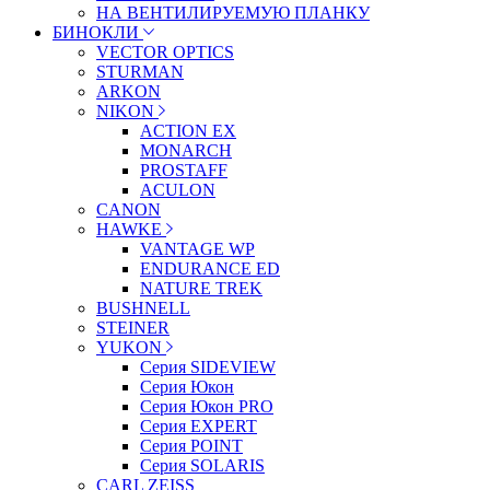
НА ВЕНТИЛИРУЕМУЮ ПЛАНКУ
БИНОКЛИ
VECTOR OPTICS
STURMAN
ARKON
NIKON
ACTION EX
MONARCH
PROSTAFF
ACULON
CANON
HAWKE
VANTAGE WP
ENDURANCE ED
NATURE TREK
BUSHNELL
STEINER
YUKON
Серия SIDEVIEW
Серия Юкон
Серия Юкон PRO
Серия EXPERT
Серия POINT
Серия SOLARIS
CARL ZEISS