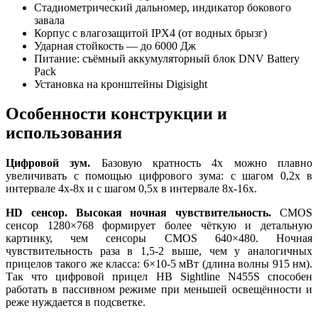
Стадиометрический дальномер, индикатор бокового
завала
Корпус с влагозащитой IPX4 (от водных брызг)
Ударная стойкость — до 6000 Дж
Питание: съёмный аккумуляторный блок DNV Battery
Pack
Установка на кронштейны Digisight
Особенности конструкции и
использования
Цифровой зум.
Базовую кратность 4x можно плавно
увеличивать с помощью цифрового зума: с шагом 0,2x в
интервале 4x-8x и с шагом 0,5x в интервале 8x-16x.
HD сенсор. Высокая ночная чувствительность.
CMOS
сенсор 1280×768 формирует более чёткую и детальную
картинку, чем сенсоры CMOS 640×480. Ночная
чувствительность раза в 1,5-2 выше, чем у аналогичных
прицелов такого же класса: 6×10-5 мВт (длина волны 915 нм).
Так что цифровой прицел НВ Sightline N455S способен
работать в пассивном режиме при меньшей освещённости и
реже нуждается в подсветке.