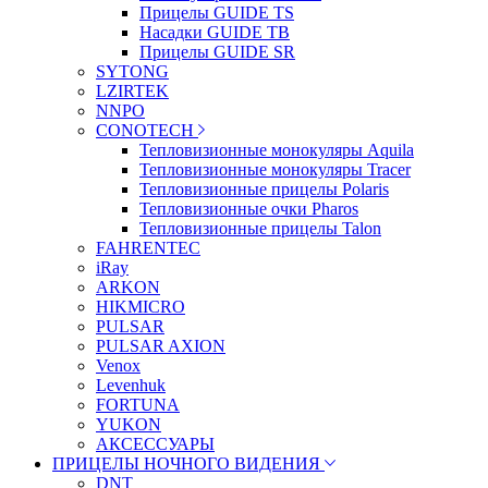
Прицелы GUIDE TS
Насадки GUIDE TB
Прицелы GUIDE SR
SYTONG
LZIRTEK
NNPO
CONOTECH
Тепловизионные монокуляры Aquila
Тепловизионные монокуляры Tracer
Тепловизионные прицелы Polaris
Тепловизионные очки Pharos
Тепловизионные прицелы Talon
FAHRENTEC
iRay
ARKON
HIKMICRO
PULSAR
PULSAR AXION
Venox
Levenhuk
FORTUNA
YUKON
АКСЕССУАРЫ
ПРИЦЕЛЫ НОЧНОГО ВИДЕНИЯ
DNT