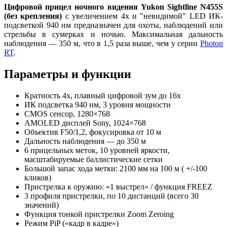
Цифровой прицел ночного видения Yukon Sightline N455S
(без крепления)
с увеличением 4x и "невидимой" LED ИК-
подсветкой 940 нм предназначен для охоты, наблюдений или
стрельбы в сумерках и ночью. Максимальная дальность
наблюдения — 350 м, что в 1,5 раза выше, чем у серии
Photon
RT
.
Параметры и функции
Кратность 4x, плавный цифровой зум до 16x
ИК подсветка 940 нм, 3 уровня мощности
CMOS сенсор, 1280×768
AMOLED дисплей Sony, 1024×768
Объектив F50/1,2, фокусировка от 10 м
Дальность наблюдения — до 350 м
6 прицельных меток, 10 уровней яркости,
масштабируемые баллистические сетки
Большой запас хода метки: 2100 мм на 100 м ( +/-100
кликов)
Пристрелка к оружию: «1 выстрел» / функция FREEZ
3 профиля пристрелки, по 10 дистанций (всего 30
значений)
Функция тонкой пристрелки Zoom Zeroing
Режим PiP («кадр в кадре»)