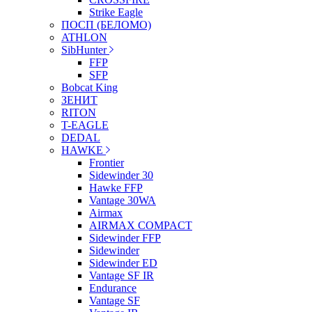
Strike Eagle
ПОСП (БЕЛОМО)
ATHLON
SibHunter
FFP
SFP
Bobcat King
ЗЕНИТ
RITON
T-EAGLE
DEDAL
HAWKE
Frontier
Sidewinder 30
Hawke FFP
Vantage 30WA
Airmax
AIRMAX COMPACT
Sidewinder FFP
Sidewinder
Sidewinder ED
Vantage SF IR
Endurance
Vantage SF