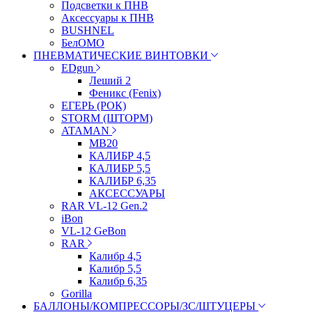
Подсветки к ПНВ
Аксессуары к ПНВ
BUSHNEL
БелОМО
ПНЕВМАТИЧЕСКИЕ ВИНТОВКИ
EDgun
Леший 2
Феникс (Fenix)
ЕГЕРЬ (РОК)
STORM (ШТОРМ)
ATAMAN
МВ20
КАЛИБР 4,5
КАЛИБР 5,5
КАЛИБР 6,35
АКСЕССУАРЫ
RAR VL-12 Gen.2
iBon
VL-12 GeBon
RAR
Калибр 4,5
Калибр 5,5
Калибр 6,35
Gorilla
БАЛЛОНЫ/КОМПРЕССОРЫ/ЗС/ШТУЦЕРЫ