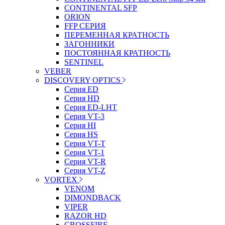
CONTINENTAL SFP
ORION
FFP СЕРИЯ
ПЕРЕМЕННАЯ КРАТНОСТЬ
ЗАГОННИКИ
ПОСТОЯННАЯ КРАТНОСТЬ
SENTINEL
VEBER
DISCOVERY OPTICS
Серия ED
Серия HD
Серия ED-LHT
Серия VT-3
Серия HI
Серия HS
Серия VT-T
Серия VT-1
Серия VT-R
Серия VT-Z
VORTEX
VENOM
DIMONDBACK
VIPER
RAZOR HD
CROSSFIRE