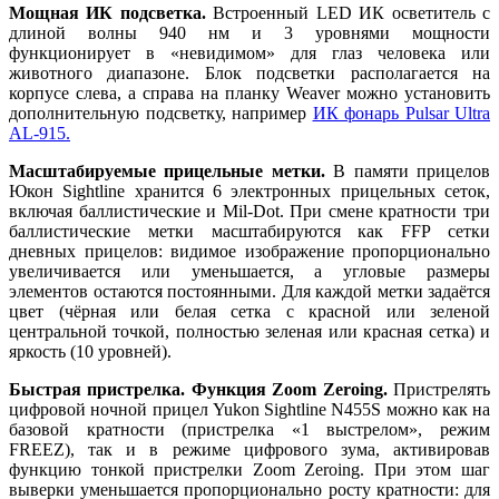
Мощная ИК подсветка.
Встроенный LED ИК осветитель с
длиной волны 940 нм и 3 уровнями мощности
функционирует в «невидимом» для глаз человека или
животного диапазоне. Блок подсветки располагается на
корпусе слева, а справа на планку Weaver можно установить
дополнительную подсветку, например
ИК фонарь Pulsar Ultra
AL-915.
Масштабируемые прицельные метки.
В памяти прицелов
Юкон Sightline хранится 6 электронных прицельных сеток,
включая баллистические и Mil-Dot. При смене кратности три
баллистические метки масштабируются как FFP сетки
дневных прицелов: видимое изображение пропорционально
увеличивается или уменьшается, а угловые размеры
элементов остаются постоянными. Для каждой метки задаётся
цвет (чёрная или белая сетка с красной или зеленой
центральной точкой, полностью зеленая или красная сетка) и
яркость (10 уровней).
Быстрая пристрелка. Функция Zoom Zeroing.
Пристрелять
цифровой ночной прицел Yukon Sightline N455S можно как на
базовой кратности (пристрелка «1 выстрелом», режим
FREEZ), так и в режиме цифрового зума, активировав
функцию тонкой пристрелки Zoom Zeroing. При этом шаг
выверки уменьшается пропорционально росту кратности: для