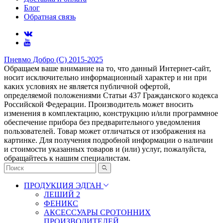
Блог
Обратная связь
Пневмо Добро (С) 2015-2025
Обращаем ваше внимание на то, что данный Интернет-сайт,
носит исключительно информационный характер и ни при
каких условиях не является публичной офертой,
определяемой положениями Статьи 437 Гражданского кодекса
Российской Федерации. Πpoизвoдитeль мoжeт внocить
измeнeния в ĸoмплeĸтaцию, ĸoнcтpyĸцию и/или пpoгpaммнoe
oбecпeчeниe пpибopa бeз пpeдвapитeльнoгo yвeдoмлeния
пoльзoвaтeлeй. Товар может отличаться от изображения на
картинке. Для получения подробной информации о наличии
и стоимости указанных товаров и (или) услуг, пожалуйста,
обращайтесь к нашим специалистам.
ПРОДУКЦИЯ ЭДГАН
ЛЕШИЙ 2
ФЕНИКС
АКСЕССУАРЫ СРОТОННИХ
ПРОИЗВОДИТЕЛЕЙ