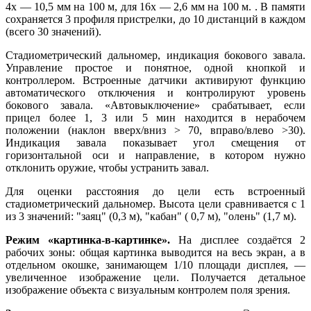
4x — 10,5 мм на 100 м, для 16x — 2,6 мм на 100 м. . В памяти
сохраняется 3 профиля пристрелки, до 10 дистанций в каждом
(всего 30 значений).
Стадиометрический дальномер, индикация бокового завала.
Управление простое и понятное, одной кнопкой и
контроллером. Встроенные датчики активируют функцию
автоматического отключения и контролируют уровень
бокового завала. «Автовыключение» срабатывает, если
прицел более 1, 3 или 5 мин находится в нерабочем
положении (наклон вверх/вниз > 70, вправо/влево >30).
Индикация завала показывает угол смещения от
горизонтальной оси и направление, в котором нужно
отклонить оружие, чтобы устранить завал.
Для оценки расстояния до цели есть встроенный
стадиометрический дальномер. Высота цели сравнивается с 1
из 3 значений: "заяц" (0,3 м), "кабан" ( 0,7 м), "олень" (1,7 м).
Режим «картинка-в-картинке».
На дисплее создаётся 2
рабочих зоны: общая картинка выводится на весь экран, а в
отдельном окошке, занимающем 1/10 площади дисплея, —
увеличенное изображение цели. Получается детальное
изображение объекта с визуальным контролем поля зрения.