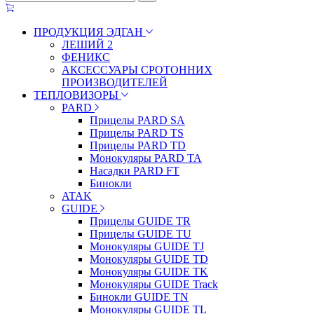
ПРОДУКЦИЯ ЭДГАН
ЛЕШИЙ 2
ФЕНИКС
АКСЕССУАРЫ СРОТОННИХ
ПРОИЗВОДИТЕЛЕЙ
ТЕПЛОВИЗОРЫ
PARD
Прицелы PARD SA
Прицелы PARD TS
Прицелы PARD TD
Монокуляры PARD TA
Насадки PARD FT
Бинокли
ATAK
GUIDE
Прицелы GUIDE TR
Прицелы GUIDE TU
Монокуляры GUIDE TJ
Монокуляры GUIDE TD
Монокуляры GUIDE TK
Монокуляры GUIDE Track
Бинокли GUIDE TN
Монокуляры GUIDE TL