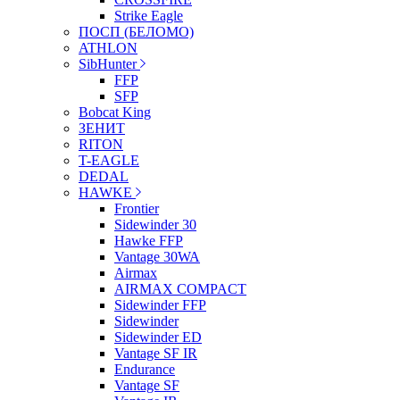
Strike Eagle
ПОСП (БЕЛОМО)
ATHLON
SibHunter
FFP
SFP
Bobcat King
ЗЕНИТ
RITON
T-EAGLE
DEDAL
HAWKE
Frontier
Sidewinder 30
Hawke FFP
Vantage 30WA
Airmax
AIRMAX COMPACT
Sidewinder FFP
Sidewinder
Sidewinder ED
Vantage SF IR
Endurance
Vantage SF