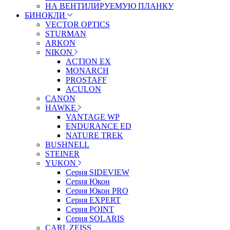
НА ВЕНТИЛИРУЕМУЮ ПЛАНКУ
БИНОКЛИ
VECTOR OPTICS
STURMAN
ARKON
NIKON
ACTION EX
MONARCH
PROSTAFF
ACULON
CANON
HAWKE
VANTAGE WP
ENDURANCE ED
NATURE TREK
BUSHNELL
STEINER
YUKON
Серия SIDEVIEW
Серия Юкон
Серия Юкон PRO
Серия EXPERT
Серия POINT
Серия SOLARIS
CARL ZEISS