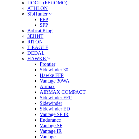
ПОСП (БЕЛОМО)
ATHLON
SibHunter
FFP
SFP
Bobcat King
ЗЕНИТ
RITON
T-EAGLE
DEDAL
HAWKE
Frontier
Sidewinder 30
Hawke FFP
Vantage 30WA
Airmax
AIRMAX COMPACT
Sidewinder FFP
Sidewinder
Sidewinder ED
Vantage SF IR
Endurance
Vantage SF
Vantage IR
Vantage