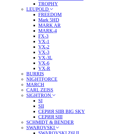
TROPHY
LEUPOLD
FREEDOM
Mark 5HD
MARK AR
MARK-4
FX-3
VX-1
VX-2
VX-3
VX-3L
VX-6
VX-R
BURRIS
NIGHTFORCE
MARCH
CARL ZEISS
SIGHTRON
SI
SII
СЕРИЯ SIIB BIG SKY
СЕРИЯ SIII
SCHMIDT & BENDER
SWAROVSKI
SWAROVSKI Z6I II