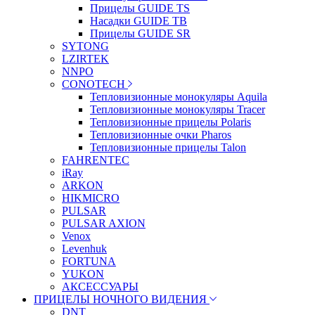
Прицелы GUIDE TS
Насадки GUIDE TB
Прицелы GUIDE SR
SYTONG
LZIRTEK
NNPO
CONOTECH
Тепловизионные монокуляры Aquila
Тепловизионные монокуляры Tracer
Тепловизионные прицелы Polaris
Тепловизионные очки Pharos
Тепловизионные прицелы Talon
FAHRENTEC
iRay
ARKON
HIKMICRO
PULSAR
PULSAR AXION
Venox
Levenhuk
FORTUNA
YUKON
АКСЕССУАРЫ
ПРИЦЕЛЫ НОЧНОГО ВИДЕНИЯ
DNT