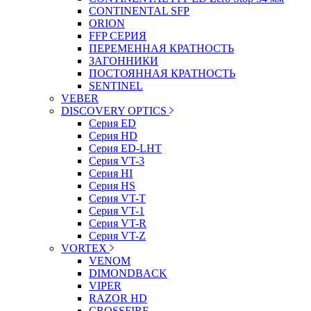
CONTINENTAL SFP
ORION
FFP СЕРИЯ
ПЕРЕМЕННАЯ КРАТНОСТЬ
ЗАГОННИКИ
ПОСТОЯННАЯ КРАТНОСТЬ
SENTINEL
VEBER
DISCOVERY OPTICS
Серия ED
Серия HD
Серия ED-LHT
Серия VT-3
Серия HI
Серия HS
Серия VT-T
Серия VT-1
Серия VT-R
Серия VT-Z
VORTEX
VENOM
DIMONDBACK
VIPER
RAZOR HD
CROSSFIRE