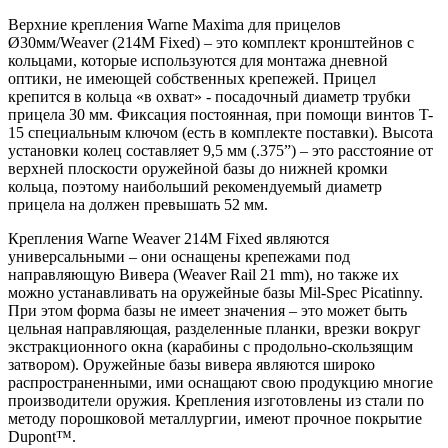
Верхние крепления Warne Maxima для прицелов
Ø30мм/Weaver (214M Fixed) – это комплект кронштейнов с
кольцами, которые используются для монтажа дневной
оптики, не имеющей собственных крепежей. Прицел
крепится в кольца «в охват» - посадочный диаметр трубки
прицела 30 мм. Фиксация постоянная, при помощи винтов T-
15 специальным ключом (есть в комплекте поставки). Высота
установки колец составляет 9,5 мм (.375”) – это расстояние от
верхней плоскости оружейной базы до нижней кромки
кольца, поэтому наибольший рекомендуемый диаметр
прицела на должен превышать 52 мм.
Крепления Warne Weaver 214M Fixed являются
универсальными – они оснащены крепежами под
направляющую Вивера (Weaver Rail 21 mm), но также их
можно устанавливать на оружейные базы Mil-Spec Picatinny.
При этом форма базы не имеет значения – это может быть
цельная направляющая, разделенные планки, врезки вокруг
экстракционного окна (карабины с продольно-скользящим
затвором). Оружейные базы вивера являются широко
распространенными, ими оснащают свою продукцию многие
производители оружия. Крепления изготовлены из стали по
методу порошковой металлургии, имеют прочное покрытие
Dupont™.