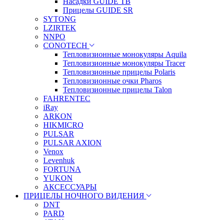
Насадки GUIDE TB
Прицелы GUIDE SR
SYTONG
LZIRTEK
NNPO
CONOTECH
Тепловизионные монокуляры Aquila
Тепловизионные монокуляры Tracer
Тепловизионные прицелы Polaris
Тепловизионные очки Pharos
Тепловизионные прицелы Talon
FAHRENTEC
iRay
ARKON
HIKMICRO
PULSAR
PULSAR AXION
Venox
Levenhuk
FORTUNA
YUKON
АКСЕССУАРЫ
ПРИЦЕЛЫ НОЧНОГО ВИДЕНИЯ
DNT
PARD