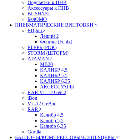
Подсветки к ПНВ
Аксессуары к ПНВ
BUSHNEL
БелОМО
ПНЕВМАТИЧЕСКИЕ ВИНТОВКИ
EDgun
Леший 2
Феникс (Fenix)
ЕГЕРЬ (РОК)
STORM (ШТОРМ)
ATAMAN
МВ20
КАЛИБР 4,5
КАЛИБР 5,5
КАЛИБР 6,35
АКСЕССУАРЫ
RAR VL-12 Gen.2
iBon
VL-12 GeBon
RAR
Калибр 4,5
Калибр 5,5
Калибр 6,35
Gorilla
БАЛЛОНЫ/КОМПРЕССОРЫ/ЗС/ШТУЦЕРЫ