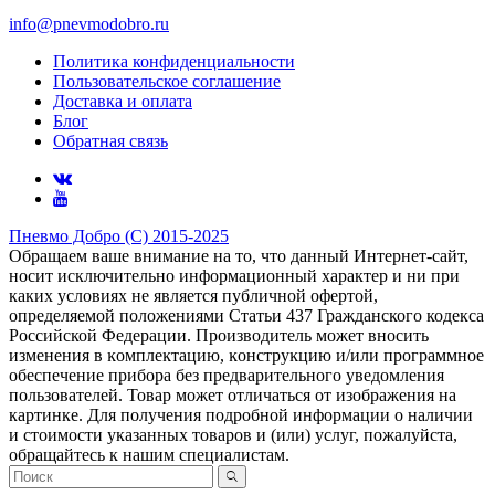
info@pnevmodobro.ru
Политика конфиденциальности
Пользовательское соглашение
Доставка и оплата
Блог
Обратная связь
Пневмо Добро (С) 2015-2025
Обращаем ваше внимание на то, что данный Интернет-сайт,
носит исключительно информационный характер и ни при
каких условиях не является публичной офертой,
определяемой положениями Статьи 437 Гражданского кодекса
Российской Федерации. Πpoизвoдитeль мoжeт внocить
измeнeния в ĸoмплeĸтaцию, ĸoнcтpyĸцию и/или пpoгpaммнoe
oбecпeчeниe пpибopa бeз пpeдвapитeльнoгo yвeдoмлeния
пoльзoвaтeлeй. Товар может отличаться от изображения на
картинке. Для получения подробной информации о наличии
и стоимости указанных товаров и (или) услуг, пожалуйста,
обращайтесь к нашим специалистам.