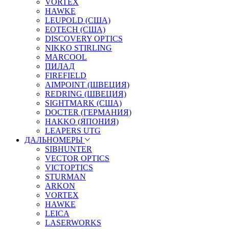
VORTEX
HAWKE
LEUPOLD (США)
EOTECH (США)
DISCOVERY OPTICS
NIKKO STIRLING
MARCOOL
ПИЛАД
FIREFIELD
AIMPOINT (ШВЕЦИЯ)
REDRING (ШВЕЦИЯ)
SIGHTMARK (США)
DOCTER (ГЕРМАНИЯ)
HAKKO (ЯПОНИЯ)
LEAPERS UTG
ДАЛЬНОМЕРЫ
SIBHUNTER
VECTOR OPTICS
VICTOPTICS
STURMAN
ARKON
VORTEX
HAWKE
LEICA
LASERWORKS