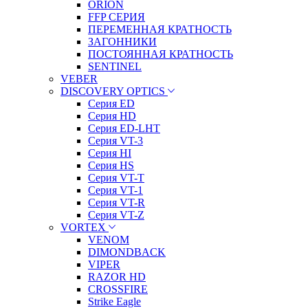
ORION
FFP СЕРИЯ
ПЕРЕМЕННАЯ КРАТНОСТЬ
ЗАГОННИКИ
ПОСТОЯННАЯ КРАТНОСТЬ
SENTINEL
VEBER
DISCOVERY OPTICS
Серия ED
Серия HD
Серия ED-LHT
Серия VT-3
Серия HI
Серия HS
Серия VT-T
Серия VT-1
Серия VT-R
Серия VT-Z
VORTEX
VENOM
DIMONDBACK
VIPER
RAZOR HD
CROSSFIRE
Strike Eagle