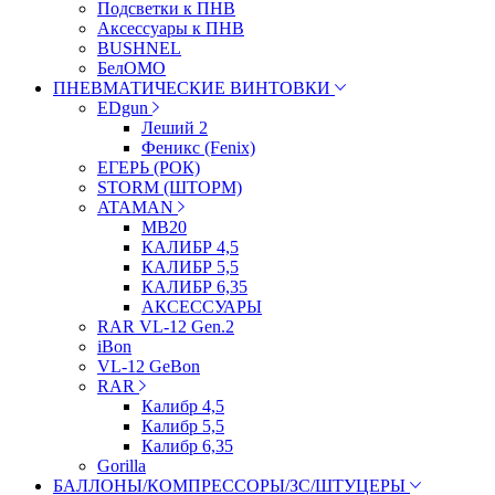
Подсветки к ПНВ
Аксессуары к ПНВ
BUSHNEL
БелОМО
ПНЕВМАТИЧЕСКИЕ ВИНТОВКИ
EDgun
Леший 2
Феникс (Fenix)
ЕГЕРЬ (РОК)
STORM (ШТОРМ)
ATAMAN
МВ20
КАЛИБР 4,5
КАЛИБР 5,5
КАЛИБР 6,35
АКСЕССУАРЫ
RAR VL-12 Gen.2
iBon
VL-12 GeBon
RAR
Калибр 4,5
Калибр 5,5
Калибр 6,35
Gorilla
БАЛЛОНЫ/КОМПРЕССОРЫ/ЗС/ШТУЦЕРЫ