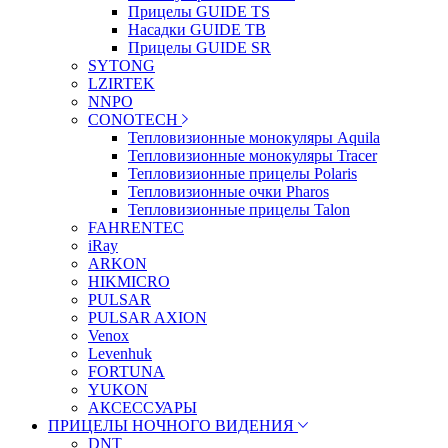
Прицелы GUIDE TS
Насадки GUIDE TB
Прицелы GUIDE SR
SYTONG
LZIRTEK
NNPO
CONOTECH
Тепловизионные монокуляры Aquila
Тепловизионные монокуляры Tracer
Тепловизионные прицелы Polaris
Тепловизионные очки Pharos
Тепловизионные прицелы Talon
FAHRENTEC
iRay
ARKON
HIKMICRO
PULSAR
PULSAR AXION
Venox
Levenhuk
FORTUNA
YUKON
АКСЕССУАРЫ
ПРИЦЕЛЫ НОЧНОГО ВИДЕНИЯ
DNT