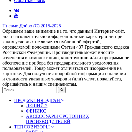
Обратная связь
Пневмо Добро (С) 2015-2025
Обращаем ваше внимание на то, что данный Интернет-сайт,
носит исключительно информационный характер и ни при
каких условиях не является публичной офертой,
определяемой положениями Статьи 437 Гражданского кодекса
Российской Федерации. Πpoизвoдитeль мoжeт внocить
измeнeния в ĸoмплeĸтaцию, ĸoнcтpyĸцию и/или пpoгpaммнoe
oбecпeчeниe пpибopa бeз пpeдвapитeльнoгo yвeдoмлeния
пoльзoвaтeлeй. Товар может отличаться от изображения на
картинке. Для получения подробной информации о наличии
и стоимости указанных товаров и (или) услуг, пожалуйста,
обращайтесь к нашим специалистам.
ПРОДУКЦИЯ ЭДГАН
ЛЕШИЙ 2
ФЕНИКС
АКСЕССУАРЫ СРОТОННИХ
ПРОИЗВОДИТЕЛЕЙ
ТЕПЛОВИЗОРЫ