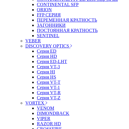
CONTINENTAL SFP
ORION
FFP СЕРИЯ
ПЕРЕМЕННАЯ КРАТНОСТЬ
ЗАГОННИКИ
ПОСТОЯННАЯ КРАТНОСТЬ
SENTINEL
VEBER
DISCOVERY OPTICS
Серия ED
Серия HD
Серия ED-LHT
Серия VT-3
Серия HI
Серия HS
Серия VT-T
Серия VT-1
Серия VT-R
Серия VT-Z
VORTEX
VENOM
DIMONDBACK
VIPER
RAZOR HD
CROSSFIRE