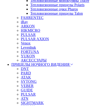
Тепловизионные монокуляры Tracer
Тепловизионные прицелы Polaris
Тепловизионные очки Pharos
Тепловизионные прицелы Talon
FAHRENTEC
iRay
ARKON
HIKMICRO
PULSAR
PULSAR AXION
Venox
Levenhuk
FORTUNA
YUKON
АКСЕССУАРЫ
ПРИЦЕЛЫ НОЧНОГО ВИДЕНИЯ
DNT
PARD
ATAK
SYTONG
VEBER
GUIDE
PULSAR
ATN
SIGHTMARK