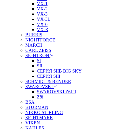
VX-1
VX-2
VX-3
VX-3L
VX-6
VX-R
BURRIS
NIGHTFORCE
MARCH
CARL ZEISS
SIGHTRON
SI
SII
СЕРИЯ SIIB BIG SKY
СЕРИЯ SIII
SCHMIDT & BENDER
SWAROVSKI
SWAROVSKI Z6I II
Z8i
BSA
STURMAN
NIKKO STIRLING
SIGHTMARK
VIXEN
KAHLES