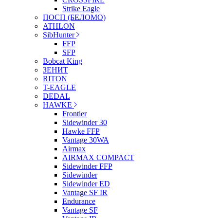
Strike Eagle
ПОСП (БЕЛОМО)
ATHLON
SibHunter
FFP
SFP
Bobcat King
ЗЕНИТ
RITON
T-EAGLE
DEDAL
HAWKE
Frontier
Sidewinder 30
Hawke FFP
Vantage 30WA
Airmax
AIRMAX COMPACT
Sidewinder FFP
Sidewinder
Sidewinder ED
Vantage SF IR
Endurance
Vantage SF