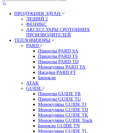
ПРОДУКЦИЯ ЭДГАН
ЛЕШИЙ 2
ФЕНИКС
АКСЕССУАРЫ СРОТОННИХ
ПРОИЗВОДИТЕЛЕЙ
ТЕПЛОВИЗОРЫ
PARD
Прицелы PARD SA
Прицелы PARD TS
Прицелы PARD TD
Монокуляры PARD TA
Насадки PARD FT
Бинокли
ATAK
GUIDE
Прицелы GUIDE TR
Прицелы GUIDE TU
Монокуляры GUIDE TJ
Монокуляры GUIDE TD
Монокуляры GUIDE TK
Монокуляры GUIDE Track
Бинокли GUIDE TN
Монокуляры GUIDE TL