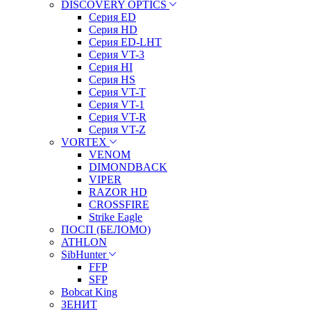
DISCOVERY OPTICS
Серия ED
Серия HD
Серия ED-LHT
Серия VT-3
Серия HI
Серия HS
Серия VT-T
Серия VT-1
Серия VT-R
Серия VT-Z
VORTEX
VENOM
DIMONDBACK
VIPER
RAZOR HD
CROSSFIRE
Strike Eagle
ПОСП (БЕЛОМО)
ATHLON
SibHunter
FFP
SFP
Bobcat King
ЗЕНИТ