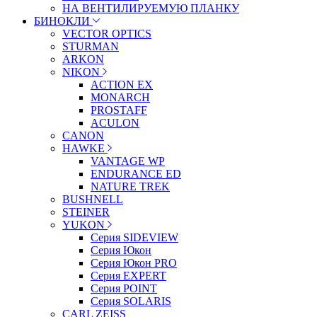
НА ВЕНТИЛИРУЕМУЮ ПЛАНКУ
БИНОКЛИ
VECTOR OPTICS
STURMAN
ARKON
NIKON
ACTION EX
MONARCH
PROSTAFF
ACULON
CANON
HAWKE
VANTAGE WP
ENDURANCE ED
NATURE TREK
BUSHNELL
STEINER
YUKON
Серия SIDEVIEW
Серия Юкон
Серия Юкон PRO
Серия EXPERT
Серия POINT
Серия SOLARIS
CARL ZEISS