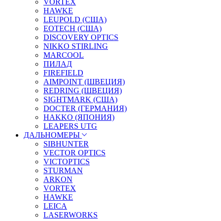
VORTEX
HAWKE
LEUPOLD (США)
EOTECH (США)
DISCOVERY OPTICS
NIKKO STIRLING
MARCOOL
ПИЛАД
FIREFIELD
AIMPOINT (ШВЕЦИЯ)
REDRING (ШВЕЦИЯ)
SIGHTMARK (США)
DOCTER (ГЕРМАНИЯ)
HAKKO (ЯПОНИЯ)
LEAPERS UTG
ДАЛЬНОМЕРЫ
SIBHUNTER
VECTOR OPTICS
VICTOPTICS
STURMAN
ARKON
VORTEX
HAWKE
LEICA
LASERWORKS