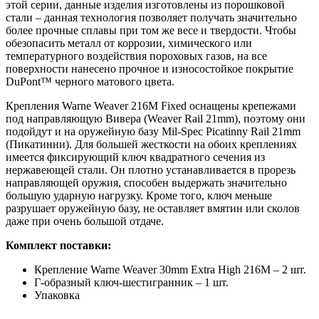
этой серии, данные изделия изготовлены из порошковой
стали – данная технология позволяет получать значительно
более прочные сплавы при том же весе и твердости. Чтобы
обезопасить металл от коррозии, химического или
температурного воздействия пороховых газов, на все
поверхности нанесено прочное и износостойкое покрытие
DuPont™ черного матового цвета.
Крепления Warne Weaver 216M Fixed оснащены крепежами
под направляющую Вивера (Weaver Rail 21mm), поэтому они
подойдут и на оружейную базу Mil-Spec Picatinny Rail 21mm
(Пикатинни). Для большей жесткости на обоих креплениях
имеется фиксирующий ключ квадратного сечения из
нержавеющей стали. Он плотно устанавливается в прорезь
направляющей оружия, способен выдержать значительно
большую ударную нагрузку. Кроме того, ключ меньше
разрушает оружейную базу, не оставляет вмятин или сколов
даже при очень большой отдаче.
Комплект поставки:
Крепление Warne Weaver 30mm Extra High 216M – 2 шт.
Г-образный ключ-шестигранник – 1 шт.
Упаковка