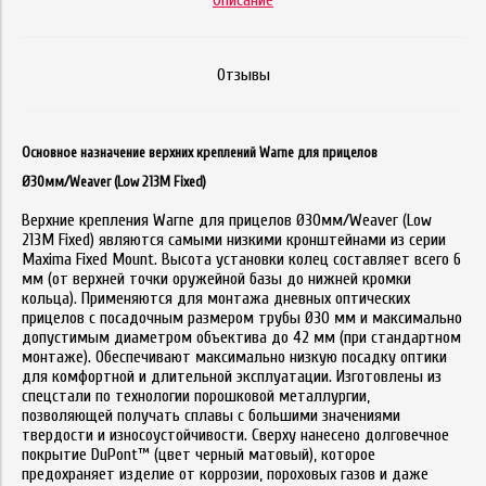
Описание
Отзывы
Основное назначение верхних креплений Warne для прицелов
Ø30мм/Weaver (Low 213M Fixed)
Верхние крепления Warne для прицелов Ø30мм/Weaver (Low
213M Fixed) являются самыми низкими кронштейнами из серии
Maxima Fixed Mount. Высота установки колец составляет всего 6
мм (от верхней точки оружейной базы до нижней кромки
кольца). Применяются для монтажа дневных оптических
прицелов с посадочным размером трубы Ø30 мм и максимально
допустимым диаметром объектива до 42 мм (при стандартном
монтаже). Обеспечивают максимально низкую посадку оптики
для комфортной и длительной эксплуатации. Изготовлены из
спецстали по технологии порошковой металлургии,
позволяющей получать сплавы с большими значениями
твердости и износоустойчивости. Сверху нанесено долговечное
покрытие DuPont™ (цвет черный матовый), которое
предохраняет изделие от коррозии, пороховых газов и даже