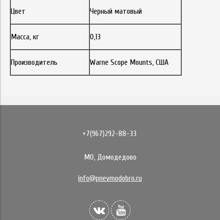
Цвет
Черный матовый
Масса, кг
0,13
Производитель
Warne Scope Mounts, США
+7(967)292-88-33
МО, Домодедово
info@pnevmodobro.ru