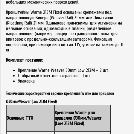
небольших механических повреждений.
Кронштейны Warne 213M Fixed оснащены крепежами под
направляющую Вивера (Weaver Rail) 21 мм или Пикатинни
(Picatinny Rail) 21 мм. Одинаково применимы для установки на
цельные основания, однозаходные планки, разделенные
направляющие (например, вокруг экстракционного окна для
винтовок с продольно-скользящим затвором). Фиксация
постоянная, при помощи винтов тип Т15, усилие на зажим до 11
кг.
Комплект поставки:
Крепление Warne Weaver 30mm Low 213M – 2 шт.
Г-образный ключ-шестигранник – 1 шт.
Упаковка
Технические характеристики верхних креплений Warne для прицелов
Ø30мм/Weaver (Low 213M Fixed)
Крепления
Warne
для
Основные ТТХ
прицелов Ø30мм/
Weaver
(
Low
213M
Fixed
)