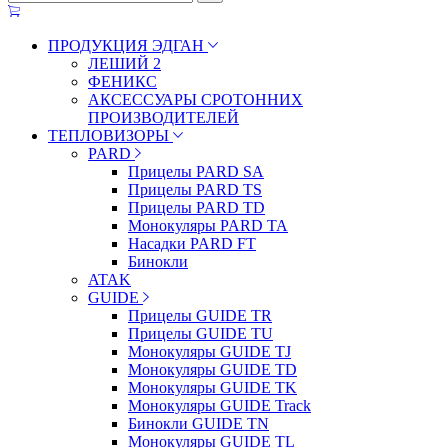
ПРОДУКЦИЯ ЭДГАН
ЛЕШИЙ 2
ФЕНИКС
АКСЕССУАРЫ СРОТОННИХ
ПРОИЗВОДИТЕЛЕЙ
ТЕПЛОВИЗОРЫ
PARD
Прицелы PARD SA
Прицелы PARD TS
Прицелы PARD TD
Монокуляры PARD TA
Насадки PARD FT
Бинокли
ATAK
GUIDE
Прицелы GUIDE TR
Прицелы GUIDE TU
Монокуляры GUIDE TJ
Монокуляры GUIDE TD
Монокуляры GUIDE TK
Монокуляры GUIDE Track
Бинокли GUIDE TN
Монокуляры GUIDE TL