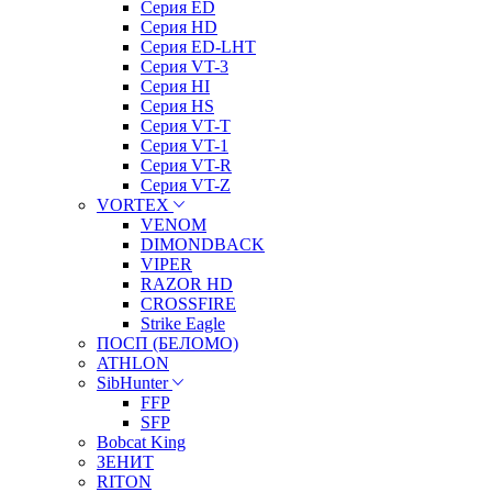
Серия ED
Серия HD
Серия ED-LHT
Серия VT-3
Серия HI
Серия HS
Серия VT-T
Серия VT-1
Серия VT-R
Серия VT-Z
VORTEX
VENOM
DIMONDBACK
VIPER
RAZOR HD
CROSSFIRE
Strike Eagle
ПОСП (БЕЛОМО)
ATHLON
SibHunter
FFP
SFP
Bobcat King
ЗЕНИТ
RITON