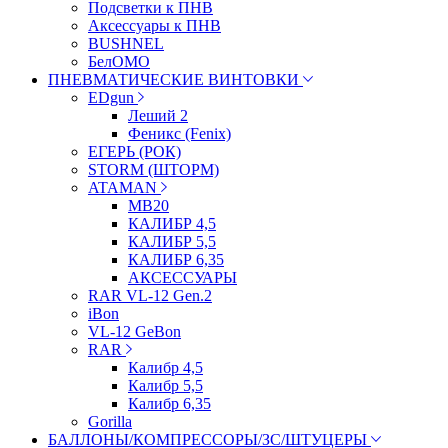
Подсветки к ПНВ
Аксессуары к ПНВ
BUSHNEL
БелОМО
ПНЕВМАТИЧЕСКИЕ ВИНТОВКИ
EDgun
Леший 2
Феникс (Fenix)
ЕГЕРЬ (РОК)
STORM (ШТОРМ)
ATAMAN
МВ20
КАЛИБР 4,5
КАЛИБР 5,5
КАЛИБР 6,35
АКСЕССУАРЫ
RAR VL-12 Gen.2
iBon
VL-12 GeBon
RAR
Калибр 4,5
Калибр 5,5
Калибр 6,35
Gorilla
БАЛЛОНЫ/КОМПРЕССОРЫ/ЗС/ШТУЦЕРЫ