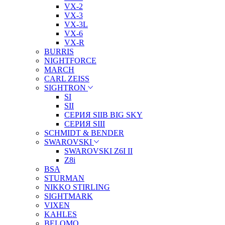
VX-2
VX-3
VX-3L
VX-6
VX-R
BURRIS
NIGHTFORCE
MARCH
CARL ZEISS
SIGHTRON
SI
SII
СЕРИЯ SIIB BIG SKY
СЕРИЯ SIII
SCHMIDT & BENDER
SWAROVSKI
SWAROVSKI Z6I II
Z8i
BSA
STURMAN
NIKKO STIRLING
SIGHTMARK
VIXEN
KAHLES
BELOMO