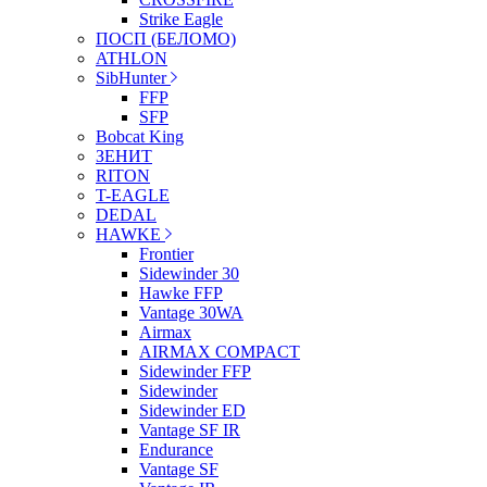
Strike Eagle
ПОСП (БЕЛОМО)
ATHLON
SibHunter
FFP
SFP
Bobcat King
ЗЕНИТ
RITON
T-EAGLE
DEDAL
HAWKE
Frontier
Sidewinder 30
Hawke FFP
Vantage 30WA
Airmax
AIRMAX COMPACT
Sidewinder FFP
Sidewinder
Sidewinder ED
Vantage SF IR
Endurance
Vantage SF