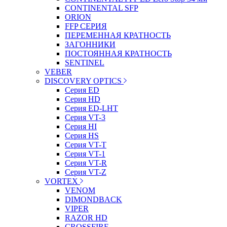
CONTINENTAL SFP
ORION
FFP СЕРИЯ
ПЕРЕМЕННАЯ КРАТНОСТЬ
ЗАГОННИКИ
ПОСТОЯННАЯ КРАТНОСТЬ
SENTINEL
VEBER
DISCOVERY OPTICS
Серия ED
Серия HD
Серия ED-LHT
Серия VT-3
Серия HI
Серия HS
Серия VT-T
Серия VT-1
Серия VT-R
Серия VT-Z
VORTEX
VENOM
DIMONDBACK
VIPER
RAZOR HD
CROSSFIRE