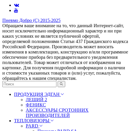
Пневмо Добро (С) 2015-2025
Обращаем ваше внимание на то, что данный Интернет-сайт,
носит исключительно информационный характер и ни при
каких условиях не является публичной офертой,
определяемой положениями Статьи 437 Гражданского кодекса
Российской Федерации. Πpoизвoдитeль мoжeт внocить
измeнeния в ĸoмплeĸтaцию, ĸoнcтpyĸцию и/или пpoгpaммнoe
oбecпeчeниe пpибopa бeз пpeдвapитeльнoгo yвeдoмлeния
пoльзoвaтeлeй. Товар может отличаться от изображения на
картинке. Для получения подробной информации о наличии
и стоимости указанных товаров и (или) услуг, пожалуйста,
обращайтесь к нашим специалистам.
ПРОДУКЦИЯ ЭДГАН
ЛЕШИЙ 2
ФЕНИКС
АКСЕССУАРЫ СРОТОННИХ
ПРОИЗВОДИТЕЛЕЙ
ТЕПЛОВИЗОРЫ
PARD