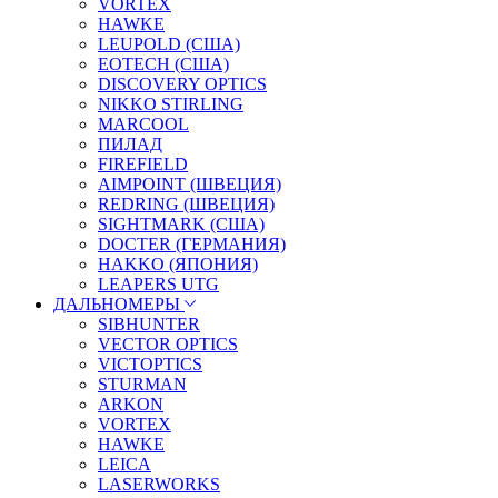
VORTEX
HAWKE
LEUPOLD (США)
EOTECH (США)
DISCOVERY OPTICS
NIKKO STIRLING
MARCOOL
ПИЛАД
FIREFIELD
AIMPOINT (ШВЕЦИЯ)
REDRING (ШВЕЦИЯ)
SIGHTMARK (США)
DOCTER (ГЕРМАНИЯ)
HAKKO (ЯПОНИЯ)
LEAPERS UTG
ДАЛЬНОМЕРЫ
SIBHUNTER
VECTOR OPTICS
VICTOPTICS
STURMAN
ARKON
VORTEX
HAWKE
LEICA
LASERWORKS