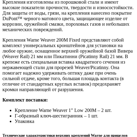
Крепления изготовлены из порошковой стали и имеют
высокие показатели прочности, твердости и износостойкости.
Для защиты от воды, грязи, на крепления нанесено покрытие
DuPont™ черного матового цвета, защищающее изделие от
коррозии, оружейной смазки, пороховых газов и небольших
механических повреждений.
Крепления Warne Weaver 200M Fixed представляют собой
комплект универсальных кронштейнов для установки на
любое оружие, оснащенное верхней оружейной базой Вивера
(Weaver Rail) 21 мм или Пикатинни (Picatinny Rail) 21 мм. В
крепеже есть специальная вставка квадратного сечения из
нержавеющей стали для прорезей Weaver/Picatinny. Она
помогает надежно удерживать оптику даже при очень
сильной отдаче, кроме того, большая площадь контакта (в
отличие от стандартных круглых вставок) предохраняет
кромки направляющей от разрушения.
Комплект поставки:
Крепление Warne Weaver 1" Low 200M – 2 шт.
Г-образный ключ-шестигранник – 1 шт.
Упаковка
Технические характеристики верхних креплений Warne для прицелов