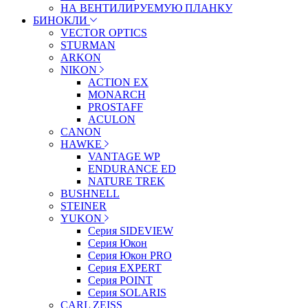
НА ВЕНТИЛИРУЕМУЮ ПЛАНКУ
БИНОКЛИ
VECTOR OPTICS
STURMAN
ARKON
NIKON
ACTION EX
MONARCH
PROSTAFF
ACULON
CANON
HAWKE
VANTAGE WP
ENDURANCE ED
NATURE TREK
BUSHNELL
STEINER
YUKON
Серия SIDEVIEW
Серия Юкон
Серия Юкон PRO
Серия EXPERT
Серия POINT
Серия SOLARIS
CARL ZEISS