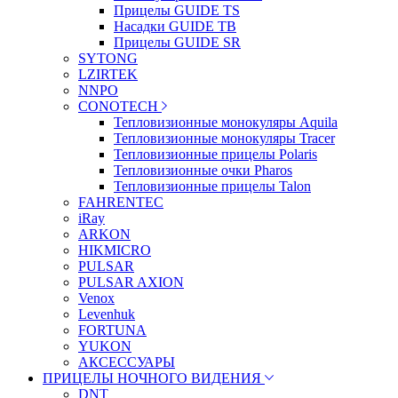
Прицелы GUIDE TS
Насадки GUIDE TB
Прицелы GUIDE SR
SYTONG
LZIRTEK
NNPO
CONOTECH
Тепловизионные монокуляры Aquila
Тепловизионные монокуляры Tracer
Тепловизионные прицелы Polaris
Тепловизионные очки Pharos
Тепловизионные прицелы Talon
FAHRENTEC
iRay
ARKON
HIKMICRO
PULSAR
PULSAR AXION
Venox
Levenhuk
FORTUNA
YUKON
АКСЕССУАРЫ
ПРИЦЕЛЫ НОЧНОГО ВИДЕНИЯ
DNT