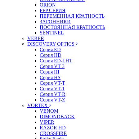
ORION
FFP СЕРИЯ
ПЕРЕМЕННАЯ КРАТНОСТЬ
ЗАГОННИКИ
ПОСТОЯННАЯ КРАТНОСТЬ
SENTINEL
VEBER
DISCOVERY OPTICS
Серия ED
Серия HD
Серия ED-LHT
Серия VT-3
Серия HI
Серия HS
Серия VT-T
Серия VT-1
Серия VT-R
Серия VT-Z
VORTEX
VENOM
DIMONDBACK
VIPER
RAZOR HD
CROSSFIRE
Strike Eagle