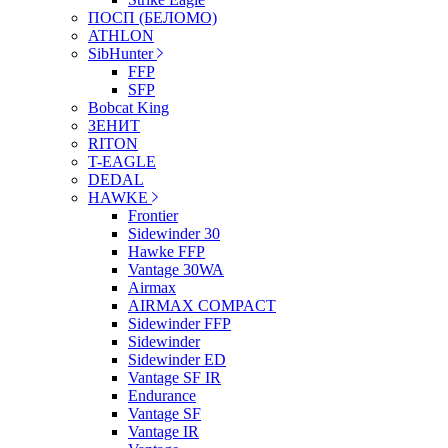
ПОСП (БЕЛОМО)
ATHLON
SibHunter
FFP
SFP
Bobcat King
ЗЕНИТ
RITON
T-EAGLE
DEDAL
HAWKE
Frontier
Sidewinder 30
Hawke FFP
Vantage 30WA
Airmax
AIRMAX COMPACT
Sidewinder FFP
Sidewinder
Sidewinder ED
Vantage SF IR
Endurance
Vantage SF
Vantage IR