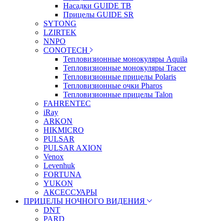
Насадки GUIDE TB
Прицелы GUIDE SR
SYTONG
LZIRTEK
NNPO
CONOTECH
Тепловизионные монокуляры Aquila
Тепловизионные монокуляры Tracer
Тепловизионные прицелы Polaris
Тепловизионные очки Pharos
Тепловизионные прицелы Talon
FAHRENTEC
iRay
ARKON
HIKMICRO
PULSAR
PULSAR AXION
Venox
Levenhuk
FORTUNA
YUKON
АКСЕССУАРЫ
ПРИЦЕЛЫ НОЧНОГО ВИДЕНИЯ
DNT
PARD