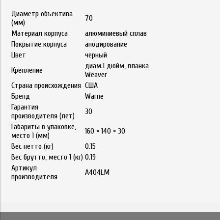
Диаметр объектива
70
(мм)
Материал корпуса
алюминиевый сплав
Покрытие корпуса
анодирование
Цвет
черный
диам.1 дюйм, планка
Крепление
Weaver
Страна происхождения
США
Бренд
Warne
Гарантия
30
производителя (лет)
Габариты в упаковке,
160 × 140 × 30
место 1 (мм)
Вес нетто (кг)
0.15
Вес брутто, место 1 (кг)
0.19
Артикул
A404LM
производителя