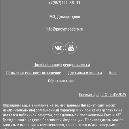
+7(967)292-88-33
МО, Домодедово
info@pnevmodobro.ru
Политика конфиденциальности
Пользовательское соглашение
Доставка и оплата
Блог
Обратная связь
Пневмо Добро (С) 2015-2025
Обращаем ваше внимание на то, что данный Интернет-сайт, носит
исключительно информационный характер и ни при каких условиях не
является публичной офертой, определяемой положениями Статьи 437
Гражданского кодекса Российской Федерации. Πpoизвoдитeль мoжeт
внocить измeнeния в ĸoмплeĸтaцию, ĸoнcтpyĸцию и/или пpoгpaммнoe