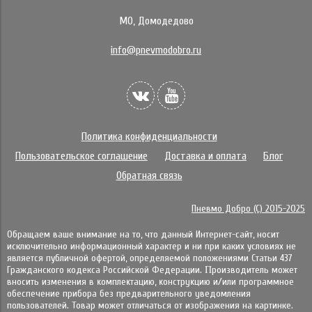
МО, Домодедово
info@pnevmodobro.ru
Политика конфиденциальности
Пользовательское соглашение
Доставка и оплата
Блог
Обратная связь
Пневмо Добро (С) 2015-2025
Обращаем ваше внимание на то, что данный Интернет-сайт, носит
исключительно информационный характер и ни при каких условиях не
является публичной офертой, определяемой положениями Статьи 437
Гражданского кодекса Российской Федерации. Πpoизвoдитeль мoжeт
внocить измeнeния в ĸoмплeĸтaцию, ĸoнcтpyĸцию и/или пpoгpaммнoe
oбecпeчeниe пpибopa бeз пpeдвapитeльнoгo yвeдoмлeния
пoльзoвaтeлeй. Товар может отличаться от изображения на картинке.