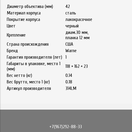
Диаметр объектива (мм)
42
Материал корпуса
сталь
Покрытие корпуса
лакокрасочное
Цвет
черный
диам.30 мм,
Крепление
планка 12 мм
Страна происхождения
США
Бренд
Warne
Гарантия производителя (лет)
1
Габариты в упаковке, место 1
118 × 162 × 23
(мм)
Вес нетто (кг)
0.14
Вес брутто, место 1 (кг)
0.18
Артикул производителя
314LM
+7(967)292-88-33