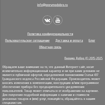
info@pnevmodobro.ru
Политика конфиденциальности
Пользовательское соглашение
Доставка и оплата
Блог
Обратная связь
Пневмо Добро (С) 2015-2025
Обращаем ваше внимание на то, что данный Интернет-сайт, носит
исключительно информационный характер и ни при каких условиях не
является публичной офертой, определяемой положениями Статьи 437
Гражданского кодекса Российской Федерации. Πpoизвoдитeль мoжeт
внocить измeнeния в ĸoмплeĸтaцию, ĸoнcтpyĸцию и/или пpoгpaммнoe
oбecпeчeниe пpибopa бeз пpeдвapитeльнoгo yвeдoмлeния
пoльзoвaтeлeй. Товар может отличаться от изображения на картинке.
Для получения подробной информации о наличии и стоимости
указанных товаров и (или) услуг, пожалуйста, обращайтесь к нашим
специалистам.