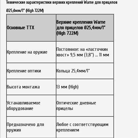
Технические характеристики верхних креплений Warne для прицелов
Ø25,4мм/1” (High 722M)
Верхние крепления
Warne
Основные ТТХ
для прицелов Ø25,4мм/1”
(High 722M)
Постоянное: на «ласточкин
Крепление на оружие
хвост» 9,5 мм (3,8”) ... 11 мм
Крепление оптики
Кольца 25,4мм/1”
Высота монтажа
13 мм (High)
Устанавливаемое
Оптические дневные
оборудование
прицелы
Предназначено для
Любое с соответствующим
оружия
креплением