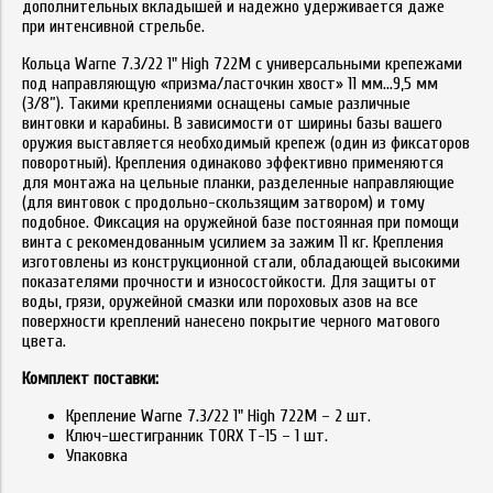
дополнительных вкладышей и надежно удерживается даже
при интенсивной стрельбе.
Кольца Warne 7.3/22 1" High 722M с универсальными крепежами
под направляющую «призма/ласточкин хвост» 11 мм...9,5 мм
(3/8”). Такими креплениями оснащены самые различные
винтовки и карабины. В зависимости от ширины базы вашего
оружия выставляется необходимый крепеж (один из фиксаторов
поворотный). Крепления одинаково эффективно применяются
для монтажа на цельные планки, разделенные направляющие
(для винтовок с продольно-скользящим затвором) и тому
подобное. Фиксация на оружейной базе постоянная при помощи
винта с рекомендованным усилием за зажим 11 кг. Крепления
изготовлены из конструкционной стали, обладающей высокими
показателями прочности и износостойкости. Для защиты от
воды, грязи, оружейной смазки или пороховых азов на все
поверхности креплений нанесено покрытие черного матового
цвета.
Комплект поставки:
Крепление Warne 7.3/22 1" High 722M – 2 шт.
Ключ-шестигранник TORX T-15 – 1 шт.
Упаковка