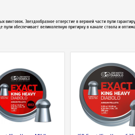
х винтовок. Звездообразное отверстие в верхней части пули гарантиру
е пули обеспечивает великолепную притирку в канале ствола и оптима