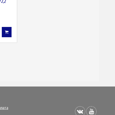
/2,2
плата