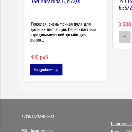
H&N Baracuda 6,35/2,01
JSB E
6,35/2
Тяжелая, очень точная пуля для
3 500
дальних дистанций. Первоклассный
аэродинамический дизайн для
высок...
420 руб
Подробнее
+7(967)292-88-33
Политика 
МО, Домодедово
Блог
Об