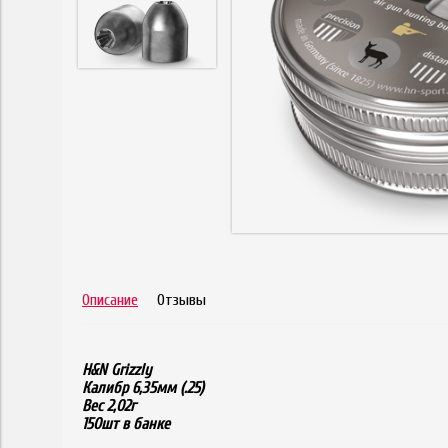
Описание
Отзывы
H&N Grizzly
Калибр 6,35мм (.25)
Вес 2,02г
150шт в банке