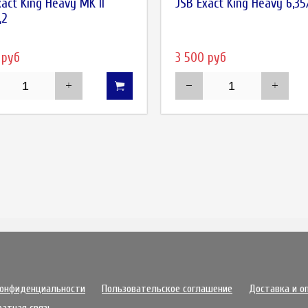
xact King Heavy MK II
JSB Exact King Heavy 6,35
,2
 руб
3 500 руб
конфиденциальности
Пользовательское соглашение
Доставка и о
ратная связь