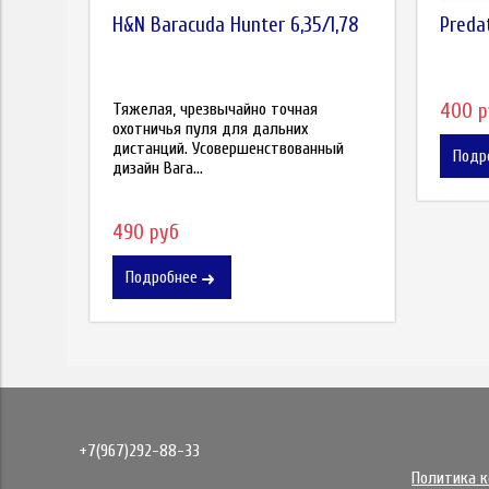
H&N Baracuda Hunter 6,35/1,78
Preda
Тяжелая, чрезвычайно точная
400 
охотничья пуля для дальних
дистанций. Усовершенствованный
Подр
дизайн Bara...
490 руб
Подробнее
+7(967)292-88-33
Политика 