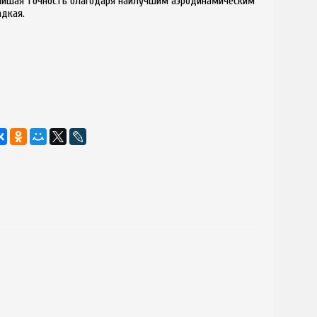
чайшая точность благодаря наилучшим аэродинамическим
адкая.