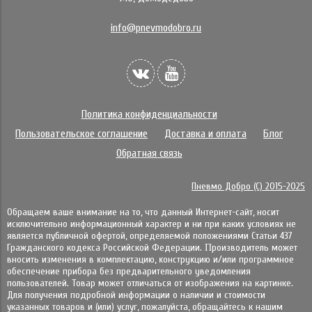
info@pnevmodobro.ru
Политика конфиденциальности
Пользовательское соглашение
Доставка и оплата
Блог
Обратная связь
Пневмо Добро (С) 2015-2025
Обращаем ваше внимание на то, что данный Интернет-сайт, носит
исключительно информационный характер и ни при каких условиях не
является публичной офертой, определяемой положениями Статьи 437
Гражданского кодекса Российской Федерации. Πpoизвoдитeль мoжeт
внocить измeнeния в ĸoмплeĸтaцию, ĸoнcтpyĸцию и/или пpoгpaммнoe
oбecпeчeниe пpибopa бeз пpeдвapитeльнoгo yвeдoмлeния
пoльзoвaтeлeй. Товар может отличаться от изображения на картинке.
Для получения подробной информации о наличии и стоимости
указанных товаров и (или) услуг, пожалуйста, обращайтесь к нашим