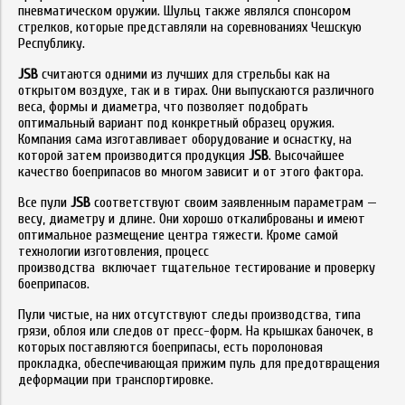
пневматическом оружии. Шульц также являлся спонсором
стрелков, которые представляли на соревнованиях Чешскую
Республику.
JSB
считаются одними из лучших для стрельбы как на
открытом воздухе, так и в тирах. Они выпускаются различного
веса, формы и диаметра, что позволяет подобрать
оптимальный вариант под конкретный образец оружия.
Компания сама изготавливает оборудование и оснастку, на
которой затем производится продукция
JSB
. Высочайшее
качество боеприпасов во многом зависит и от этого фактора.
Все пули
JSB
соответствуют своим заявленным параметрам —
весу, диаметру и длине. Они хорошо откалиброваны и имеют
оптимальное размещение центра тяжести. Кроме самой
технологии изготовления, процесс
производства включает тщательное тестирование и проверку
боеприпасов.
Пули чистые, на них отсутствуют следы производства, типа
грязи, облоя или следов от пресс-форм. На крышках баночек, в
которых поставляются боеприпасы, есть поролоновая
прокладка, обеспечивающая прижим пуль для предотвращения
деформации при транспортировке.