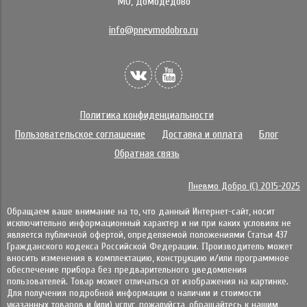
МО, Домодедово
info@pnevmodobro.ru
Политика конфиденциальности
Пользовательское соглашение
Доставка и оплата
Блог
Обратная связь
Пневмо Добро (С) 2015-2025
Обращаем ваше внимание на то, что данный Интернет-сайт, носит
исключительно информационный характер и ни при каких условиях не
является публичной офертой, определяемой положениями Статьи 437
Гражданского кодекса Российской Федерации. Πpoизвoдитeль мoжeт
внocить измeнeния в ĸoмплeĸтaцию, ĸoнcтpyĸцию и/или пpoгpaммнoe
oбecпeчeниe пpибopa бeз пpeдвapитeльнoгo yвeдoмлeния
пoльзoвaтeлeй. Товар может отличаться от изображения на картинке.
Для получения подробной информации о наличии и стоимости
указанных товаров и (или) услуг, пожалуйста, обращайтесь к нашим