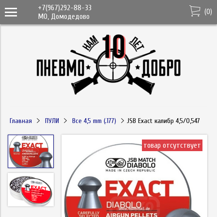
+7(967)292-88-33
(
0
)
МО, Домодедово
Главная
ПУЛИ
Все 4,5 mm (.177)
JSB Exact калибр 4,5/0,547
товар отсутствует