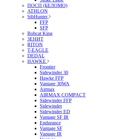
ПОСП (БЕЛОМО)
ATHLON
SibHunter
FFP
SFP
Bobcat King
ЗЕНИТ
RITON
T-EAGLE
DEDAL
HAWKE
Frontier
Sidewinder 30
Hawke FFP
Vantage 30WA
Airmax
AIRMAX COMPACT
Sidewinder FFP
Sidewinder
Sidewinder ED
Vantage SF IR
Endurance
Vantage SF
Vantage IR