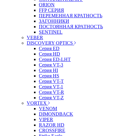
ORION
FFP СЕРИЯ
ПЕРЕМЕННАЯ КРАТНОСТЬ
ЗАГОННИКИ
ПОСТОЯННАЯ КРАТНОСТЬ
SENTINEL
VEBER
DISCOVERY OPTICS
Серия ED
Серия HD
Серия ED-LHT
Серия VT-3
Серия HI
Серия HS
Серия VT-T
Серия VT-1
Серия VT-R
Серия VT-Z
VORTEX
VENOM
DIMONDBACK
VIPER
RAZOR HD
CROSSFIRE
Strike Eagle