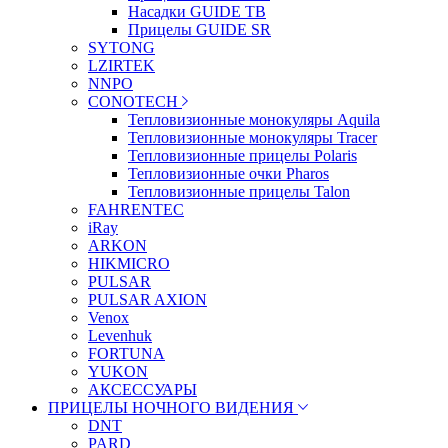
Насадки GUIDE TB
Прицелы GUIDE SR
SYTONG
LZIRTEK
NNPO
CONOTECH
Тепловизионные монокуляры Aquila
Тепловизионные монокуляры Tracer
Тепловизионные прицелы Polaris
Тепловизионные очки Pharos
Тепловизионные прицелы Talon
FAHRENTEC
iRay
ARKON
HIKMICRO
PULSAR
PULSAR AXION
Venox
Levenhuk
FORTUNA
YUKON
АКСЕССУАРЫ
ПРИЦЕЛЫ НОЧНОГО ВИДЕНИЯ
DNT
PARD