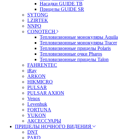
Насадки GUIDE TB
Прицелы GUIDE SR
SYTONG
LZIRTEK
NNPO
CONOTECH
Тепловизионные монокуляры Aquila
Тепловизионные монокуляры Tracer
Тепловизионные прицелы Polaris
Тепловизионные очки Pharos
Тепловизионные прицелы Talon
FAHRENTEC
iRay
ARKON
HIKMICRO
PULSAR
PULSAR AXION
Venox
Levenhuk
FORTUNA
YUKON
АКСЕССУАРЫ
ПРИЦЕЛЫ НОЧНОГО ВИДЕНИЯ
DNT
PARD