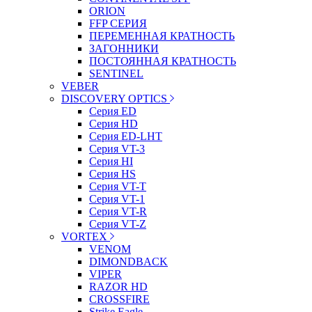
ORION
FFP СЕРИЯ
ПЕРЕМЕННАЯ КРАТНОСТЬ
ЗАГОННИКИ
ПОСТОЯННАЯ КРАТНОСТЬ
SENTINEL
VEBER
DISCOVERY OPTICS
Серия ED
Серия HD
Серия ED-LHT
Серия VT-3
Серия HI
Серия HS
Серия VT-T
Серия VT-1
Серия VT-R
Серия VT-Z
VORTEX
VENOM
DIMONDBACK
VIPER
RAZOR HD
CROSSFIRE
Strike Eagle