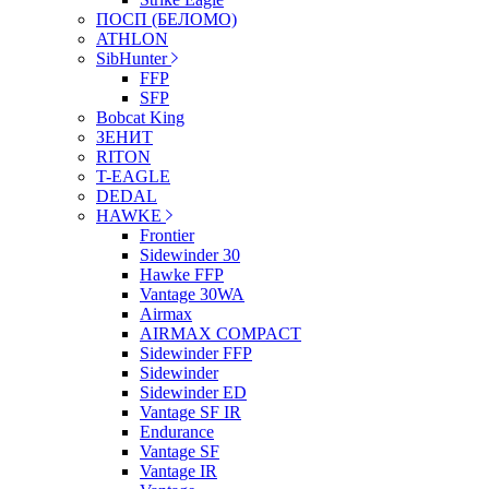
ПОСП (БЕЛОМО)
ATHLON
SibHunter
FFP
SFP
Bobcat King
ЗЕНИТ
RITON
T-EAGLE
DEDAL
HAWKE
Frontier
Sidewinder 30
Hawke FFP
Vantage 30WA
Airmax
AIRMAX COMPACT
Sidewinder FFP
Sidewinder
Sidewinder ED
Vantage SF IR
Endurance
Vantage SF
Vantage IR