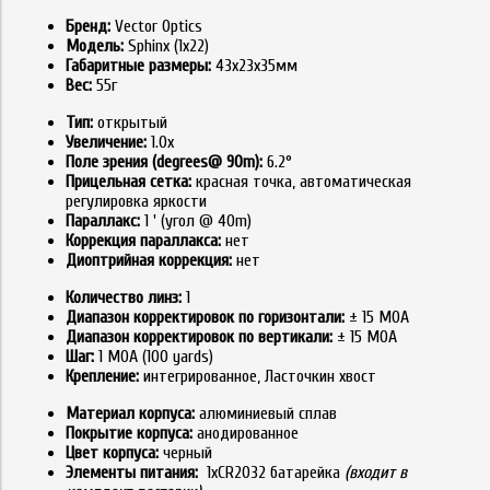
Бренд:
Vector Optics
Модель:
Sphinx (1x22)
Габаритные размеры:
43х23х35мм
Вес:
55г
Тип:
открытый
Увеличение:
1.0х
Поле зрения (degrees@ 90m):
6.2°
Прицельная сетка:
красная точка, автоматическая
регулировка яркости
Параллакс:
1 ' (угол @ 40m)
Коррекция параллакса:
нет
Диоптрийная коррекция:
нет
Количество линз:
1
Диапазон корректировок по горизонтали:
± 15 MOA
Диапазон корректировок по вертикали:
± 15 MOA
Шаг:
1 МОА (100 yards)
Крепление:
интегрированное, Ласточкин хвост
Материал корпуса:
алюминиевый сплав
Покрытие корпуса:
анодированное
Цвет корпуса:
черный
Элементы питания:
1хCR2032 батарейка
(входит в