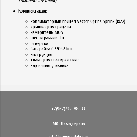
комплект поставки)
Комплектация:
коллиматорный прицел Vector Optics Sphinx (1x22)
крышка для прицела
измеритель MOA
шестигранник 1шт
отвертка
батарейка CR2032 1шт
инструкция
ткань для протирки линз
картонная упаковка
+7(967)292-88-33
МО, Домодедово
info@pnevmodobro.ru