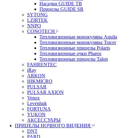
Насадки GUIDE TB
Прицелы GUIDE SR
SYTONG
LZIRTEK
NNPO
CONOTECH
Тепловизионные монокуляры Aquila
Тепловизионные монокуляры Tracer
Тепловизионные прицелы Polaris
Тепловизионные очки Pharos
Тепловизионные прицелы Talon
FAHRENTEC
iRay
ARKON
HIKMICRO
PULSAR
PULSAR AXION
Venox
Levenhuk
FORTUNA
YUKON
АКСЕССУАРЫ
ПРИЦЕЛЫ НОЧНОГО ВИДЕНИЯ
DNT
PARD