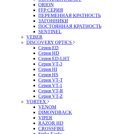
ORION
FFP СЕРИЯ
ПЕРЕМЕННАЯ КРАТНОСТЬ
ЗАГОННИКИ
ПОСТОЯННАЯ КРАТНОСТЬ
SENTINEL
VEBER
DISCOVERY OPTICS
Серия ED
Серия HD
Серия ED-LHT
Серия VT-3
Серия HI
Серия HS
Серия VT-T
Серия VT-1
Серия VT-R
Серия VT-Z
VORTEX
VENOM
DIMONDBACK
VIPER
RAZOR HD
CROSSFIRE
Strike Eagle