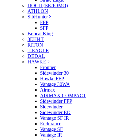
ПОСП (БЕЛОМО)
ATHLON
SibHunter
FFP
SFP
Bobcat King
ЗЕНИТ
RITON
T-EAGLE
DEDAL
HAWKE
Frontier
Sidewinder 30
Hawke FFP
Vantage 30WA
Airmax
AIRMAX COMPACT
Sidewinder FFP
Sidewinder
Sidewinder ED
Vantage SF IR
Endurance
Vantage SF
Vantage IR