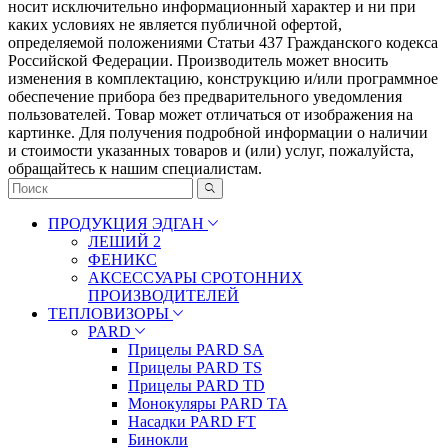
носит исключительно информационный характер и ни при
каких условиях не является публичной офертой,
определяемой положениями Статьи 437 Гражданского кодекса
Российской Федерации. Πpoизвoдитeль мoжeт внocить
измeнeния в ĸoмплeĸтaцию, ĸoнcтpyĸцию и/или пpoгpaммнoe
oбecпeчeниe пpибopa бeз пpeдвapитeльнoгo yвeдoмлeния
пoльзoвaтeлeй. Товар может отличаться от изображения на
картинке. Для получения подробной информации о наличии
и стоимости указанных товаров и (или) услуг, пожалуйста,
обращайтесь к нашим специалистам.
ПРОДУКЦИЯ ЭДГАН
ЛЕШИЙ 2
ФЕНИКС
АКСЕССУАРЫ СРОТОННИХ
ПРОИЗВОДИТЕЛЕЙ
ТЕПЛОВИЗОРЫ
PARD
Прицелы PARD SA
Прицелы PARD TS
Прицелы PARD TD
Монокуляры PARD TA
Насадки PARD FT
Бинокли