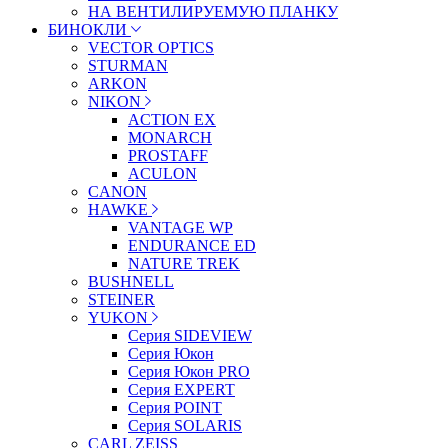
НА ВЕНТИЛИРУЕМУЮ ПЛАНКУ
БИНОКЛИ
VECTOR OPTICS
STURMAN
ARKON
NIKON
ACTION EX
MONARCH
PROSTAFF
ACULON
CANON
HAWKE
VANTAGE WP
ENDURANCE ED
NATURE TREK
BUSHNELL
STEINER
YUKON
Серия SIDEVIEW
Серия Юкон
Серия Юкон PRO
Серия EXPERT
Серия POINT
Серия SOLARIS
CARL ZEISS