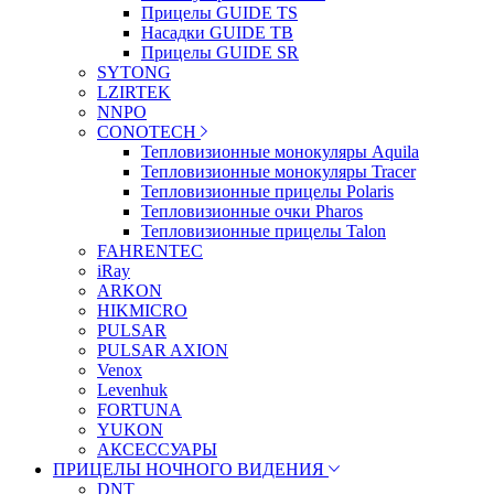
Прицелы GUIDE TS
Насадки GUIDE TB
Прицелы GUIDE SR
SYTONG
LZIRTEK
NNPO
CONOTECH
Тепловизионные монокуляры Aquila
Тепловизионные монокуляры Tracer
Тепловизионные прицелы Polaris
Тепловизионные очки Pharos
Тепловизионные прицелы Talon
FAHRENTEC
iRay
ARKON
HIKMICRO
PULSAR
PULSAR AXION
Venox
Levenhuk
FORTUNA
YUKON
АКСЕССУАРЫ
ПРИЦЕЛЫ НОЧНОГО ВИДЕНИЯ
DNT