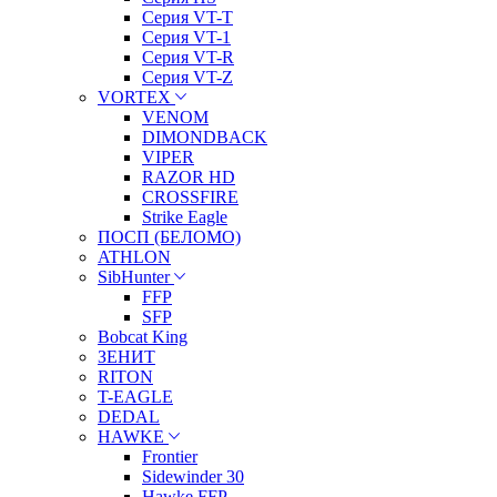
Серия VT-T
Серия VT-1
Серия VT-R
Серия VT-Z
VORTEX
VENOM
DIMONDBACK
VIPER
RAZOR HD
CROSSFIRE
Strike Eagle
ПОСП (БЕЛОМО)
ATHLON
SibHunter
FFP
SFP
Bobcat King
ЗЕНИТ
RITON
T-EAGLE
DEDAL
HAWKE
Frontier
Sidewinder 30
Hawke FFP