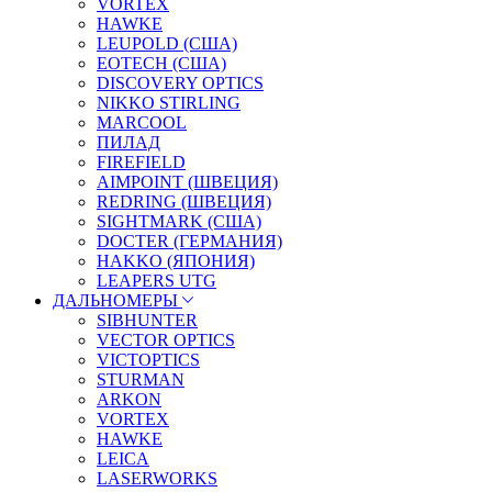
VORTEX
HAWKE
LEUPOLD (США)
EOTECH (США)
DISCOVERY OPTICS
NIKKO STIRLING
MARCOOL
ПИЛАД
FIREFIELD
AIMPOINT (ШВЕЦИЯ)
REDRING (ШВЕЦИЯ)
SIGHTMARK (США)
DOCTER (ГЕРМАНИЯ)
HAKKO (ЯПОНИЯ)
LEAPERS UTG
ДАЛЬНОМЕРЫ
SIBHUNTER
VECTOR OPTICS
VICTOPTICS
STURMAN
ARKON
VORTEX
HAWKE
LEICA
LASERWORKS