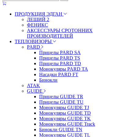
ПРОДУКЦИЯ ЭДГАН
ЛЕШИЙ 2
ФЕНИКС
АКСЕССУАРЫ СРОТОННИХ
ПРОИЗВОДИТЕЛЕЙ
ТЕПЛОВИЗОРЫ
PARD
Прицелы PARD SA
Прицелы PARD TS
Прицелы PARD TD
Монокуляры PARD TA
Насадки PARD FT
Бинокли
ATAK
GUIDE
Прицелы GUIDE TR
Прицелы GUIDE TU
Монокуляры GUIDE TJ
Монокуляры GUIDE TD
Монокуляры GUIDE TK
Монокуляры GUIDE Track
Бинокли GUIDE TN
Монокуляры GUIDE TL