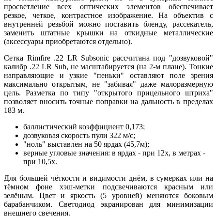
просветление всех оптических элементов обеспечивает
резкое, четкое, контрастное изображение. На объектив с
внутренней резьбой можно поставить бленду, рассекатель,
заменить штатные крышки на откидные металлические
(аксессуары приобретаются отдельно).
Сетка Rimfire .22 LR Subsonic рассчитана под "дозвуковой"
калибр .22 LR Sub, не масштабируется (на 2-м плане). Тонкие
направляющие и узкие "пеньки" оставляют поле зрения
максимально открытым, не "забивая" даже малоразмерную
цель. Разметка по типу "открытого прицельного штриха"
позволяет вносить точные поправки на дальность в пределах
183 м.
баллистический коэффициент 0,173;
дозвуковая скорость пули 322 м/с;
"ноль" выставлен на 50 ярдах (45,7м);
верные угловые значения: в ярдах - при 12x, в метрах -
при 10,5x.
Для большей чёткости и видимости днём, в сумерках или на
тёмном фоне хэш-метки подсвечиваются красным или
зелёным. Цвет и яркость (5 уровней) меняются боковым
барабанчиком. Светодиод экранирован для минимизации
внешнего свечения.