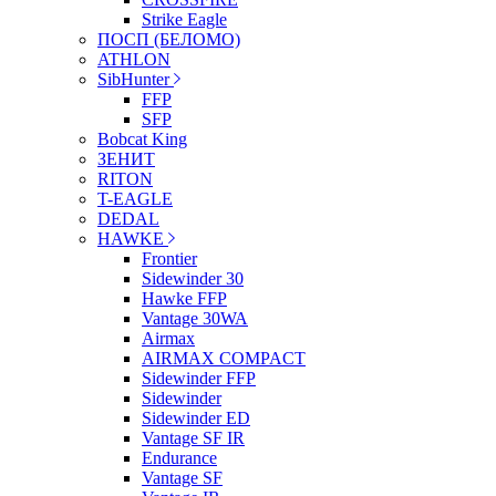
Strike Eagle
ПОСП (БЕЛОМО)
ATHLON
SibHunter
FFP
SFP
Bobcat King
ЗЕНИТ
RITON
T-EAGLE
DEDAL
HAWKE
Frontier
Sidewinder 30
Hawke FFP
Vantage 30WA
Airmax
AIRMAX COMPACT
Sidewinder FFP
Sidewinder
Sidewinder ED
Vantage SF IR
Endurance
Vantage SF