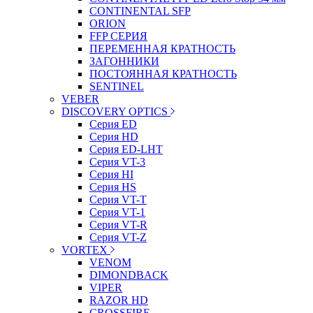
CONTINENTAL SFP
ORION
FFP СЕРИЯ
ПЕРЕМЕННАЯ КРАТНОСТЬ
ЗАГОННИКИ
ПОСТОЯННАЯ КРАТНОСТЬ
SENTINEL
VEBER
DISCOVERY OPTICS
Серия ED
Серия HD
Серия ED-LHT
Серия VT-3
Серия HI
Серия HS
Серия VT-T
Серия VT-1
Серия VT-R
Серия VT-Z
VORTEX
VENOM
DIMONDBACK
VIPER
RAZOR HD
CROSSFIRE