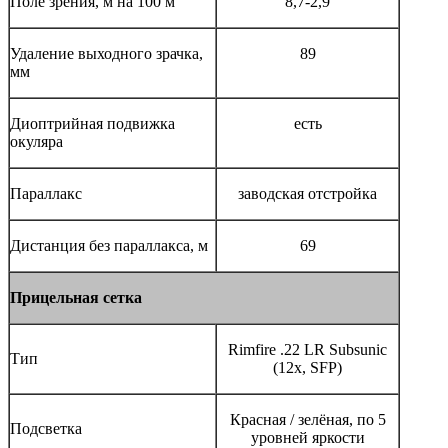
Поле зрения, м на 100 м
8,7-2,9
Удаление выходного зрачка,
89
мм
Диоптрийная подвижка
есть
окуляра
Параллакс
заводская отстройка
Дистанция без параллакса, м
69
Прицельная сетка
Rimfire .22 LR Subsunic
Тип
(12x, SFP)
Красная / зелёная, по 5
Подсветка
уровней яркости