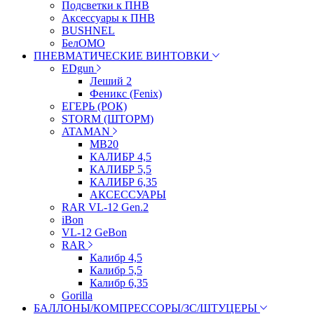
Подсветки к ПНВ
Аксессуары к ПНВ
BUSHNEL
БелОМО
ПНЕВМАТИЧЕСКИЕ ВИНТОВКИ
EDgun
Леший 2
Феникс (Fenix)
ЕГЕРЬ (РОК)
STORM (ШТОРМ)
ATAMAN
МВ20
КАЛИБР 4,5
КАЛИБР 5,5
КАЛИБР 6,35
АКСЕССУАРЫ
RAR VL-12 Gen.2
iBon
VL-12 GeBon
RAR
Калибр 4,5
Калибр 5,5
Калибр 6,35
Gorilla
БАЛЛОНЫ/КОМПРЕССОРЫ/ЗС/ШТУЦЕРЫ