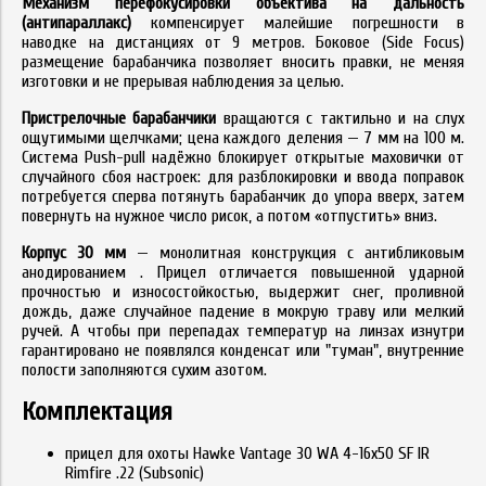
Механизм перефокусировки объектива на дальность
(антипараллакс)
компенсирует малейшие погрешности в
наводке на дистанциях от 9 метров. Боковое (Side Focus)
размещение барабанчика позволяет вносить правки, не меняя
изготовки и не прерывая наблюдения за целью.
Пристрелочные барабанчики
вращаются с тактильно и на слух
ощутимыми щелчками; цена каждого деления — 7 мм на 100 м.
Система Push-pull надёжно блокирует открытые маховички от
случайного сбоя настроек: для разблокировки и ввода поправок
потребуется сперва потянуть барабанчик до упора вверх, затем
повернуть на нужное число рисок, а потом «отпустить» вниз.
Корпус 30 мм
— монолитная конструкция с антибликовым
анодированием . Прицел отличается повышенной ударной
прочностью и износостойкостью, выдержит снег, проливной
дождь, даже случайное падение в мокрую траву или мелкий
ручей. А чтобы при перепадах температур на линзах изнутри
гарантировано не появлялся конденсат или "туман", внутренние
полости заполняются сухим азотом.
Комплектация
прицел для охоты Hawke Vantage 30 WA 4-16х50 SF IR
Rimfire .22 (Subsonic)