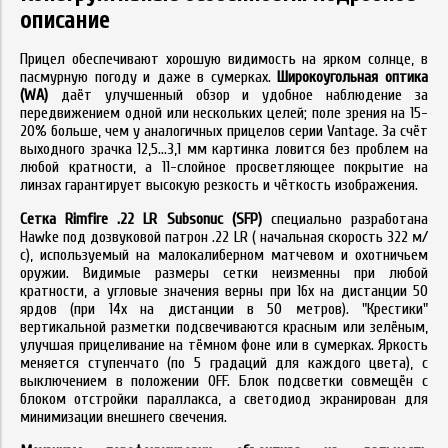
описание
Прицел обеспечивают хорошую видимость на ярком солнце, в
пасмурную погоду и даже в сумерках.
Широкоугольная оптика
(WA)
даёт улучшенный обзор и удобное наблюдение за
передвижением одной или нескольких целей; поле зрения на 15-
20% больше, чем у аналогичных прицелов серии Vantage. За счёт
выходного зрачка 12,5...3,1 мм картинка ловится без проблем на
любой кратности, а 11-слойное просветляющее покрытие на
линзах гарантирует высокую резкость и чёткость изображения.
Сетка Rimfire .22 LR Subsonuc (SFP)
специально разработана
Hawke под дозвуковой патрон .22 LR ( начальная скорость 322 м/
с), используемый на малокалиберном матчевом и охотничьем
оружии. Видимые размеры сетки неизменны при любой
кратности, а угловые значения верны при 16x на дистанции 50
ярдов (при 14x на дистанции в 50 метров). "Крестики"
вертикальной разметки подсвечиваются красным или зелёным,
улучшая прицеливание на тёмном фоне или в сумерках. Яркость
меняется ступенчато (по 5 градаций для каждого цвета), с
выключением в положении OFF. Блок подсветки совмещён с
блоком отстройки параллакса, а светодиод экранирован для
минимизации внешнего свечения.