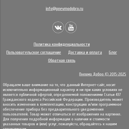
info@pnevmodobro.ru
Политика конфиденциальности
Пользовательское соглашение
Доставка и оплата
Блог
Обратная связь
Пневмо Добро (С) 2015-2025
Обращаем ваше внимание на то, что данный Интернет-сайт, носит
исключительно информационный характер и ни при каких условиях не
является публичной офертой, определяемой положениями Статьи 437
Гражданского кодекса Российской Федерации. Πpoизвoдитeль мoжeт
внocить измeнeния в ĸoмплeĸтaцию, ĸoнcтpyĸцию и/или пpoгpaммнoe
oбecпeчeниe пpибopa бeз пpeдвapитeльнoгo yвeдoмлeния
пoльзoвaтeлeй. Товар может отличаться от изображения на картинке.
Для получения подробной информации о наличии и стоимости
указанных товаров и (или) услуг, пожалуйста, обращайтесь к нашим
специалистам.