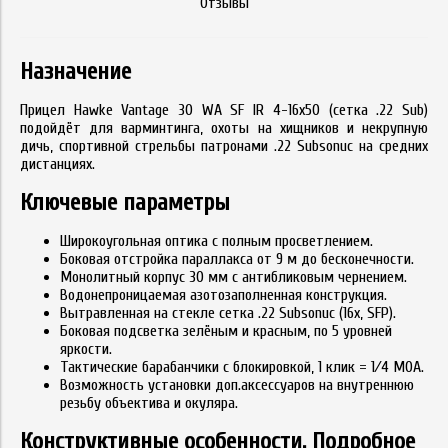
Отзывы
Назначение
Прицел Hawke Vantage 30 WA SF IR 4-16х50 (сетка .22 Sub)
подойдёт для варминтинга, охоты на хищников и некрупную
дичь, спортивной стрельбы патронами .22 Subsonuc на средних
дистанциях.
Ключевые параметры
Широкоугольная оптика с полным просветлением.
Боковая отстройка параллакса от 9 м до бесконечности.
Монолитный корпус 30 мм с антибликовым чернением.
Водонепроницаемая азотозаполненная конструкция.
Вытравленная на стекле сетка .22 Subsonuc (16x, SFP).
Боковая подсветка зелёным и красным, по 5 уровней
яркости.
Тактические барабанчики с блокировкой, 1 клик = 1⁄4 MOA.
Возможность установки доп.аксессуаров на внутреннюю
резьбу объектива и окуляра.
Конструктивные особенности. Подробное