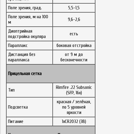
Поле зрения, град.
5,5-1,5
Поле зрения, м на 100
9,6-2,6
м
Диоптрийная
есть
подстройка окуляра
Параллакс
боковая отстройка
Дистанция без
от 9 м до
параллакса
бесконечности
Прицельная сетка
Rimfire .22 Subsonic
Тип
(SFP, 16x)
красная / зелёная,
Подсветка
по 5 уровней
яркости
Питание
1xCR2032 (3B)