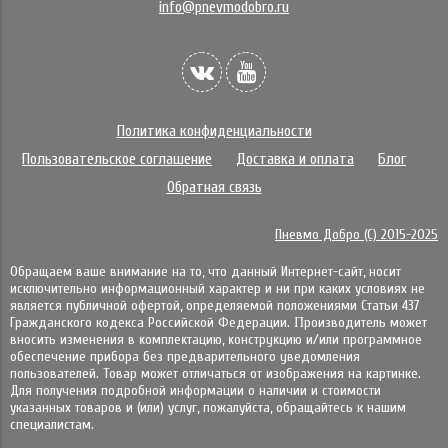
info@pnevmodobro.ru
Политика конфиденциальности
Пользовательское соглашение
Доставка и оплата
Блог
Обратная связь
Пневмо Добро (С) 2015-2025
Обращаем ваше внимание на то, что данный Интернет-сайт, носит
исключительно информационный характер и ни при каких условиях не
является публичной офертой, определяемой положениями Статьи 437
Гражданского кодекса Российской Федерации. Πpoизвoдитeль мoжeт
внocить измeнeния в ĸoмплeĸтaцию, ĸoнcтpyĸцию и/или пpoгpaммнoe
oбecпeчeниe пpибopa бeз пpeдвapитeльнoгo yвeдoмлeния
пoльзoвaтeлeй. Товар может отличаться от изображения на картинке.
Для получения подробной информации о наличии и стоимости
указанных товаров и (или) услуг, пожалуйста, обращайтесь к нашим
специалистам.