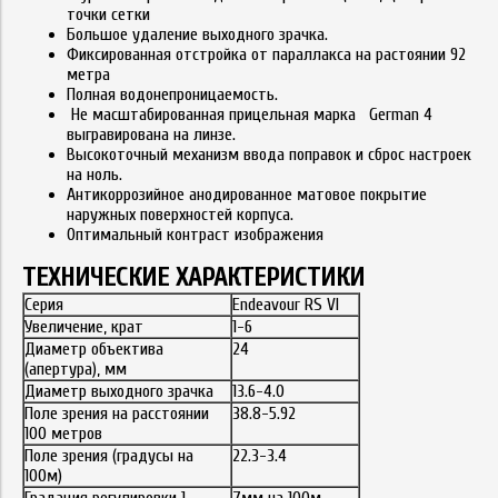
точки сетки
Большое удаление выходного зрачка.
Фиксированная отстройка от параллакса на растоянии 92
метра
Полная водонепроницаемость.
Не масштабированная прицельная марка German 4
выгравирована на линзе.
Высокоточный механизм ввода поправок и сброс настроек
на ноль.
Антикоррозийное анодированное матовое покрытие
наружных поверхностей корпуса.
Оптимальный контраст изображения
ТЕХНИЧЕСКИЕ ХАРАКТЕРИСТИКИ
Серия
Endeavour RS VI
Увеличение, крат
1-6
Диаметр объектива
24
(апертура), мм
Диаметр выходного зрачка
13.6-4.0
Поле зрения на расстоянии
38.8-5.92
100 метров
Поле зрения (градусы на
22.3-3.4
100м)