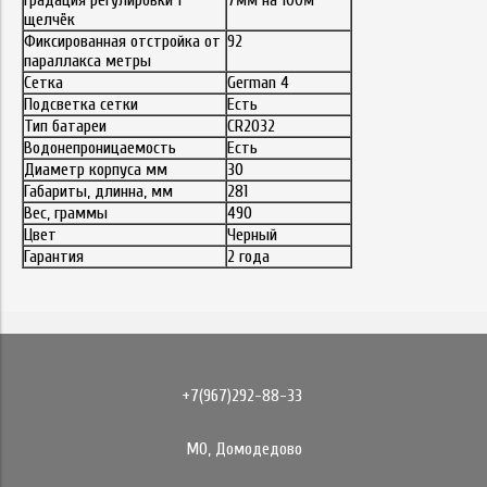
Градация регулировки 1
7мм на 100м
щелчёк
Фиксированная отстройка от
92
параллакса метры
Сетка
German 4
Подсветка сетки
Есть
Тип батареи
CR2032
Водонепроницаемость
Есть
Диаметр корпуса мм
30
Габариты, длинна, мм
281
Вес, граммы
490
Цвет
Черный
Гарантия
2 года
+7(967)292-88-33
МО, Домодедово