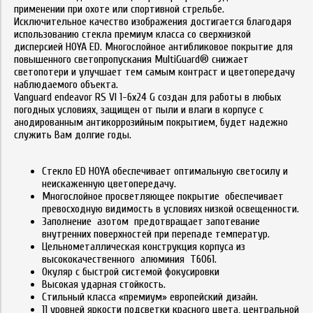
применении при охоте или спортивной стрельбе.
Исключительное качество изображения достигается благодаря
использованию стекла премиум класса со сверхнизкой
дисперсией HOYA ED. Многослойное антибликовое покрытие для
повышенного светопропускания MultiGuard® снижает
светопотери и улучшает тем самым контраст и цветопередачу
наблюдаемого объекта.
Vanguard endeavor RS VI 1-6x24 G создан для работы в любых
погодных условиях, защищен от пыли и влаги в корпусе с
анодированным антикоррозийным покрытием, будет надежно
служить Вам долгие годы.
Стекло ED HOYA обеспечивает оптимальную светосилу и
неискаженную цветопередачу.
Многослойное просветляющее покрытие обеспечивает
превосходную видимость в условиях низкой освещенности.
Заполнение азотом предотвращает запотевание
внутренних поверхностей при перепаде температур.
Цельнометаллическая конструкция корпуса из
высококачественного алюминия T6061.
Окуляр с быстрой системой фокусировки
Высокая ударная стойкость.
Стильный класса «премиум» европейский дизайн.
11 уровней яркости подсветки красного цвета, центральной